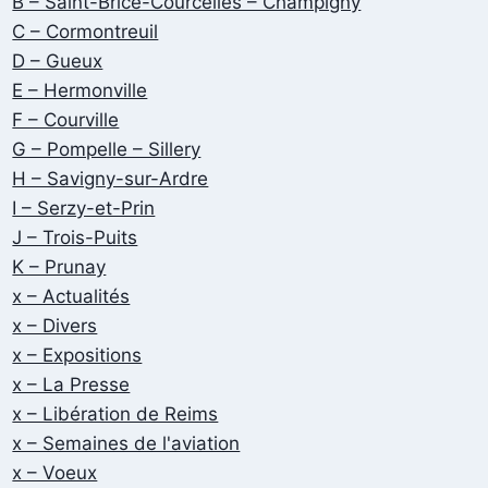
B – Saint-Brice-Courcelles – Champigny
C – Cormontreuil
D – Gueux
E – Hermonville
F – Courville
G – Pompelle – Sillery
H – Savigny-sur-Ardre
I – Serzy-et-Prin
J – Trois-Puits
K – Prunay
x – Actualités
x – Divers
x – Expositions
x – La Presse
x – Libération de Reims
x – Semaines de l'aviation
x – Voeux