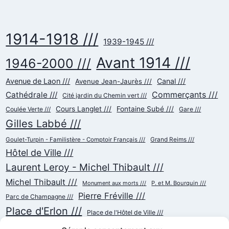
1914-1918 ///
1939-1945 ///
Avant 1914 ///
1946-2000 ///
Avenue de Laon ///
Canal ///
Avenue Jean-Jaurès ///
Commerçants ///
Cathédrale ///
Cité jardin du Chemin vert ///
Cours Langlet ///
Fontaine Subé ///
Coulée Verte ///
Gare ///
Gilles Labbé ///
Goulet-Turpin - Familistère - Comptoir Français ///
Grand Reims ///
Hôtel de Ville ///
Laurent Leroy - Michel Thibault ///
Michel Thibault ///
Monument aux morts ///
P. et M. Bourquin ///
Pierre Fréville ///
Parc de Champagne ///
Place d'Erlon ///
Place de l'Hôtel de Ville ///
Place de la République ///
Place du Cardinal Luçon ///