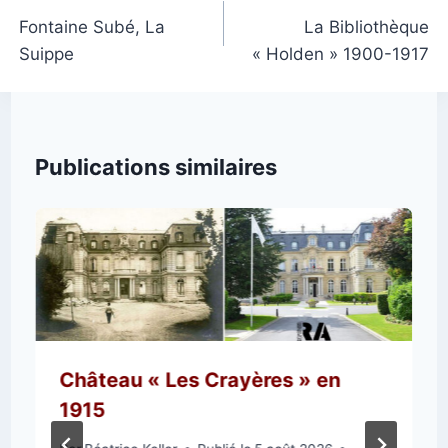
de
Fontaine Subé, La
La Bibliothèque
Suippe
« Holden » 1900-1917
l’article
Publications similaires
Château « Les Crayères » en
1915