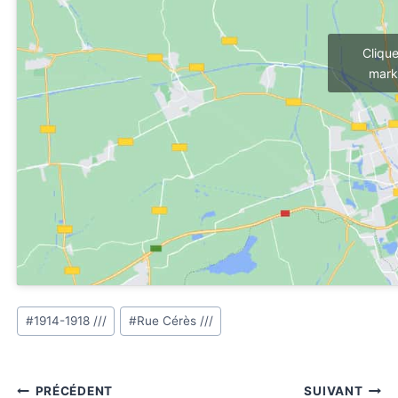
Cliqu
mark
Étiquettes
#
1914-1918 ///
#
Rue Cérès ///
de
la
publication :
Navigation
PRÉCÉDENT
SUIVANT