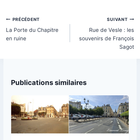
la
publication :
Navigation
PRÉCÉDENT
SUIVANT
de
La Porte du Chapitre
Rue de Vesle : les
en ruine
souvenirs de François
l’article
Sagot
Publications similaires