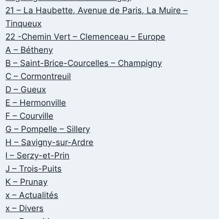
21 – La Haubette, Avenue de Paris, La Muire –
Tinqueux
22 -Chemin Vert – Clemenceau – Europe
A – Bétheny
B – Saint-Brice-Courcelles – Champigny
C – Cormontreuil
D – Gueux
E – Hermonville
F – Courville
G – Pompelle – Sillery
H – Savigny-sur-Ardre
I – Serzy-et-Prin
J – Trois-Puits
K – Prunay
x – Actualités
x – Divers