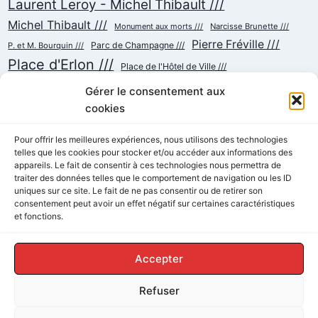
Laurent Leroy - Michel Thibault ///
Michel Thibault ///
Monument aux morts ///
Narcisse Brunette ///
Pierre Fréville ///
Parc de Champagne ///
P. et M. Bourquin ///
Place d'Erlon ///
Place de l'Hôtel de Ville ///
Place de la République ///
Place du Cardinal Luçon ///
Gérer le consentement aux
Place du Forum/des Marchés ///
Place Myron Herrick ///
cookies
Reconstruction ///
Place Royale ///
Pour offrir les meilleures expériences, nous utilisons des technologies
Rue Cérès ///
Rue Chanzy ///
telles que les cookies pour stocker et/ou accéder aux informations des
Rue Buirette ///
Rue Colbert ///
appareils. Le fait de consentir à ces technologies nous permettra de
Rue de Talleyrand ///
Rue de l'Etape ///
Rue de Mars ///
traiter des données telles que le comportement de navigation ou les ID
Rue de Vesle ///
Tramway ///
Rue Thiers ///
uniques sur ce site. Le fait de ne pas consentir ou de retirer son
Succursalisme ///
consentement peut avoir un effet négatif sur certaines caractéristiques
École ///
et fonctions.
Accepter
Refuser
© 2026 ReimsAvant - Thème WordPress par