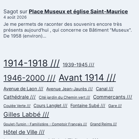
Sagot
sur
Place Museux et église Saint-Maurice
4 août 2026
Je me permets de raconter des souvenirs encore très
présents aujourd'hui , qui concerne ce Bâtiment "Museux".
De 1958 (environ)…
1914-1918 ///
1939-1945 ///
Avant 1914 ///
1946-2000 ///
Avenue de Laon ///
Canal ///
Avenue Jean-Jaurès ///
Cathédrale ///
Commerçants ///
Cité jardin du Chemin vert ///
Cours Langlet ///
Fontaine Subé ///
Gare ///
Coulée Verte ///
Gilles Labbé ///
Goulet-Turpin - Familistère - Comptoir Français ///
Grand Reims ///
Hôtel de Ville ///