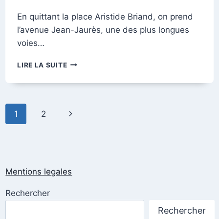
En quittant la place Aristide Briand, on prend
l’avenue Jean-Jaurès, une des plus longues
voies…
AVANT
LIRE LA SUITE
LA
GRANDE
GUERRE,
L’AVENUE
Navigation
Page
1
2
JEAN-
JAURÈS
de
suivante
page
Mentions legales
Rechercher
Rechercher