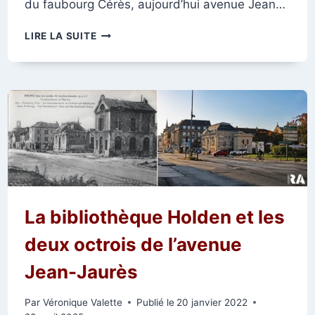
du faubourg Cérès, aujourd’hui avenue Jean…
ENTRÉE
LIRE LA SUITE
DU
CIMETIÈRE
DE
L’EST
La bibliothèque Holden et les
deux octrois de l’avenue
Jean-Jaurès
Par
Véronique Valette
Publié le
20 janvier 2022