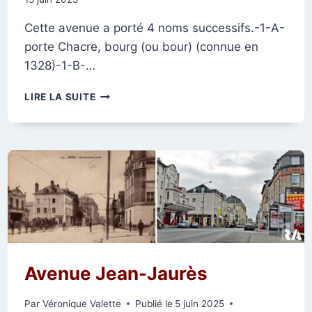
Cette avenue a porté 4 noms successifs.-1-A-
porte Chacre, bourg (ou bour) (connue en
1328)-1-B-…
LE
LIRE LA SUITE
FAUBOURG
CÉRÈS,
DEVENU
L’AVENUE
JEAN-
JAURÈS
Avenue Jean-Jaurès
Par
Véronique Valette
Publié le
5 juin 2025