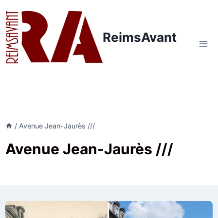
Aller
au
contenu
ReimsAvant
/
Avenue Jean-Jaurès ///
Avenue Jean-Jaurès ///