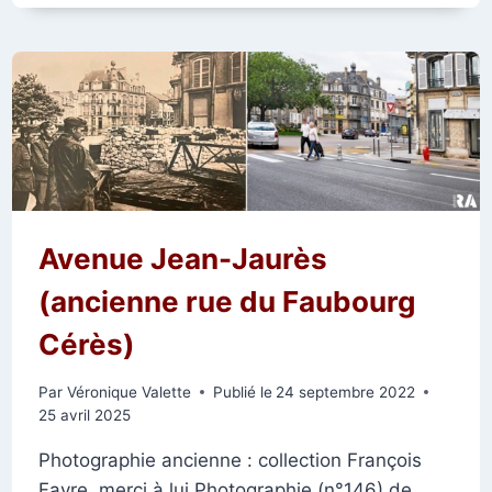
1914
:
LE
59
FAUBOURG
CÉRÈS
Avenue Jean-Jaurès
(ancienne rue du Faubourg
Cérès)
Par
Véronique Valette
Publié le
24 septembre 2022
25 avril 2025
Photographie ancienne : collection François
Favre, merci à lui Photographie (n°146) de