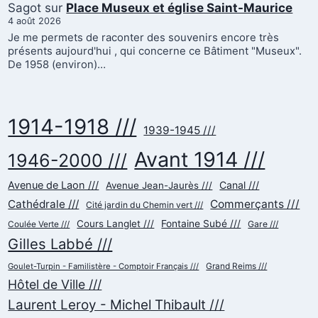
Sagot
sur
Place Museux et église Saint-Maurice
4 août 2026
Je me permets de raconter des souvenirs encore très
présents aujourd'hui , qui concerne ce Bâtiment "Museux".
De 1958 (environ)…
1914-1918 ///
1939-1945 ///
Avant 1914 ///
1946-2000 ///
Avenue de Laon ///
Canal ///
Avenue Jean-Jaurès ///
Cathédrale ///
Commerçants ///
Cité jardin du Chemin vert ///
Cours Langlet ///
Fontaine Subé ///
Gare ///
Coulée Verte ///
Gilles Labbé ///
Goulet-Turpin - Familistère - Comptoir Français ///
Grand Reims ///
Hôtel de Ville ///
Laurent Leroy - Michel Thibault ///