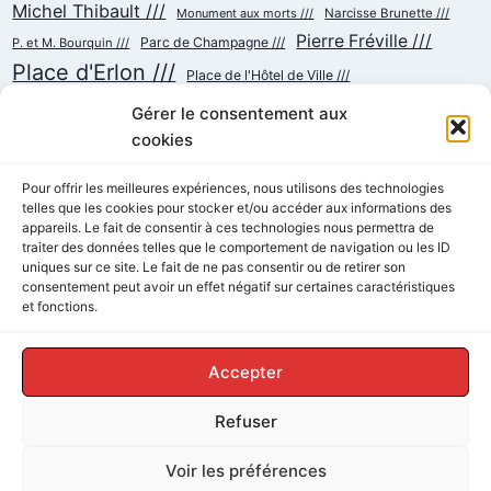
Michel Thibault ///
Monument aux morts ///
Narcisse Brunette ///
Pierre Fréville ///
Parc de Champagne ///
P. et M. Bourquin ///
Place d'Erlon ///
Place de l'Hôtel de Ville ///
Place de la République ///
Place du Cardinal Luçon ///
Gérer le consentement aux
Place du Forum/des Marchés ///
Place Myron Herrick ///
cookies
Reconstruction ///
Place Royale ///
Pour offrir les meilleures expériences, nous utilisons des technologies
Rue Cérès ///
Rue Chanzy ///
telles que les cookies pour stocker et/ou accéder aux informations des
Rue Buirette ///
Rue Colbert ///
appareils. Le fait de consentir à ces technologies nous permettra de
Rue de Talleyrand ///
Rue de l'Etape ///
Rue de Mars ///
traiter des données telles que le comportement de navigation ou les ID
Rue de Vesle ///
Tramway ///
Rue Thiers ///
uniques sur ce site. Le fait de ne pas consentir ou de retirer son
Succursalisme ///
consentement peut avoir un effet négatif sur certaines caractéristiques
École ///
et fonctions.
Accepter
Refuser
© 2026 ReimsAvant - Thème WordPress par
Voir les préférences
Kadence WP