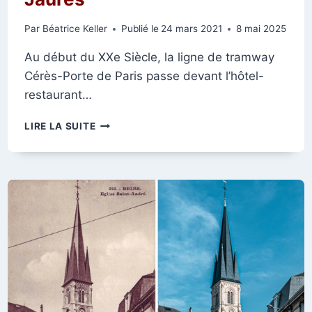
Par
Béatrice Keller
Publié le
24 mars 2021
8 mai 2025
Au début du XXe Siècle, la ligne de tramway
Cérès-Porte de Paris passe devant l’hôtel-
restaurant…
HÔTEL-
LIRE LA SUITE
RESTAURANT
« SAINT-
ANDRÉ »
46
AVENUE
JEAN-
JAURÈS