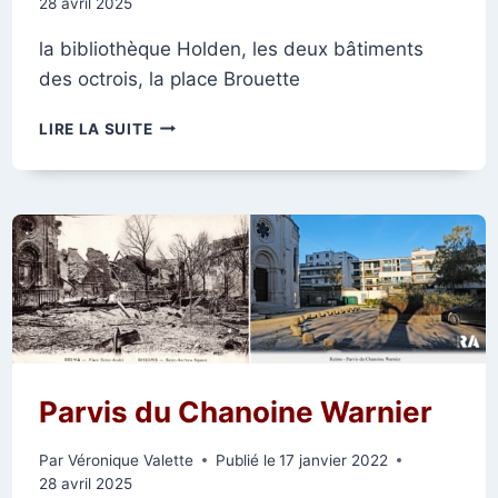
28 avril 2025
la bibliothèque Holden, les deux bâtiments
des octrois, la place Brouette
LA
LIRE LA SUITE
BIBLIOTHÈQUE
HOLDEN
ET
LES
DEUX
OCTROIS
DE
L’AVENUE
JEAN-
JAURÈS
Parvis du Chanoine Warnier
Par
Véronique Valette
Publié le
17 janvier 2022
28 avril 2025