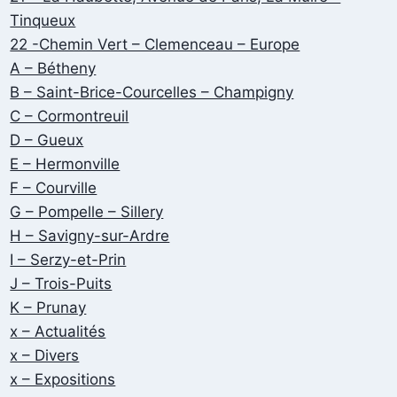
Tinqueux
22 -Chemin Vert – Clemenceau – Europe
A – Bétheny
B – Saint-Brice-Courcelles – Champigny
C – Cormontreuil
D – Gueux
E – Hermonville
F – Courville
G – Pompelle – Sillery
H – Savigny-sur-Ardre
I – Serzy-et-Prin
J – Trois-Puits
K – Prunay
x – Actualités
x – Divers
x – Expositions