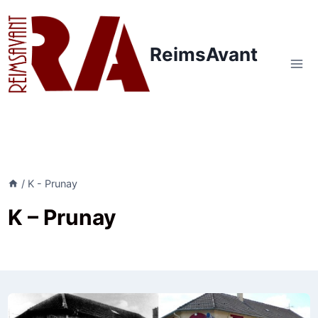
Aller
au
contenu
ReimsAvant
/
K - Prunay
K – Prunay