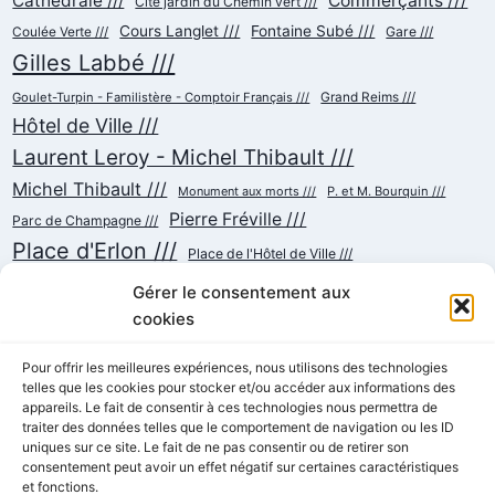
Cathédrale ///
Commerçants ///
Cité jardin du Chemin vert ///
Cours Langlet ///
Fontaine Subé ///
Gare ///
Coulée Verte ///
Gilles Labbé ///
Goulet-Turpin - Familistère - Comptoir Français ///
Grand Reims ///
Hôtel de Ville ///
Laurent Leroy - Michel Thibault ///
Michel Thibault ///
Monument aux morts ///
P. et M. Bourquin ///
Pierre Fréville ///
Parc de Champagne ///
Place d'Erlon ///
Place de l'Hôtel de Ville ///
Place de la République ///
Place du Cardinal Luçon ///
Gérer le consentement aux
Place du Forum/des Marchés ///
Place Myron Herrick ///
cookies
Reconstruction ///
Place Royale ///
Pour offrir les meilleures expériences, nous utilisons des technologies
Rue Chanzy ///
telles que les cookies pour stocker et/ou accéder aux informations des
Rue Buirette ///
Rue Carnot ///
Rue Colbert ///
appareils. Le fait de consentir à ces technologies nous permettra de
Rue Cérès ///
Rue de Talleyrand ///
Rue de l'Etape ///
Rue de Mars ///
traiter des données telles que le comportement de navigation ou les ID
Rue de Vesle ///
Tramway ///
Rue Thiers ///
uniques sur ce site. Le fait de ne pas consentir ou de retirer son
Succursalisme ///
consentement peut avoir un effet négatif sur certaines caractéristiques
École ///
et fonctions.