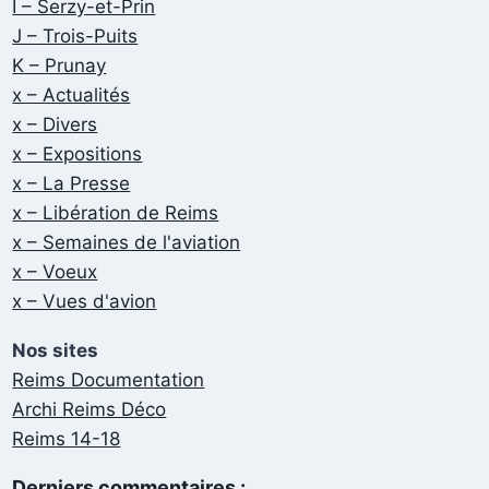
I – Serzy-et-Prin
J – Trois-Puits
K – Prunay
x – Actualités
x – Divers
x – Expositions
x – La Presse
x – Libération de Reims
x – Semaines de l'aviation
x – Voeux
x – Vues d'avion
Nos sites
Reims Documentation
Archi Reims Déco
Reims 14-18
Derniers commentaires :