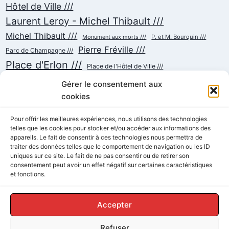
Hôtel de Ville ///
Laurent Leroy - Michel Thibault ///
Michel Thibault ///
Monument aux morts ///
P. et M. Bourquin ///
Pierre Fréville ///
Parc de Champagne ///
Place d'Erlon ///
Place de l'Hôtel de Ville ///
Place de la République ///
Place du Cardinal Luçon ///
Gérer le consentement aux
Place du Forum/des Marchés ///
Place Myron Herrick ///
cookies
Reconstruction ///
Place Royale ///
Pour offrir les meilleures expériences, nous utilisons des technologies
Rue Chanzy ///
telles que les cookies pour stocker et/ou accéder aux informations des
Rue Buirette ///
Rue Carnot ///
Rue Colbert ///
appareils. Le fait de consentir à ces technologies nous permettra de
Rue Cérès ///
Rue de Talleyrand ///
Rue de l'Etape ///
Rue de Mars ///
traiter des données telles que le comportement de navigation ou les ID
Rue de Vesle ///
Tramway ///
Rue Thiers ///
Succursalisme ///
uniques sur ce site. Le fait de ne pas consentir ou de retirer son
consentement peut avoir un effet négatif sur certaines caractéristiques
École ///
et fonctions.
Accepter
Refuser