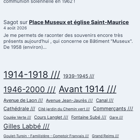
communion solennelle en 1962 !
Sagot
sur
Place Museux et église Saint-Maurice
4 août 2026
Je me permets de raconter des souvenirs encore très
présents aujourd'hui , qui concerne ce Bâtiment "Museux".
De 1958 (environ)…
1914-1918 ///
1939-1945 ///
Avant 1914 ///
1946-2000 ///
Avenue de Laon ///
Canal ///
Avenue Jean-Jaurès ///
Commerçants ///
Cathédrale ///
Cité jardin du Chemin vert ///
Cours Langlet ///
Fontaine Subé ///
Coulée Verte ///
Gare ///
Gilles Labbé ///
Goulet-Turpin - Familistère - Comptoir Français ///
Grand Reims ///