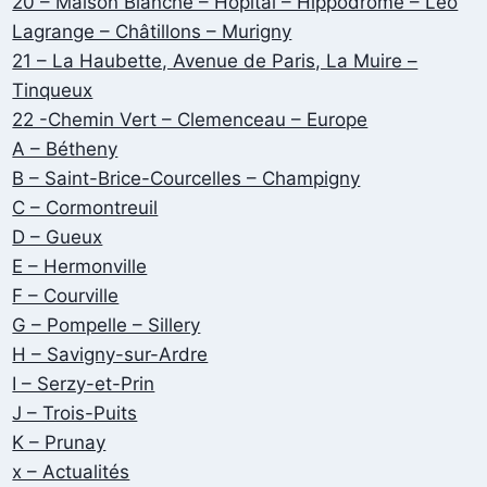
20 – Maison Blanche – Hôpital – Hippodrome – Léo
Lagrange – Châtillons – Murigny
21 – La Haubette, Avenue de Paris, La Muire –
Tinqueux
22 -Chemin Vert – Clemenceau – Europe
A – Bétheny
B – Saint-Brice-Courcelles – Champigny
C – Cormontreuil
D – Gueux
E – Hermonville
F – Courville
G – Pompelle – Sillery
H – Savigny-sur-Ardre
I – Serzy-et-Prin
J – Trois-Puits
K – Prunay
x – Actualités