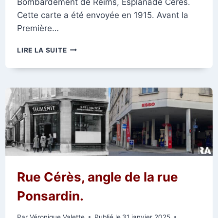
Bombardement de Reims, Esplanade Cérès.
Cette carte a été envoyée en 1915. Avant la
Première…
PLACE
LIRE LA SUITE
ARISTIDE
BRIAND
Rue Cérès, angle de la rue
Ponsardin.
Par
Véronique Valette
Publié le
31 janvier 2025