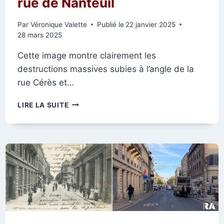
rue de Nanteuil
Par
Véronique Valette
Publié le
22 janvier 2025
28 mars 2025
Cette image montre clairement les
destructions massives subies à l’angle de la
rue Cérès et…
ANGLE
LIRE LA SUITE
DE
LA
RUE
CÉRÈS
ET
DE
LA
RUE
DE
NANTEUIL