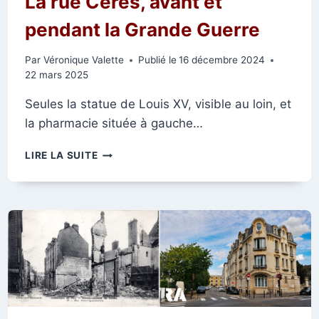
La rue Cérès, avant et
pendant la Grande Guerre
Par
Véronique Valette
Publié le
16 décembre 2024
22 mars 2025
Seules la statue de Louis XV, visible au loin, et
la pharmacie située à gauche…
LA
LIRE LA SUITE
RUE
CÉRÈS,
AVANT
ET
PENDANT
LA
GRANDE
GUERRE