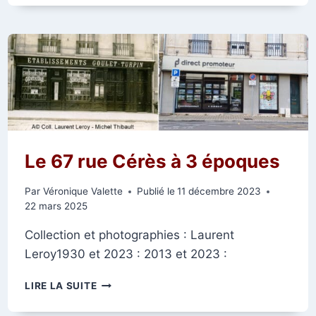
YON
ET
RUE
EUGÈNE
DESTEUQUE
PENDANT
LA
GRANDE
GUERRE
Le 67 rue Cérès à 3 époques
Par
Véronique Valette
Publié le
11 décembre 2023
22 mars 2025
Collection et photographies : Laurent
Leroy1930 et 2023 : 2013 et 2023 :
LE
LIRE LA SUITE
67
RUE