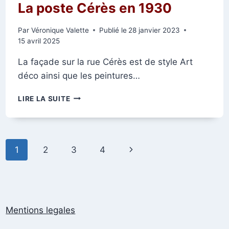
La poste Cérès en 1930
Par
Véronique Valette
Publié le
28 janvier 2023
15 avril 2025
La façade sur la rue Cérès est de style Art
déco ainsi que les peintures…
LA
LIRE LA SUITE
POSTE
CÉRÈS
EN
1930
Navigation
Page
1
2
3
4
de
suivante
page
Mentions legales