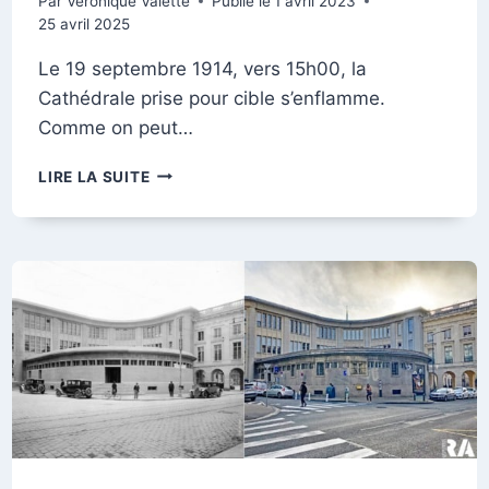
Par
Véronique Valette
Publié le
1 avril 2023
25 avril 2025
Le 19 septembre 1914, vers 15h00, la
Cathédrale prise pour cible s’enflamme.
Comme on peut…
ANGLE
LIRE LA SUITE
DES
RUES
EUGÈNE
DESTEUQUE
ET
PONSARDIN,
19
SEPTEMBRE
1914