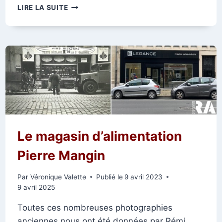
ARCHIVES
LIRE LA SUITE
DE
REIMSAVANT
:
L’ÉNIGME
DE
LA
RUE
DE
LA
GRUE
Le magasin d’alimentation
Pierre Mangin
Par
Véronique Valette
Publié le
9 avril 2023
9 avril 2025
Toutes ces nombreuses photographies
anciennes nous ont été données par Rémi