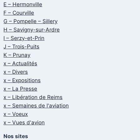
E – Hermonville
F – Courville
G – Pompelle – Sillery
H – Savigny-sur-Ardre
I – Serzy-et-Prin
J – Trois-Puits
K – Prunay
x – Actualités
x – Divers
x – Expositions
x – La Presse
x – Libération de Reims
x – Semaines de l'aviation
x – Voeux
x – Vues d'avion
Nos sites