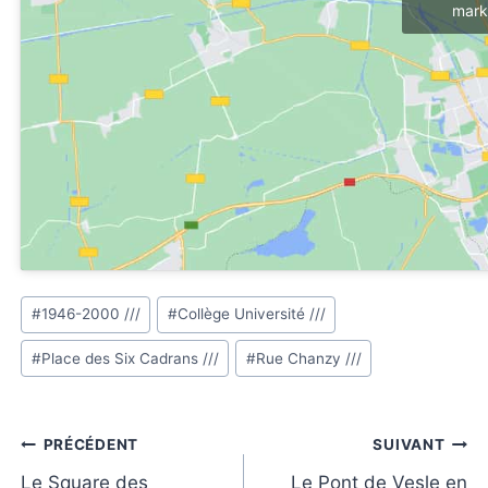
mark
Étiquettes
#
1946-2000 ///
#
Collège Université ///
de
#
Place des Six Cadrans ///
#
Rue Chanzy ///
la
publication :
Navigation
PRÉCÉDENT
SUIVANT
de
Le Square des
Le Pont de Vesle en