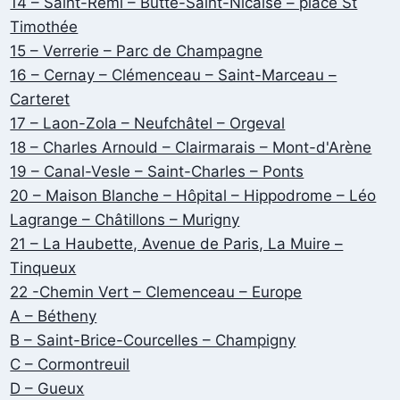
14 – Saint-Remi – Butte-Saint-Nicaise – place St
Timothée
15 – Verrerie – Parc de Champagne
16 – Cernay – Clémenceau – Saint-Marceau –
Carteret
17 – Laon-Zola – Neufchâtel – Orgeval
18 – Charles Arnould – Clairmarais – Mont-d'Arène
19 – Canal-Vesle – Saint-Charles – Ponts
20 – Maison Blanche – Hôpital – Hippodrome – Léo
Lagrange – Châtillons – Murigny
21 – La Haubette, Avenue de Paris, La Muire –
Tinqueux
22 -Chemin Vert – Clemenceau – Europe
A – Bétheny
B – Saint-Brice-Courcelles – Champigny
C – Cormontreuil
D – Gueux