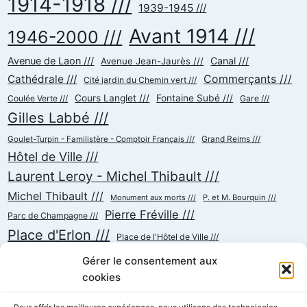
1914-1918 ///
1939-1945 ///
Avant 1914 ///
1946-2000 ///
Avenue de Laon ///
Canal ///
Avenue Jean-Jaurès ///
Commerçants ///
Cathédrale ///
Cité jardin du Chemin vert ///
Cours Langlet ///
Fontaine Subé ///
Coulée Verte ///
Gare ///
Gilles Labbé ///
Goulet-Turpin - Familistère - Comptoir Français ///
Grand Reims ///
Hôtel de Ville ///
Laurent Leroy - Michel Thibault ///
Michel Thibault ///
Monument aux morts ///
P. et M. Bourquin ///
Pierre Fréville ///
Parc de Champagne ///
Place d'Erlon ///
Place de l'Hôtel de Ville ///
Place de la République ///
Place du Cardinal Luçon ///
Gérer le consentement aux
Place du Forum/des Marchés ///
Place Myron Herrick ///
cookies
Reconstruction ///
Place Royale ///