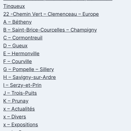
Tinqueux
22 -Chemin Vert – Clemenceau – Europe
A – Bétheny
B – Saint-Brice-Courcelles – Champigny
C – Cormontreuil
D – Gueux
E – Hermonville
F – Courville
G – Pompelle – Sillery
H – Savigny-sur-Ardre
I – Serzy-et-Prin
J – Trois-Puits
K – Prunay
x – Actualités
x – Divers
x – Expositions