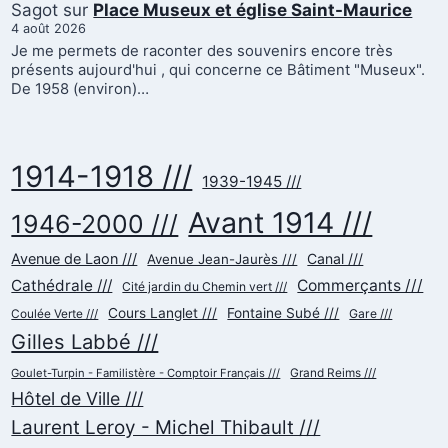
Sagot
sur
Place Museux et église Saint-Maurice
4 août 2026
Je me permets de raconter des souvenirs encore très
présents aujourd'hui , qui concerne ce Bâtiment "Museux".
De 1958 (environ)…
1914-1918 ///
1939-1945 ///
Avant 1914 ///
1946-2000 ///
Avenue de Laon ///
Canal ///
Avenue Jean-Jaurès ///
Cathédrale ///
Commerçants ///
Cité jardin du Chemin vert ///
Cours Langlet ///
Fontaine Subé ///
Gare ///
Coulée Verte ///
Gilles Labbé ///
Goulet-Turpin - Familistère - Comptoir Français ///
Grand Reims ///
Hôtel de Ville ///
Laurent Leroy - Michel Thibault ///