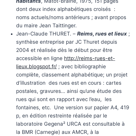
habitants
, Matot-Braine, 1975, 151 pages
dont deux index alphabétiques croisés :
noms actuels/noms antérieurs ; avant propos
du maire Jean Taittinger.
Jean-Claude THURET. –
Reims, rues et lieux
;
synthèse entreprise par JC Thuret depuis
2004 et réalisée dès le début pour être
accessible en ligne
http://reims-rues-et-
lieux.blogspot.fr/
; avec bibliographie
complète, classement alphabétique; un projet
d’illustration des rues est en cours : cartes
postales, gravures… ainsi qu’une étude des
rues qui sont en rapport avec l’eau, les
fontaines, etc. Une version sur papier A4, 419
p, en édition restreinte réalisée par le
laboratoire Gegena² URCA est consultable à
la BMR (Carnegie) aux AMCR, à la