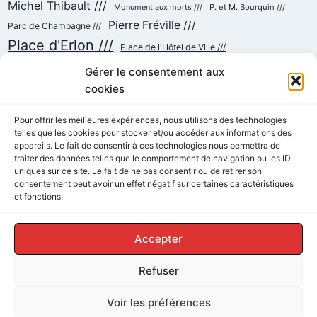
Michel Thibault ///
Monument aux morts ///
P. et M. Bourquin ///
Pierre Fréville ///
Parc de Champagne ///
Place d'Erlon ///
Place de l'Hôtel de Ville ///
Place de la République ///
Place du Cardinal Luçon ///
Gérer le consentement aux
Place du Forum/des Marchés ///
Place Myron Herrick ///
cookies
Reconstruction ///
Place Royale ///
Pour offrir les meilleures expériences, nous utilisons des technologies
Rue Chanzy ///
telles que les cookies pour stocker et/ou accéder aux informations des
Rue Buirette ///
Rue Carnot ///
Rue Colbert ///
appareils. Le fait de consentir à ces technologies nous permettra de
Rue Cérès ///
Rue de Talleyrand ///
Rue de l'Etape ///
Rue de Mars ///
traiter des données telles que le comportement de navigation ou les ID
Rue de Vesle ///
Tramway ///
Rue Thiers ///
uniques sur ce site. Le fait de ne pas consentir ou de retirer son
Succursalisme ///
consentement peut avoir un effet négatif sur certaines caractéristiques
École ///
et fonctions.
Accepter
Refuser
© 2026 ReimsAvant - Thème WordPress par
Voir les préférences
Kadence WP