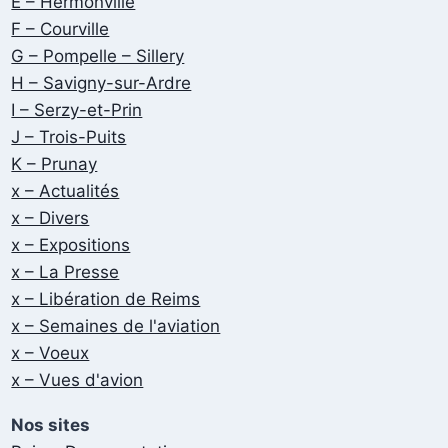
E – Hermonville
F – Courville
G – Pompelle – Sillery
H – Savigny-sur-Ardre
I – Serzy-et-Prin
J – Trois-Puits
K – Prunay
x – Actualités
x – Divers
x – Expositions
x – La Presse
x – Libération de Reims
x – Semaines de l'aviation
x – Voeux
x – Vues d'avion
Nos sites