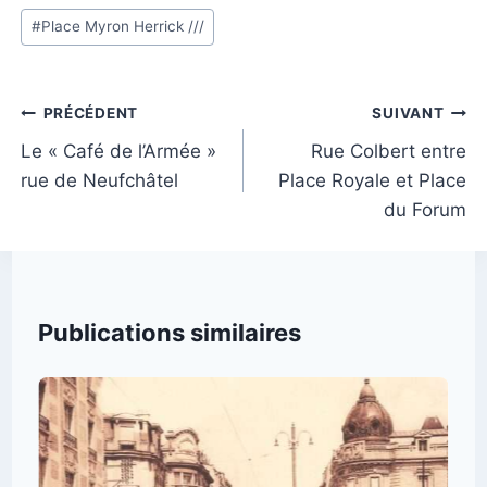
Étiquettes
#
Place Myron Herrick ///
de
la
publication :
Navigation
PRÉCÉDENT
SUIVANT
de
Le « Café de l’Armée »
Rue Colbert entre
rue de Neufchâtel
Place Royale et Place
l’article
du Forum
Publications similaires