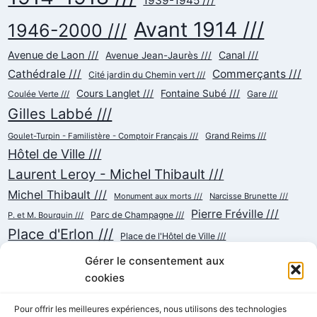
1939-1945 ///
Avant 1914 ///
1946-2000 ///
Avenue de Laon ///
Canal ///
Avenue Jean-Jaurès ///
Cathédrale ///
Commerçants ///
Cité jardin du Chemin vert ///
Cours Langlet ///
Fontaine Subé ///
Gare ///
Coulée Verte ///
Gilles Labbé ///
Goulet-Turpin - Familistère - Comptoir Français ///
Grand Reims ///
Hôtel de Ville ///
Laurent Leroy - Michel Thibault ///
Michel Thibault ///
Monument aux morts ///
Narcisse Brunette ///
Pierre Fréville ///
Parc de Champagne ///
P. et M. Bourquin ///
Place d'Erlon ///
Place de l'Hôtel de Ville ///
Place de la République ///
Place du Cardinal Luçon ///
Gérer le consentement aux
Place du Forum/des Marchés ///
Place Myron Herrick ///
cookies
Reconstruction ///
Place Royale ///
Pour offrir les meilleures expériences, nous utilisons des technologies