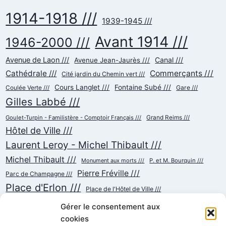
1914-1918 ///
1939-1945 ///
Avant 1914 ///
1946-2000 ///
Avenue de Laon ///
Canal ///
Avenue Jean-Jaurès ///
Cathédrale ///
Commerçants ///
Cité jardin du Chemin vert ///
Cours Langlet ///
Fontaine Subé ///
Gare ///
Coulée Verte ///
Gilles Labbé ///
Goulet-Turpin - Familistère - Comptoir Français ///
Grand Reims ///
Hôtel de Ville ///
Laurent Leroy - Michel Thibault ///
Michel Thibault ///
Monument aux morts ///
P. et M. Bourquin ///
Pierre Fréville ///
Parc de Champagne ///
Place d'Erlon ///
Place de l'Hôtel de Ville ///
Place de la République ///
Place du Cardinal Luçon ///
Gérer le consentement aux
Place du Forum/des Marchés ///
Place Myron Herrick ///
cookies