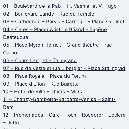
01 – Boulevard de la Paix – H. Vasnier et V. Hugo
02 – Boulevard Lundy – Rue du Temple
03 – Cathédrale – Parvis – Carnegie – Place Godinot
04 – Cérès – Placer Aristide Briand – Eugène
Desteuque
05 – Place Myron Herrick – Grand théâtre – rue
Carnot
06 – Cours Langlet – Talleyrand
07 – Rue de Vesle et rue Libergier – Place Stalingrad
08 – Place Royale – Place du Forum
09 – Place d'Erlon – Rue Buirette
10 – Hôtel de Ville – Thiers – Mars
11 – Chanzy-Gambetta-Barbâtre-Venise – Saint-
Remi
12 – Promenades – Gare – Foch – Roederer – Leclerc
– Joffre