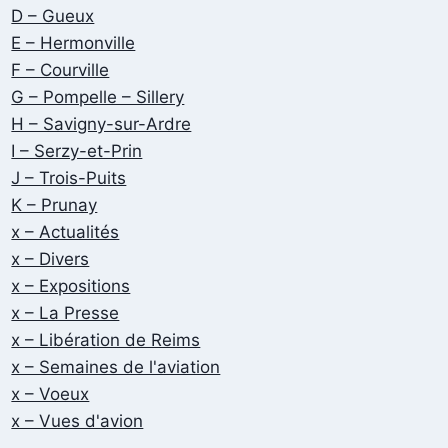
D – Gueux
E – Hermonville
F – Courville
G – Pompelle – Sillery
H – Savigny-sur-Ardre
I – Serzy-et-Prin
J – Trois-Puits
K – Prunay
x – Actualités
x – Divers
x – Expositions
x – La Presse
x – Libération de Reims
x – Semaines de l'aviation
x – Voeux
x – Vues d'avion