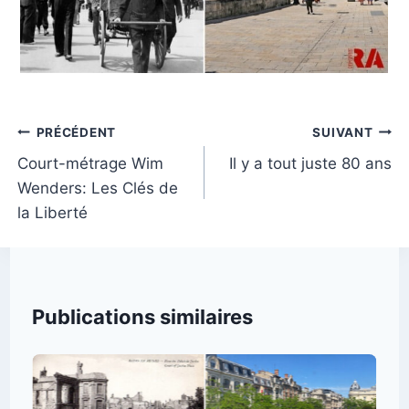
Navigation
PRÉCÉDENT
SUIVANT
de
Court-métrage Wim
Il y a tout juste 80 ans
Wenders: Les Clés de
l’article
la Liberté
Publications similaires