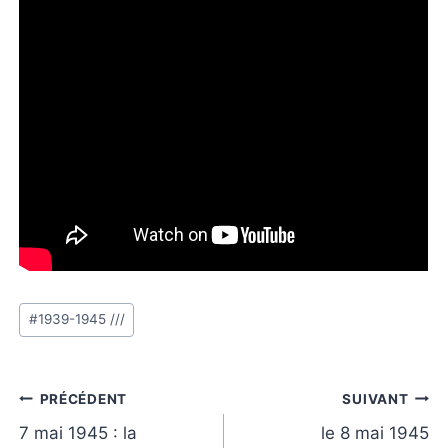
Étiquettes
#
1939-1945 ///
de
la
publication :
Navigation
PRÉCÉDENT
SUIVANT
de
7 mai 1945 : la
le 8 mai 1945