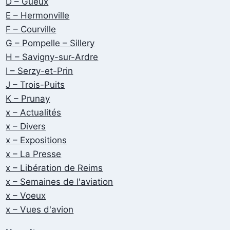
D – Gueux
E – Hermonville
F – Courville
G – Pompelle – Sillery
H – Savigny-sur-Ardre
I – Serzy-et-Prin
J – Trois-Puits
K – Prunay
x – Actualités
x – Divers
x – Expositions
x – La Presse
x – Libération de Reims
x – Semaines de l'aviation
x – Voeux
x – Vues d'avion