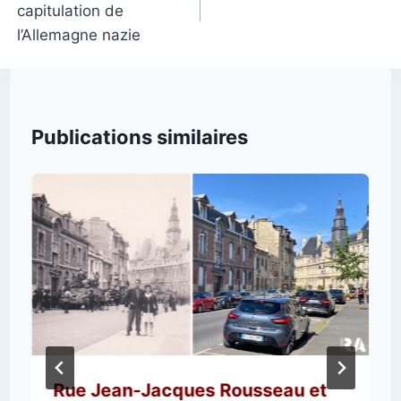
capitulation de
l’article
l’Allemagne nazie
Publications similaires
Rue Jean-Jacques Rousseau et