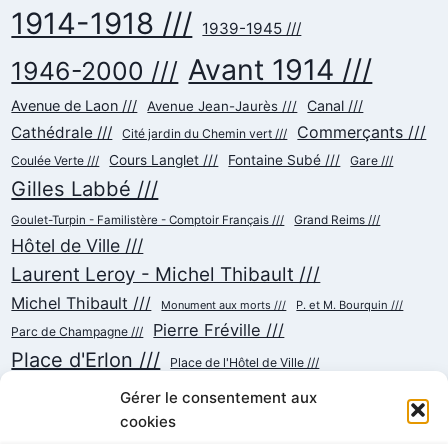
1914-1918 ///
1939-1945 ///
Avant 1914 ///
1946-2000 ///
Avenue de Laon ///
Canal ///
Avenue Jean-Jaurès ///
Commerçants ///
Cathédrale ///
Cité jardin du Chemin vert ///
Cours Langlet ///
Fontaine Subé ///
Coulée Verte ///
Gare ///
Gilles Labbé ///
Goulet-Turpin - Familistère - Comptoir Français ///
Grand Reims ///
Hôtel de Ville ///
Laurent Leroy - Michel Thibault ///
Michel Thibault ///
Monument aux morts ///
P. et M. Bourquin ///
Pierre Fréville ///
Parc de Champagne ///
Place d'Erlon ///
Place de l'Hôtel de Ville ///
Place de la République ///
Place du Cardinal Luçon ///
Gérer le consentement aux
Place du Forum/des Marchés ///
Place Myron Herrick ///
cookies