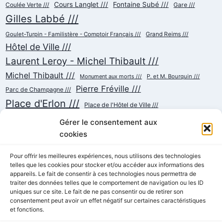
Cours Langlet ///
Fontaine Subé ///
Coulée Verte ///
Gare ///
Gilles Labbé ///
Goulet-Turpin - Familistère - Comptoir Français ///
Grand Reims ///
Hôtel de Ville ///
Laurent Leroy - Michel Thibault ///
Michel Thibault ///
Monument aux morts ///
P. et M. Bourquin ///
Pierre Fréville ///
Parc de Champagne ///
Place d'Erlon ///
Place de l'Hôtel de Ville ///
Place de la République ///
Place du Cardinal Luçon ///
Gérer le consentement aux
Place du Forum/des Marchés ///
Place Myron Herrick ///
cookies
Reconstruction ///
Place Royale ///
Pour offrir les meilleures expériences, nous utilisons des technologies
telles que les cookies pour stocker et/ou accéder aux informations des
Rue Chanzy ///
Rue Buirette ///
Rue Carnot ///
Rue Colbert ///
appareils. Le fait de consentir à ces technologies nous permettra de
Rue Cérès ///
Rue de Talleyrand ///
Rue de l'Etape ///
Rue de Mars ///
traiter des données telles que le comportement de navigation ou les ID
Rue de Vesle ///
Tramway ///
uniques sur ce site. Le fait de ne pas consentir ou de retirer son
Rue Thiers ///
Succursalisme ///
consentement peut avoir un effet négatif sur certaines caractéristiques
École ///
et fonctions.