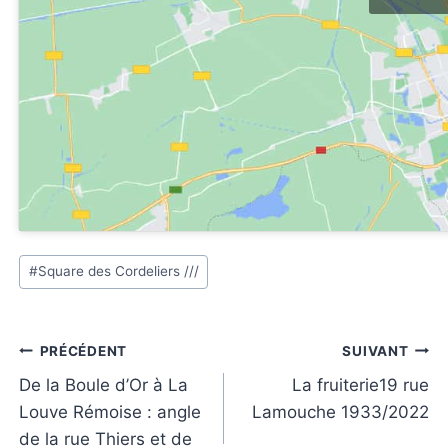
Étiquettes
#
Square des Cordeliers ///
de
la
publication :
Navigation
PRÉCÉDENT
SUIVANT
de
De la Boule d’Or à La
La fruiterie19 rue
Louve Rémoise : angle
Lamouche 1933/2022
l’article
de la rue Thiers et de