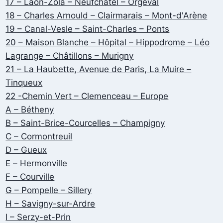
17 – Laon-Zola – Neufchâtel – Orgeval
18 – Charles Arnould – Clairmarais – Mont-d'Arène
19 – Canal-Vesle – Saint-Charles – Ponts
20 – Maison Blanche – Hôpital – Hippodrome – Léo
Lagrange – Châtillons – Murigny
21 – La Haubette, Avenue de Paris, La Muire –
Tinqueux
22 -Chemin Vert – Clemenceau – Europe
A – Bétheny
B – Saint-Brice-Courcelles – Champigny
C – Cormontreuil
D – Gueux
E – Hermonville
F – Courville
G – Pompelle – Sillery
H – Savigny-sur-Ardre
I – Serzy-et-Prin