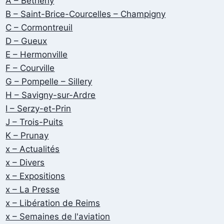
A – Bétheny
B – Saint-Brice-Courcelles – Champigny
C – Cormontreuil
D – Gueux
E – Hermonville
F – Courville
G – Pompelle – Sillery
H – Savigny-sur-Ardre
I – Serzy-et-Prin
J – Trois-Puits
K – Prunay
x – Actualités
x – Divers
x – Expositions
x – La Presse
x – Libération de Reims
x – Semaines de l'aviation