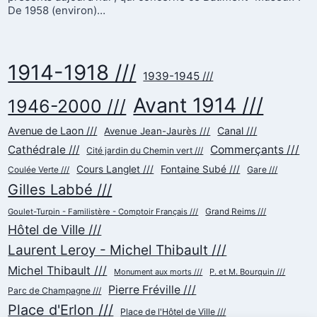
De 1958 (environ)…
1914-1918 ///
1939-1945 ///
Avant 1914 ///
1946-2000 ///
Avenue de Laon ///
Canal ///
Avenue Jean-Jaurès ///
Cathédrale ///
Commerçants ///
Cité jardin du Chemin vert ///
Cours Langlet ///
Fontaine Subé ///
Gare ///
Coulée Verte ///
Gilles Labbé ///
Goulet-Turpin - Familistère - Comptoir Français ///
Grand Reims ///
Hôtel de Ville ///
Laurent Leroy - Michel Thibault ///
Michel Thibault ///
Monument aux morts ///
P. et M. Bourquin ///
Pierre Fréville ///
Parc de Champagne ///
Place d'Erlon ///
Place de l'Hôtel de Ville ///