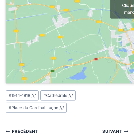
Cliqu
mark
Étiquettes
#
1914-1918 ///
#
Cathédrale ///
de
#
Place du Cardinal Luçon ///
la
publication :
Navigation
PRÉCÉDENT
SUIVANT