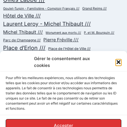
Goulet-Turpin - Familistère - Comptoir Français ///
Grand Reims ///
Hôtel de Ville ///
Laurent Leroy - Michel Thibault ///
Michel Thibault ///
Monument aux morts ///
P. et M. Bourquin ///
Pierre Fréville ///
Parc de Champagne ///
Place d'Erlon ///
Place de l'Hôtel de Ville ///
Place de la République ///
Place du Cardinal Luçon ///
Gérer le consentement aux
Place du Forum/des Marchés ///
Place Myron Herrick ///
cookies
Reconstruction ///
Place Royale ///
Pour offrir les meilleures expériences, nous utilisons des technologies
telles que les cookies pour stocker et/ou accéder aux informations des
Rue Chanzy ///
Rue Buirette ///
Rue Carnot ///
Rue Colbert ///
appareils. Le fait de consentir à ces technologies nous permettra de
Rue Cérès ///
Rue de Talleyrand ///
Rue de l'Etape ///
Rue de Mars ///
traiter des données telles que le comportement de navigation ou les ID
Rue de Vesle ///
Tramway ///
uniques sur ce site. Le fait de ne pas consentir ou de retirer son
Rue Thiers ///
Succursalisme ///
consentement peut avoir un effet négatif sur certaines caractéristiques
École ///
et fonctions.
Accepter