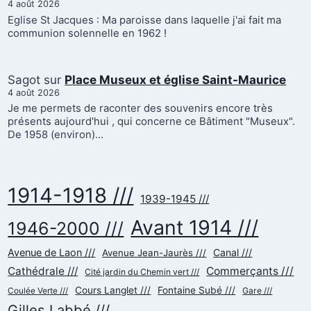
4 août 2026
Eglise St Jacques : Ma paroisse dans laquelle j'ai fait ma
communion solennelle en 1962 !
Sagot
sur
Place Museux et église Saint-Maurice
4 août 2026
Je me permets de raconter des souvenirs encore très
présents aujourd'hui , qui concerne ce Bâtiment "Museux".
De 1958 (environ)…
1914-1918 ///
1939-1945 ///
Avant 1914 ///
1946-2000 ///
Avenue de Laon ///
Canal ///
Avenue Jean-Jaurès ///
Cathédrale ///
Commerçants ///
Cité jardin du Chemin vert ///
Cours Langlet ///
Fontaine Subé ///
Gare ///
Coulée Verte ///
Gilles Labbé ///