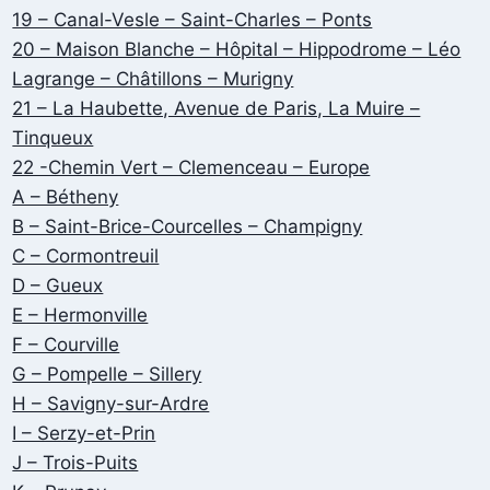
19 – Canal-Vesle – Saint-Charles – Ponts
20 – Maison Blanche – Hôpital – Hippodrome – Léo
Lagrange – Châtillons – Murigny
21 – La Haubette, Avenue de Paris, La Muire –
Tinqueux
22 -Chemin Vert – Clemenceau – Europe
A – Bétheny
B – Saint-Brice-Courcelles – Champigny
C – Cormontreuil
D – Gueux
E – Hermonville
F – Courville
G – Pompelle – Sillery
H – Savigny-sur-Ardre
I – Serzy-et-Prin
J – Trois-Puits