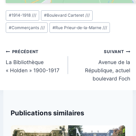
Étiquettes
#
1914-1918 ///
#
Boulevard Carteret ///
de
#
Commerçants ///
#
Rue Prieur-de-la-Marne ///
la
publication :
Navigation
PRÉCÉDENT
SUIVANT
de
La Bibliothèque
Avenue de la
« Holden » 1900-1917
République, actuel
l’article
boulevard Foch
Publications similaires