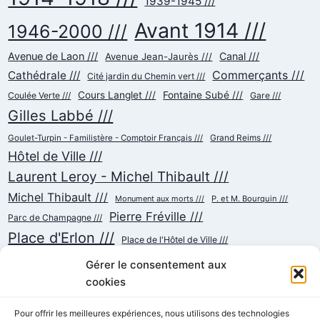
1939-1945 ///
Avant 1914 ///
1946-2000 ///
Avenue de Laon ///
Canal ///
Avenue Jean-Jaurès ///
Commerçants ///
Cathédrale ///
Cité jardin du Chemin vert ///
Cours Langlet ///
Fontaine Subé ///
Coulée Verte ///
Gare ///
Gilles Labbé ///
Goulet-Turpin - Familistère - Comptoir Français ///
Grand Reims ///
Hôtel de Ville ///
Laurent Leroy - Michel Thibault ///
Michel Thibault ///
Monument aux morts ///
P. et M. Bourquin ///
Pierre Fréville ///
Parc de Champagne ///
Place d'Erlon ///
Place de l'Hôtel de Ville ///
Place de la République ///
Place du Cardinal Luçon ///
Gérer le consentement aux
Place du Forum/des Marchés ///
Place Myron Herrick ///
cookies
Reconstruction ///
Place Royale ///
Pour offrir les meilleures expériences, nous utilisons des technologies