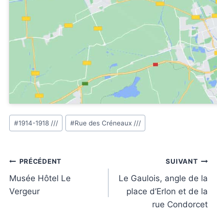
Étiquettes
#
1914-1918 ///
#
Rue des Créneaux ///
de
la
publication :
Navigation
PRÉCÉDENT
SUIVANT
de
Musée Hôtel Le
Le Gaulois, angle de la
Vergeur
place d’Erlon et de la
l’article
rue Condorcet