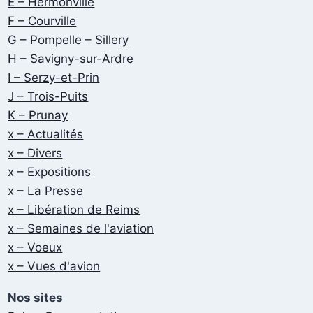
E – Hermonville
F – Courville
G – Pompelle – Sillery
H – Savigny-sur-Ardre
I – Serzy-et-Prin
J – Trois-Puits
K – Prunay
x – Actualités
x – Divers
x – Expositions
x – La Presse
x – Libération de Reims
x – Semaines de l'aviation
x – Voeux
x – Vues d'avion
Nos sites