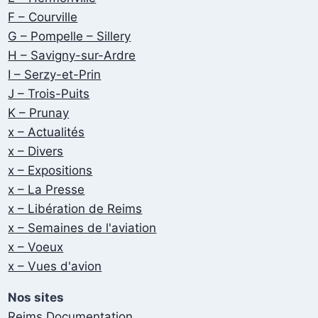
F – Courville
G – Pompelle – Sillery
H – Savigny-sur-Ardre
I – Serzy-et-Prin
J – Trois-Puits
K – Prunay
x – Actualités
x – Divers
x – Expositions
x – La Presse
x – Libération de Reims
x – Semaines de l'aviation
x – Voeux
x – Vues d'avion
Nos sites
Reims Documentation