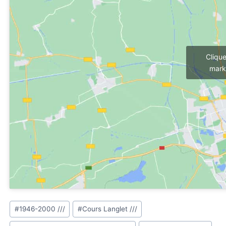
Cliqu
mark
Étiquettes
#
1946-2000 ///
#
Cours Langlet ///
de