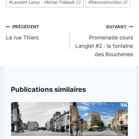
#
Laurent Leroy - Michel Thibault ///
#
Reconstruction ///
la
publication :
Navigation
PRÉCÉDENT
SUIVANT
de
La rue Thiers
Promenade cours
Langlet #2 : la fontaine
l’article
des Boucheries
Publications similaires