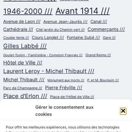
Avant 1914 ///
1946-2000 ///
Avenue de Laon ///
Canal ///
Avenue Jean-Jaurès ///
Cathédrale ///
Commerçants ///
Cité jardin du Chemin vert ///
Cours Langlet ///
Fontaine Subé ///
Gare ///
Coulée Verte ///
Gilles Labbé ///
Goulet-Turpin - Familistère - Comptoir Français ///
Grand Reims ///
Hôtel de Ville ///
Laurent Leroy - Michel Thibault ///
Michel Thibault ///
Monument aux morts ///
P. et M. Bourquin ///
Pierre Fréville ///
Parc de Champagne ///
Place d'Erlon ///
Place de l'Hôtel de Ville ///
Place de la République ///
Place du Cardinal Luçon ///
Gérer le consentement aux
Place du Forum/des Marchés ///
Place Myron Herrick ///
cookies
Reconstruction ///
Place Royale ///
Pour offrir les meilleures expériences, nous utilisons des technologies