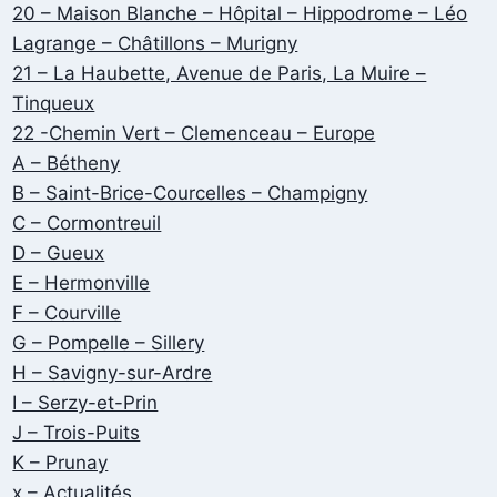
20 – Maison Blanche – Hôpital – Hippodrome – Léo
Lagrange – Châtillons – Murigny
21 – La Haubette, Avenue de Paris, La Muire –
Tinqueux
22 -Chemin Vert – Clemenceau – Europe
A – Bétheny
B – Saint-Brice-Courcelles – Champigny
C – Cormontreuil
D – Gueux
E – Hermonville
F – Courville
G – Pompelle – Sillery
H – Savigny-sur-Ardre
I – Serzy-et-Prin
J – Trois-Puits
K – Prunay
x – Actualités