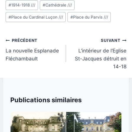
Étiquettes
#
1914-1918 ///
#
Cathédrale ///
de
#
Place du Cardinal Luçon ///
#
Place du Parvis ///
la
publication :
Navigation
PRÉCÉDENT
SUIVANT
de
La nouvelle Esplanade
L’intérieur de l’Eglise
Fléchambault
St-Jacques détruit en
l’article
14-18
Publications similaires