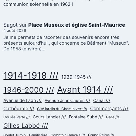
communion solennelle en 1962 !
Sagot
sur
Place Museux et église Saint-Maurice
4 août 2026
Je me permets de raconter des souvenirs encore très
présents aujourd'hui , qui concerne ce Bâtiment "Museux".
De 1958 (environ)…
1914-1918 ///
1939-1945 ///
Avant 1914 ///
1946-2000 ///
Avenue de Laon ///
Canal ///
Avenue Jean-Jaurès ///
Cathédrale ///
Commerçants ///
Cité jardin du Chemin vert ///
Cours Langlet ///
Fontaine Subé ///
Gare ///
Coulée Verte ///
Gilles Labbé ///
Goulet-Turpin - Familistère - Comptoir Français ///
Grand Reims ///