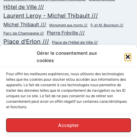
Hôtel de Ville ///
Laurent Leroy - Michel Thibault ///
Michel Thibault ///
Monument aux morts ///
P. et M. Bourquin ///
Pierre Fréville ///
Parc de Champagne ///
Place d'Erlon ///
Place de l'Hôtel de Ville ///
Place de la République ///
Place du Cardinal Luçon ///
Gérer le consentement aux
Place du Forum/des Marchés ///
Place Myron Herrick ///
cookies
Reconstruction ///
Place Royale ///
Pour offrir les meilleures expériences, nous utilisons des technologies
Rue Chanzy ///
telles que les cookies pour stocker et/ou accéder aux informations des
Rue Buirette ///
Rue Carnot ///
Rue Colbert ///
appareils. Le fait de consentir à ces technologies nous permettra de
Rue Cérès ///
Rue de Talleyrand ///
Rue de l'Etape ///
Rue de Mars ///
traiter des données telles que le comportement de navigation ou les ID
Rue de Vesle ///
Tramway ///
Rue Thiers ///
uniques sur ce site. Le fait de ne pas consentir ou de retirer son
Succursalisme ///
consentement peut avoir un effet négatif sur certaines caractéristiques
École ///
et fonctions.
Accepter