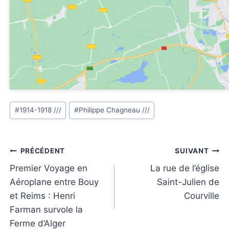
Étiquettes
#
1914-1918 ///
#
Philippe Chagneau ///
de
la
publication :
Navigation
PRÉCÉDENT
SUIVANT
de
Premier Voyage en
La rue de l’église
Aéroplane entre Bouy
Saint-Julien de
l’article
et Reims : Henri
Courville
Farman survole la
Ferme d’Alger