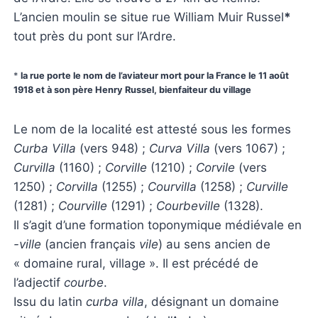
L’ancien moulin se situe rue William Muir Russel
*
tout près du pont sur l’Ardre.
*
la rue porte le nom de l’aviateur mort pour la France le 11 août
1918 et à son père Henry Russel, bienfaiteur du village
Le nom de la localité est attesté sous les formes
Curba Villa
(vers 948) ;
Curva Villa
(vers 1067) ;
Curvilla
(1160) ;
Corville
(1210) ;
Corvile
(vers
1250) ;
Corvilla
(1255) ;
Courvilla
(1258) ;
Curville
(1281) ;
Courville
(1291) ;
Courbeville
(1328).
Il s’agit d’une formation toponymique médiévale en
-ville
(ancien français
vile
) au sens ancien de
« domaine rural, village ». Il est précédé de
l’adjectif
courbe
.
Issu du latin
curba villa
, désignant un domaine