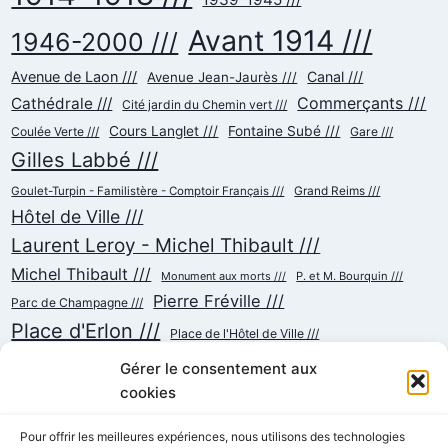
Avant 1914 ///
1946-2000 ///
Avenue de Laon ///
Canal ///
Avenue Jean-Jaurès ///
Commerçants ///
Cathédrale ///
Cité jardin du Chemin vert ///
Cours Langlet ///
Fontaine Subé ///
Coulée Verte ///
Gare ///
Gilles Labbé ///
Goulet-Turpin - Familistère - Comptoir Français ///
Grand Reims ///
Hôtel de Ville ///
Laurent Leroy - Michel Thibault ///
Michel Thibault ///
Monument aux morts ///
P. et M. Bourquin ///
Pierre Fréville ///
Parc de Champagne ///
Place d'Erlon ///
Place de l'Hôtel de Ville ///
Place de la République ///
Place du Cardinal Luçon ///
Gérer le consentement aux
Place du Forum/des Marchés ///
Place Myron Herrick ///
cookies
Reconstruction ///
Place Royale ///
Pour offrir les meilleures expériences, nous utilisons des technologies