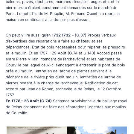
balcons, pavés, doublures, marches d’escalier, auges etc. et la
pierre brute étaient constamment demandés sur le marché de
Paris. Le petit fils de M. Pouplin, M. Fernand Quentin a repris la
maison en continuant à lui donner plus d’essor.
On peut y lire aussi qu’en
1732 1732
– (G.87) Procès verbaux
d’expertises des réparations à faire au château et ses
dépendances. Etat de bois nécessaires pour réparer les pressoirs
et le moulin. Et en 1757 – 29 Août (G.74 et G.143) Accord passé
entre Pierre Villain intendant de l’archevêché et les habitants de
Courville par lequel ceux-ci s’engagent à entretenir le pont de bois
près du moulin, l’entretien de l’arche de pierres servant à la
décharge de la rivière près dudit moulin, l’entretien de l’arche de
pierres restant à la charge de l’archevêque. Ratification de cet
accord par Jean de Rohan, archevêque de Reims, le 12 Octobre
1757.
En 1778 – 26 Août (G.74)
Sentence provisionnelle du bailliage royal
de Reims ordonnant de faire des réparations urgentes aux moulins
de Courville.