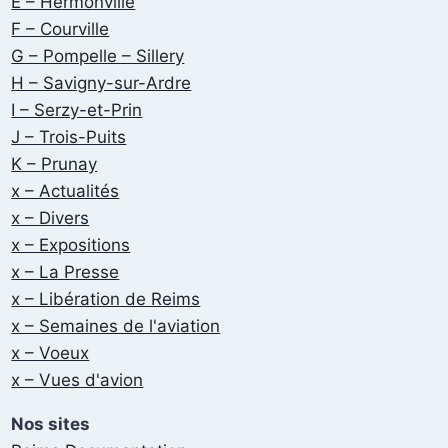
E – Hermonville
F – Courville
G – Pompelle – Sillery
H – Savigny-sur-Ardre
I – Serzy-et-Prin
J – Trois-Puits
K – Prunay
x – Actualités
x – Divers
x – Expositions
x – La Presse
x – Libération de Reims
x – Semaines de l'aviation
x – Voeux
x – Vues d'avion
Nos sites