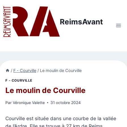
Aller
au
contenu
ReimsAvant
/
F - Courville
/
Le moulin de Courville
F - COURVILLE
Le moulin de Courville
Par
Véronique Valette
31 octobre 2024
Courville est située dans une courbe de la vallée
de l’Ardre. Elle se trouve à 27 km de Reims.