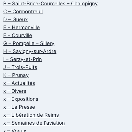
B – Saint-Brice-Courcelles – Champigny
C – Cormontreuil
D – Gueux
E – Hermonville
F – Courville
G – Pompelle – Sillery
H – Savigny-sur-Ardre
I – Serzy-et-Prin
J – Trois-Puits
K – Prunay
x – Actualités
x – Divers
x – Expositions
x – La Presse
x – Libération de Reims
x – Semaines de l'aviation
x – Voeux