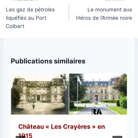
de
Les gaz de pétroles
Le monument aux
liquéfiés au Port
Héros de l’Armée noire
l’article
Colbert
Publications similaires
Château « Les Crayères » en
1915