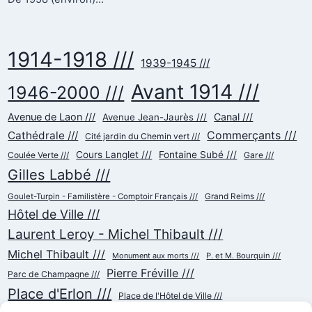
1914-1918 ///
1939-1945 ///
Avant 1914 ///
1946-2000 ///
Avenue de Laon ///
Canal ///
Avenue Jean-Jaurès ///
Commerçants ///
Cathédrale ///
Cité jardin du Chemin vert ///
Cours Langlet ///
Fontaine Subé ///
Coulée Verte ///
Gare ///
Gilles Labbé ///
Goulet-Turpin - Familistère - Comptoir Français ///
Grand Reims ///
Hôtel de Ville ///
Laurent Leroy - Michel Thibault ///
Michel Thibault ///
Monument aux morts ///
P. et M. Bourquin ///
Pierre Fréville ///
Parc de Champagne ///
Place d'Erlon ///
Place de l'Hôtel de Ville ///