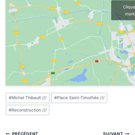
Cliqu
mark
Étiquettes
#
Michel Thibault ///
#
Place Saint-Timothée ///
de
#
Reconstruction ///
la
publication :
Navigation
PRÉCÉDENT
SUIVANT