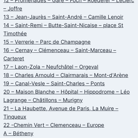
12 – Promenades – Gare – Foch – Roederer – Leclerc
– Joffre
13 – Jean-Jaurès – Saint-André – Camille Lenoir
14 – Saint-Remi – Butte-Saint-Nicaise – place St
Timothée
15 – Verrerie – Parc de Champagne
16 – Cernay – Clémenceau – Saint-Marceau –
Carteret
17 – Laon-Zola – Neufchâtel – Orgeval
18 – Charles Arnould – Clairmarais – Mont-d'Arène
19 – Canal-Vesle – Saint-Charles – Ponts
20 – Maison Blanche – Hôpital – Hippodrome – Léo
Lagrange – Châtillons – Murigny
21 – La Haubette, Avenue de Paris, La Muire –
Tinqueux
22 -Chemin Vert – Clemenceau – Europe
A – Bétheny