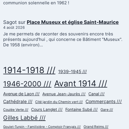
communion solennelle en 1962 !
Sagot
sur
Place Museux et église Saint-Maurice
4 août 2026
Je me permets de raconter des souvenirs encore très
présents aujourd'hui , qui concerne ce Bâtiment "Museux".
De 1958 (environ)…
1914-1918 ///
1939-1945 ///
Avant 1914 ///
1946-2000 ///
Avenue de Laon ///
Canal ///
Avenue Jean-Jaurès ///
Cathédrale ///
Commerçants ///
Cité jardin du Chemin vert ///
Cours Langlet ///
Fontaine Subé ///
Gare ///
Coulée Verte ///
Gilles Labbé ///
Goulet-Turpin - Familistère - Comptoir Français ///
Grand Reims ///