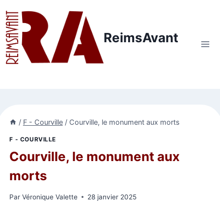
Aller
au
contenu
ReimsAvant
/
F - Courville
/
Courville, le monument aux morts
F - COURVILLE
Courville, le monument aux
morts
Par
Véronique Valette
28 janvier 2025