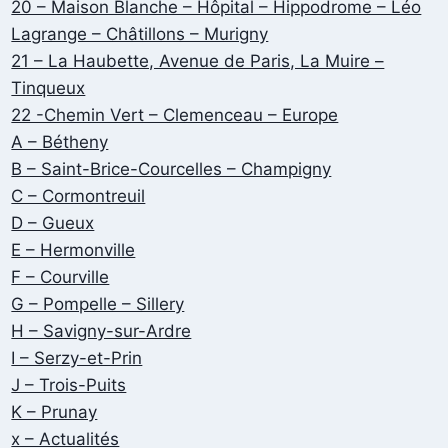
20 – Maison Blanche – Hôpital – Hippodrome – Léo
Lagrange – Châtillons – Murigny
21 – La Haubette, Avenue de Paris, La Muire –
Tinqueux
22 -Chemin Vert – Clemenceau – Europe
A – Bétheny
B – Saint-Brice-Courcelles – Champigny
C – Cormontreuil
D – Gueux
E – Hermonville
F – Courville
G – Pompelle – Sillery
H – Savigny-sur-Ardre
I – Serzy-et-Prin
J – Trois-Puits
K – Prunay
x – Actualités