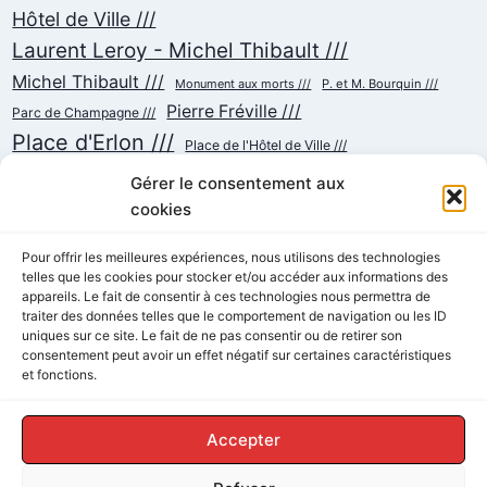
Hôtel de Ville ///
Laurent Leroy - Michel Thibault ///
Michel Thibault ///
Monument aux morts ///
P. et M. Bourquin ///
Pierre Fréville ///
Parc de Champagne ///
Place d'Erlon ///
Place de l'Hôtel de Ville ///
Place de la République ///
Place du Cardinal Luçon ///
Gérer le consentement aux
Place du Forum/des Marchés ///
Place Myron Herrick ///
cookies
Reconstruction ///
Place Royale ///
Pour offrir les meilleures expériences, nous utilisons des technologies
telles que les cookies pour stocker et/ou accéder aux informations des
Rue Chanzy ///
Rue Buirette ///
Rue Carnot ///
Rue Colbert ///
appareils. Le fait de consentir à ces technologies nous permettra de
Rue Cérès ///
Rue de Talleyrand ///
Rue de l'Etape ///
Rue de Mars ///
traiter des données telles que le comportement de navigation ou les ID
Rue de Vesle ///
Tramway ///
uniques sur ce site. Le fait de ne pas consentir ou de retirer son
Rue Thiers ///
Succursalisme ///
consentement peut avoir un effet négatif sur certaines caractéristiques
École ///
et fonctions.
Accepter