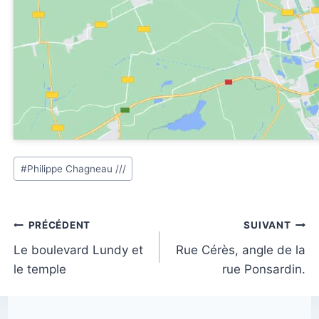
Étiquettes
#
Philippe Chagneau ///
de
la
publication :
Navigation
PRÉCÉDENT
SUIVANT
de
Le boulevard Lundy et
Rue Cérès, angle de la
le temple
rue Ponsardin.
l’article