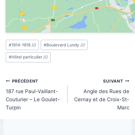
Étiquettes
#
1914-1918 ///
#
Boulevard Lundy ///
de
#
Hôtel particulier ///
la
publication :
Navigation
PRÉCÉDENT
SUIVANT
de
187 rue Paul-Vaillant-
Angle des Rues de
Couturier – Le Goulet-
Cernay et de Croix-St-
l’article
Turpin
Marc