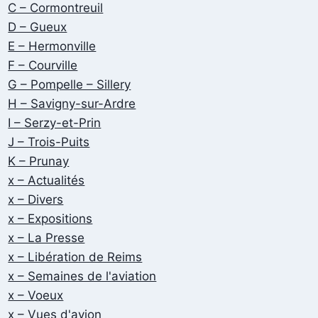
C – Cormontreuil
D – Gueux
E – Hermonville
F – Courville
G – Pompelle – Sillery
H – Savigny-sur-Ardre
I – Serzy-et-Prin
J – Trois-Puits
K – Prunay
x – Actualités
x – Divers
x – Expositions
x – La Presse
x – Libération de Reims
x – Semaines de l'aviation
x – Voeux
x – Vues d'avion