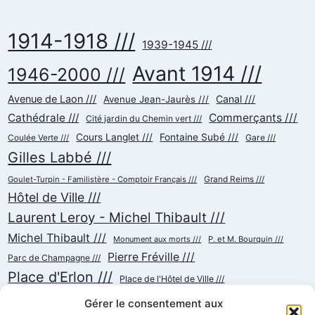
1914-1918 ///
1939-1945 ///
Avant 1914 ///
1946-2000 ///
Avenue de Laon ///
Canal ///
Avenue Jean-Jaurès ///
Cathédrale ///
Commerçants ///
Cité jardin du Chemin vert ///
Cours Langlet ///
Fontaine Subé ///
Gare ///
Coulée Verte ///
Gilles Labbé ///
Goulet-Turpin - Familistère - Comptoir Français ///
Grand Reims ///
Hôtel de Ville ///
Laurent Leroy - Michel Thibault ///
Michel Thibault ///
Monument aux morts ///
P. et M. Bourquin ///
Pierre Fréville ///
Parc de Champagne ///
Place d'Erlon ///
Place de l'Hôtel de Ville ///
Place de la République ///
Place du Cardinal Luçon ///
Gérer le consentement aux