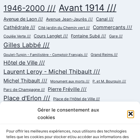
Avant 1914 ///
1946-2000 ///
Avenue de Laon ///
Canal ///
Avenue Jean-Jaurès ///
Cathédrale ///
Commerçants ///
Cité jardin du Chemin vert ///
Cours Langlet ///
Fontaine Subé ///
Gare ///
Coulée Verte ///
Gilles Labbé ///
Goulet-Turpin - Familistère - Comptoir Français ///
Grand Reims ///
Hôtel de Ville ///
Laurent Leroy - Michel Thibault ///
Michel Thibault ///
Monument aux morts ///
P. et M. Bourquin ///
Pierre Fréville ///
Parc de Champagne ///
Place d'Erlon ///
Place de l'Hôtel de Ville ///
Place de la République ///
Place du Cardinal Luçon ///
Gérer le consentement aux
Place du Forum/des Marchés ///
Place Myron Herrick ///
cookies
Reconstruction ///
Place Royale ///
Pour offrir les meilleures expériences, nous utilisons des technologies
telles que les cookies pour stocker et/ou accéder aux informations des
Rue Chanzy ///
Rue Buirette ///
Rue Carnot ///
Rue Colbert ///