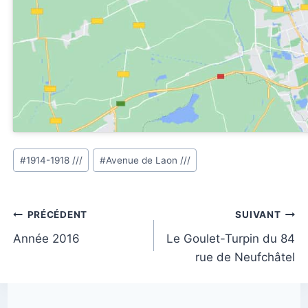
Étiquettes
#
1914-1918 ///
#
Avenue de Laon ///
de
la
publication :
Navigation
PRÉCÉDENT
SUIVANT
de
Année 2016
Le Goulet-Turpin du 84
rue de Neufchâtel
l’article