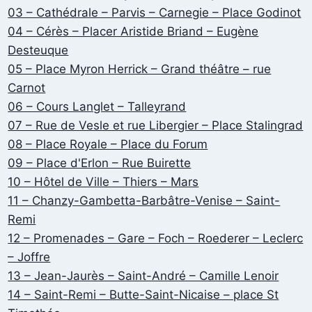
03 – Cathédrale – Parvis – Carnegie – Place Godinot
04 – Cérès – Placer Aristide Briand – Eugène
Desteuque
05 – Place Myron Herrick – Grand théâtre – rue
Carnot
06 – Cours Langlet – Talleyrand
07 – Rue de Vesle et rue Libergier – Place Stalingrad
08 – Place Royale – Place du Forum
09 – Place d'Erlon – Rue Buirette
10 – Hôtel de Ville – Thiers – Mars
11 – Chanzy-Gambetta-Barbâtre-Venise – Saint-
Remi
12 – Promenades – Gare – Foch – Roederer – Leclerc
– Joffre
13 – Jean-Jaurès – Saint-André – Camille Lenoir
14 – Saint-Remi – Butte-Saint-Nicaise – place St