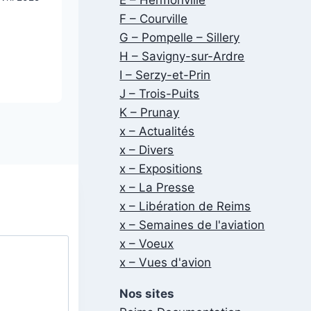
Par
Véronique Valette
Publié le
9 avril 2024
20 mars 2025
F – Courville
G – Pompelle – Sillery
H – Savigny-sur-Ardre
I – Serzy-et-Prin
J – Trois-Puits
K – Prunay
x – Actualités
x – Divers
x – Expositions
x – La Presse
x – Libération de Reims
x – Semaines de l'aviation
x – Voeux
x – Vues d'avion
Nos sites