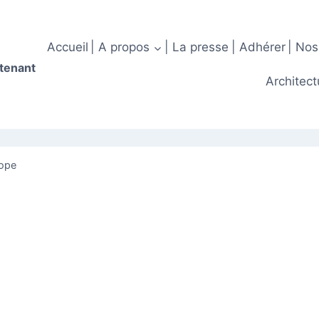
Accueil
| A propos
| La presse
| Adhérer
| Nos
ntenant
Architect
rope