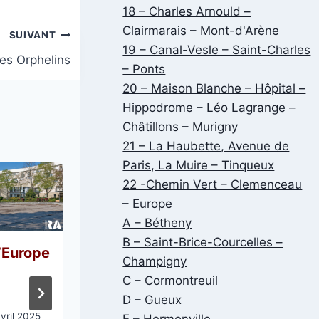
18 – Charles Arnould –
Clairmarais – Mont-d'Arène
SUIVANT
19 – Canal-Vesle – Saint-Charles
es Orphelins
– Ponts
20 – Maison Blanche – Hôpital –
Hippodrome – Léo Lagrange –
Châtillons – Murigny
21 – La Haubette, Avenue de
Paris, La Muire – Tinqueux
22 -Chemin Vert – Clemenceau
– Europe
A – Bétheny
B – Saint-Brice-Courcelles –
l’Europe
Champigny
Avenue de la Somme, Cité
C – Cormontreuil
du Chemin Vert
D – Gueux
vril 2025
E – Hermonville