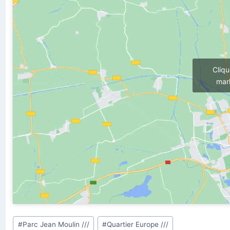
Cliq
mark
Étiquettes
#
Parc Jean Moulin ///
#
Quartier Europe ///