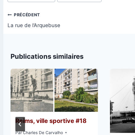
de
la
Navigation
PRÉCÉDENT
publication :
de
La rue de l’Arquebuse
l’article
Publications similaires
Reims, ville sportive #18
Par
Charles De Carvalho