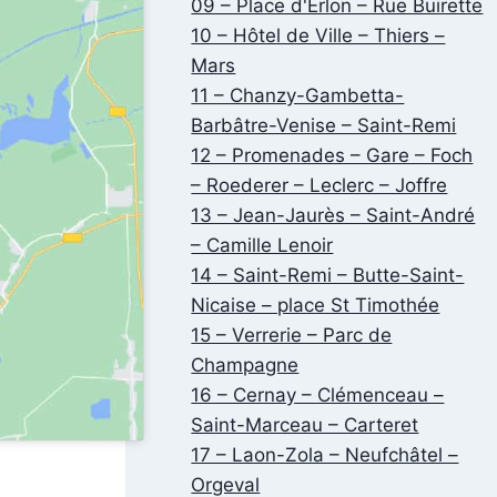
09 – Place d'Erlon – Rue Buirette
10 – Hôtel de Ville – Thiers –
Mars
11 – Chanzy-Gambetta-
Barbâtre-Venise – Saint-Remi
12 – Promenades – Gare – Foch
– Roederer – Leclerc – Joffre
13 – Jean-Jaurès – Saint-André
– Camille Lenoir
14 – Saint-Remi – Butte-Saint-
Nicaise – place St Timothée
15 – Verrerie – Parc de
Champagne
16 – Cernay – Clémenceau –
Saint-Marceau – Carteret
17 – Laon-Zola – Neufchâtel –
Orgeval