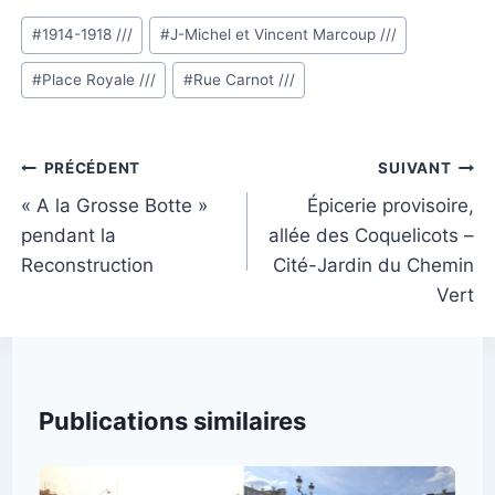
Étiquettes
#
1914-1918 ///
#
J-Michel et Vincent Marcoup ///
de
#
Place Royale ///
#
Rue Carnot ///
la
publication :
Navigation
PRÉCÉDENT
SUIVANT
de
« A la Grosse Botte »
Épicerie provisoire,
pendant la
allée des Coquelicots –
l’article
Reconstruction
Cité-Jardin du Chemin
Vert
Publications similaires