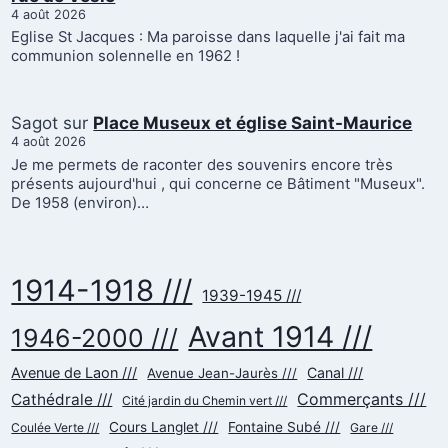
4 août 2026
Eglise St Jacques : Ma paroisse dans laquelle j'ai fait ma
communion solennelle en 1962 !
Sagot
sur
Place Museux et église Saint-Maurice
4 août 2026
Je me permets de raconter des souvenirs encore très
présents aujourd'hui , qui concerne ce Bâtiment "Museux".
De 1958 (environ)…
1914-1918 ///
1939-1945 ///
Avant 1914 ///
1946-2000 ///
Avenue de Laon ///
Canal ///
Avenue Jean-Jaurès ///
Commerçants ///
Cathédrale ///
Cité jardin du Chemin vert ///
Cours Langlet ///
Fontaine Subé ///
Coulée Verte ///
Gare ///