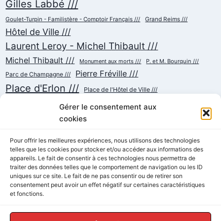
Gilles Labbé ///
Goulet-Turpin - Familistère - Comptoir Français ///
Grand Reims ///
Hôtel de Ville ///
Laurent Leroy - Michel Thibault ///
Michel Thibault ///
Monument aux morts ///
P. et M. Bourquin ///
Pierre Fréville ///
Parc de Champagne ///
Place d'Erlon ///
Place de l'Hôtel de Ville ///
Place de la République ///
Place du Cardinal Luçon ///
Gérer le consentement aux
Place du Forum/des Marchés ///
Place Myron Herrick ///
cookies
Reconstruction ///
Place Royale ///
Pour offrir les meilleures expériences, nous utilisons des technologies
Rue Chanzy ///
telles que les cookies pour stocker et/ou accéder aux informations des
Rue Buirette ///
Rue Carnot ///
Rue Colbert ///
appareils. Le fait de consentir à ces technologies nous permettra de
Rue Cérès ///
Rue de Talleyrand ///
Rue de l'Etape ///
Rue de Mars ///
traiter des données telles que le comportement de navigation ou les ID
Rue de Vesle ///
Tramway ///
Rue Thiers ///
Succursalisme ///
uniques sur ce site. Le fait de ne pas consentir ou de retirer son
consentement peut avoir un effet négatif sur certaines caractéristiques
École ///
et fonctions.