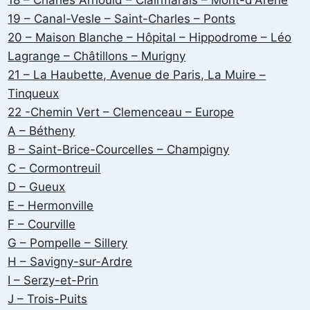
19 – Canal-Vesle – Saint-Charles – Ponts
20 – Maison Blanche – Hôpital – Hippodrome – Léo
Lagrange – Châtillons – Murigny
21 – La Haubette, Avenue de Paris, La Muire –
Tinqueux
22 -Chemin Vert – Clemenceau – Europe
A – Bétheny
B – Saint-Brice-Courcelles – Champigny
C – Cormontreuil
D – Gueux
E – Hermonville
F – Courville
G – Pompelle – Sillery
H – Savigny-sur-Ardre
I – Serzy-et-Prin
J – Trois-Puits