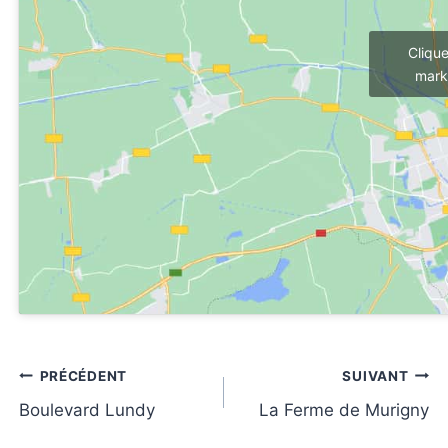
Cliqu
mark
Navigation
PRÉCÉDENT
SUIVANT
de
Boulevard Lundy
La Ferme de Murigny
l’article