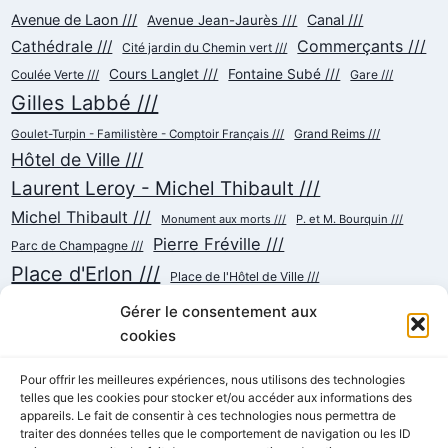
Avenue de Laon ///
Canal ///
Avenue Jean-Jaurès ///
Commerçants ///
Cathédrale ///
Cité jardin du Chemin vert ///
Cours Langlet ///
Fontaine Subé ///
Coulée Verte ///
Gare ///
Gilles Labbé ///
Goulet-Turpin - Familistère - Comptoir Français ///
Grand Reims ///
Hôtel de Ville ///
Laurent Leroy - Michel Thibault ///
Michel Thibault ///
Monument aux morts ///
P. et M. Bourquin ///
Pierre Fréville ///
Parc de Champagne ///
Place d'Erlon ///
Place de l'Hôtel de Ville ///
Place de la République ///
Place du Cardinal Luçon ///
Gérer le consentement aux
Place du Forum/des Marchés ///
Place Myron Herrick ///
cookies
Reconstruction ///
Place Royale ///
Pour offrir les meilleures expériences, nous utilisons des technologies
telles que les cookies pour stocker et/ou accéder aux informations des
Rue Chanzy ///
Rue Buirette ///
Rue Carnot ///
Rue Colbert ///
appareils. Le fait de consentir à ces technologies nous permettra de
Rue Cérès ///
Rue de Talleyrand ///
Rue de l'Etape ///
Rue de Mars ///
traiter des données telles que le comportement de navigation ou les ID