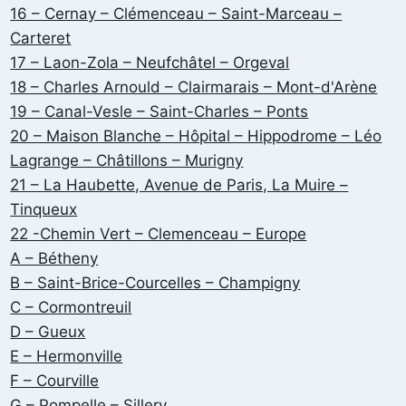
16 – Cernay – Clémenceau – Saint-Marceau –
Carteret
17 – Laon-Zola – Neufchâtel – Orgeval
18 – Charles Arnould – Clairmarais – Mont-d'Arène
19 – Canal-Vesle – Saint-Charles – Ponts
20 – Maison Blanche – Hôpital – Hippodrome – Léo
Lagrange – Châtillons – Murigny
21 – La Haubette, Avenue de Paris, La Muire –
Tinqueux
22 -Chemin Vert – Clemenceau – Europe
A – Bétheny
B – Saint-Brice-Courcelles – Champigny
C – Cormontreuil
D – Gueux
E – Hermonville
F – Courville
G – Pompelle – Sillery