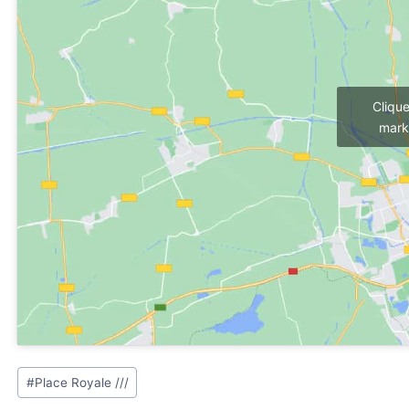
Cliqu
mark
Étiquettes
#
Place Royale ///
de