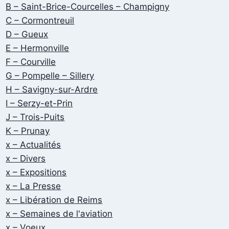
B – Saint-Brice-Courcelles – Champigny
C – Cormontreuil
D – Gueux
E – Hermonville
F – Courville
G – Pompelle – Sillery
H – Savigny-sur-Ardre
I – Serzy-et-Prin
J – Trois-Puits
K – Prunay
x – Actualités
x – Divers
x – Expositions
x – La Presse
x – Libération de Reims
x – Semaines de l'aviation
x – Voeux