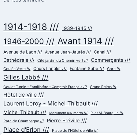
De 1958 (environ)…
1914-1918 ///
1939-1945 ///
Avant 1914 ///
1946-2000 ///
Avenue de Laon ///
Canal ///
Avenue Jean-Jaurès ///
Commerçants ///
Cathédrale ///
Cité jardin du Chemin vert ///
Cours Langlet ///
Fontaine Subé ///
Coulée Verte ///
Gare ///
Gilles Labbé ///
Goulet-Turpin - Familistère - Comptoir Français ///
Grand Reims ///
Hôtel de Ville ///
Laurent Leroy - Michel Thibault ///
Michel Thibault ///
Monument aux morts ///
P. et M. Bourquin ///
Pierre Fréville ///
Parc de Champagne ///
Place d'Erlon ///
Place de l'Hôtel de Ville ///