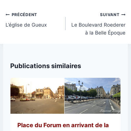
la
publication :
Navigation
PRÉCÉDENT
SUIVANT
de
L’église de Gueux
Le Boulevard Roederer
à la Belle Époque
l’article
Publications similaires
Place du Forum en arrivant de la