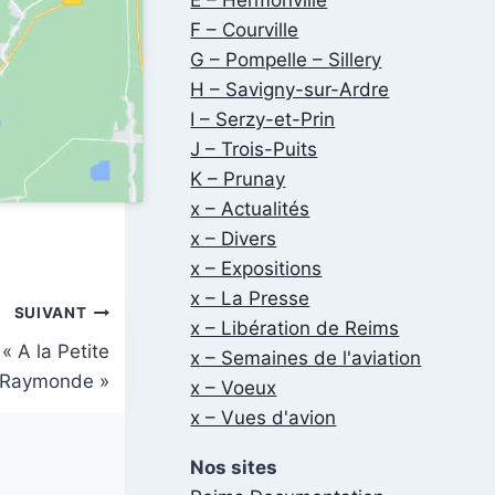
F – Courville
G – Pompelle – Sillery
H – Savigny-sur-Ardre
I – Serzy-et-Prin
J – Trois-Puits
K – Prunay
x – Actualités
x – Divers
x – Expositions
x – La Presse
SUIVANT
x – Libération de Reims
 A la Petite
x – Semaines de l'aviation
Raymonde »
x – Voeux
x – Vues d'avion
Nos sites