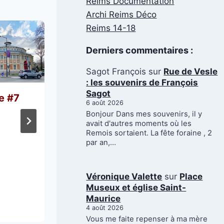
Reims Documentation
Archi Reims Déco
Reims 14-18
Derniers commentaires :
Sagot François
sur
Rue de Vesle
: les souvenirs de François
Rue du Docteur Pozzi
Sagot
ve #7
6 août 2026
Par
Véronique Valette
Publié le
4 décembre 2025
Bonjour Dans mes souvenirs, il y
avait d'autres moments où les
5 décembre 2025
Remois sortaient. La fête foraine , 2
par an,…
Véronique Valette
sur
Place
Museux et église Saint-
Maurice
4 août 2026
Vous me faite repenser à ma mère