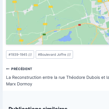
Étiquettes
#
1939-1945 ///
#
Boulevard Joffre ///
de
la
Navigation
PRÉCÉDENT
publication :
de
La Reconstruction entre la rue Théodore Dubois et l
Marx Dormoy
l’article