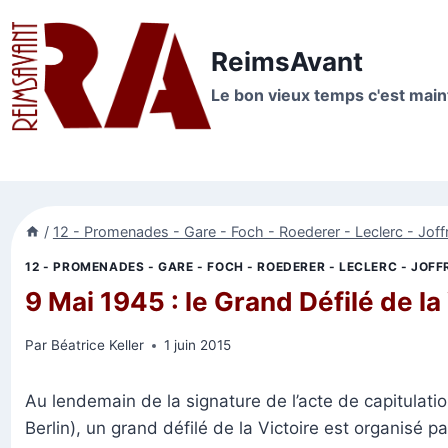
Aller
au
ReimsAvant
contenu
Le bon vieux temps c'est mai
/
12 - Promenades - Gare - Foch - Roederer - Leclerc - Joff
12 - PROMENADES - GARE - FOCH - ROEDERER - LECLERC - JOFF
9 Mai 1945 : le Grand Défilé de la
Par
Béatrice Keller
1 juin 2015
Au lendemain de la signature de l’acte de capitulatio
Berlin), un grand défilé de la Victoire est organisé p