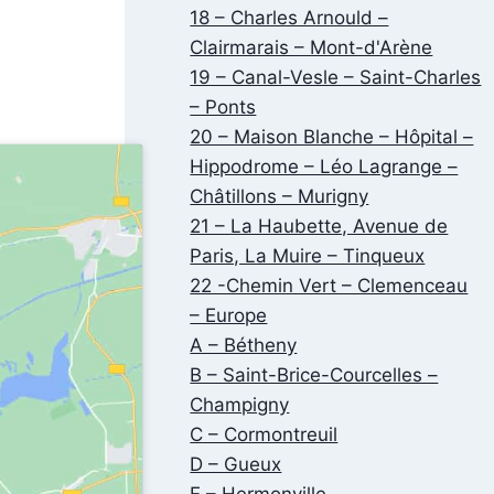
18 – Charles Arnould –
Clairmarais – Mont-d'Arène
19 – Canal-Vesle – Saint-Charles
– Ponts
20 – Maison Blanche – Hôpital –
Hippodrome – Léo Lagrange –
Châtillons – Murigny
21 – La Haubette, Avenue de
Paris, La Muire – Tinqueux
22 -Chemin Vert – Clemenceau
– Europe
A – Bétheny
B – Saint-Brice-Courcelles –
Champigny
C – Cormontreuil
D – Gueux
E – Hermonville