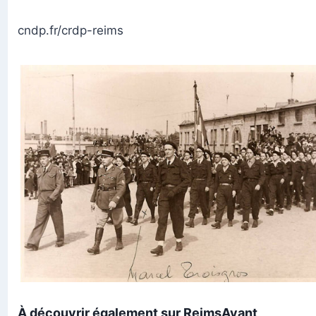
cndp.fr/crdp-reims
À découvrir également sur ReimsAvant