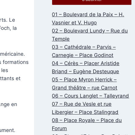
01 – Boulevard de la Paix – H.
rts. Le
Vasnier et V. Hugo
Foch, la
02 – Boulevard Lundy – Rue du
Temple
03 – Cathédrale – Parvis –
américaine.
Carnegie – Place Godinot
s formations
04 – Cérès – Placer Aristide
 les
Briand – Eugène Desteuque
ttants et
05 – Place Myron Herrick –
Grand théâtre – rue Carnot
06 – Cours Langlet – Talleyrand
07 – Rue de Vesle et rue
Ange en
Libergier – Place Stalingrad
08 – Place Royale – Place du
Forum
cument.