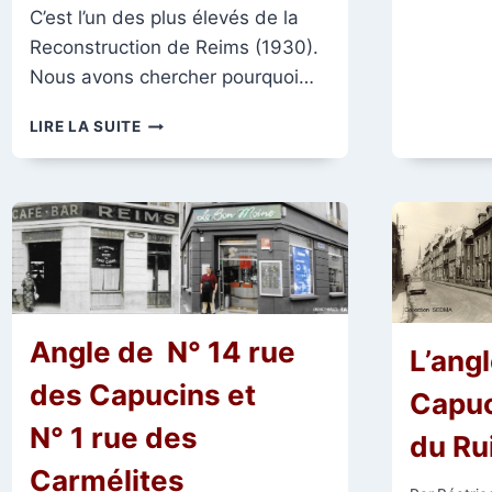
C’est l’un des plus élevés de la
Reconstruction de Reims (1930).
Nous avons chercher pourquoi…
L’IMMEUBLE
LIRE LA SUITE
KODAK,
À
L’ANGLE
DE
LA
RUE
DE
VESLE
ET
Angle de N° 14 rue
DE
L’angl
LA
des Capucins et
Capuc
RUE
DES
N° 1 rue des
du Ru
CAPUCINS
Carmélites