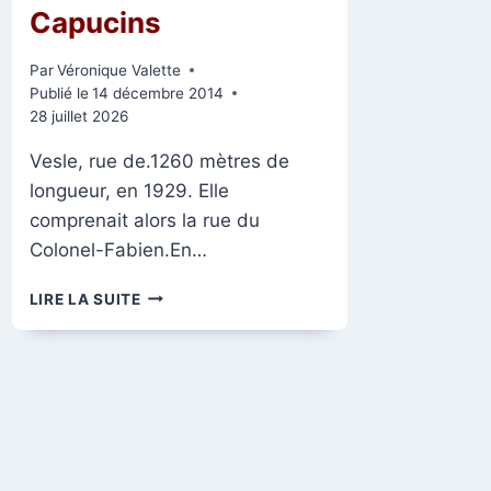
Capucins
Par
Véronique Valette
Publié le
14 décembre 2014
28 juillet 2026
Vesle, rue de.1260 mètres de
longueur, en 1929. Elle
comprenait alors la rue du
Colonel-Fabien.En…
ANGLE
LIRE LA SUITE
DE
LA
RUE
DE
VESLE
ET
DES
CAPUCINS