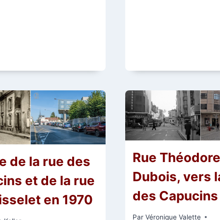
L’ÉPÉE
DES
CAPUCINS
Rue Théodor
e de la rue des
Dubois, vers l
ins et de la rue
des Capucins
isselet en 1970
Par
Véronique Valette