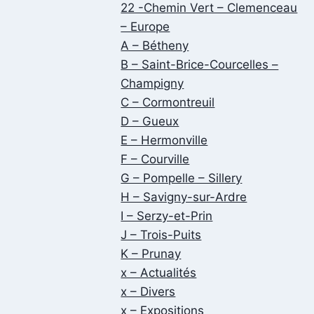
22 -Chemin Vert – Clemenceau
– Europe
A – Bétheny
B – Saint-Brice-Courcelles –
Champigny
C – Cormontreuil
D – Gueux
E – Hermonville
F – Courville
G – Pompelle – Sillery
H – Savigny-sur-Ardre
I – Serzy-et-Prin
J – Trois-Puits
K – Prunay
x – Actualités
x – Divers
x – Expositions