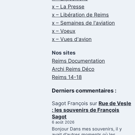
x – La Presse
x – Libération de Reims
x – Semaines de l'aviation
x – Voeux
x – Vues d'avion
Nos sites
Reims Documentation
Archi Reims Déco
Reims 14-18
Derniers commentaires :
Sagot François
sur
Rue de Vesle
: les souvenirs de François
Sagot
6 août 2026
Bonjour Dans mes souvenirs, il y
avait d'autres moments où les