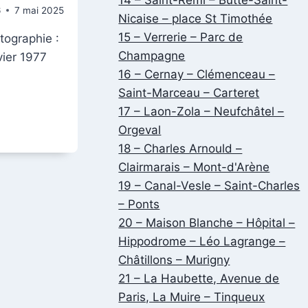
6
7 mai 2025
Nicaise – place St Timothée
15 – Verrerie – Parc de
otographie :
Champagne
vier 1977
16 – Cernay – Clémenceau –
Saint-Marceau – Carteret
17 – Laon-Zola – Neufchâtel –
E
Orgeval
18 – Charles Arnould –
Clairmarais – Mont-d'Arène
19 – Canal-Vesle – Saint-Charles
– Ponts
S
20 – Maison Blanche – Hôpital –
Hippodrome – Léo Lagrange –
Châtillons – Murigny
21 – La Haubette, Avenue de
Paris, La Muire – Tinqueux