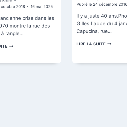
 Keller
Publié le
24 décembre 201
 octobre 2018
16 mai 2025
Il y a juste 40 ans.Ph
ancienne prise dans les
Gilles Labbe du 4 jan
970 montre la rue des
Capucins, rue…
à l’angle…
RUE
LIRE LA SUITE
L’ANGLE
UITE
THÉODOR
DE
DUBOIS,
LA
VERS
RUE
LA
DES
RUE
CAPUCINS
DES
ET
CAPUCIN
DE
LA
RUE
DU
RUISSELET
EN
1970