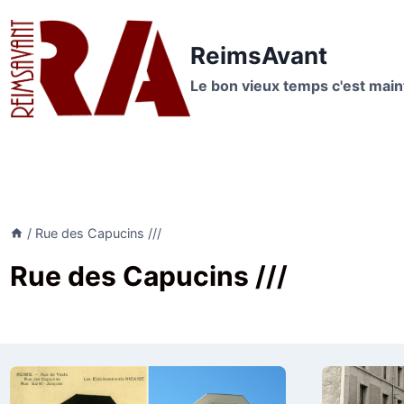
Aller
au
ReimsAvant
contenu
Le bon vieux temps c'est mai
/
Rue des Capucins ///
Rue des Capucins ///