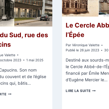
Le Cercle Ab
l’Épée
 du Sud, rue des
ins
Par
Véronique Valette
Publié le
26 juin 2023
30 
ue Valette
Destiné aux sourds-m
 octobre 2023
1 mai 2025
le Cercle Abbé-de-l’É
Capucins. Son nom
financé par Émile Merci
du couvent et de l’église
d’Eugène Mercier le…
cins qui, bâtis…
LE
LIRE LA SUITE
HÔTEL
UITE
CERCLE
DU
ABBÉ
SUD,
DE
RUE