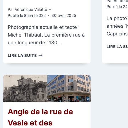
Par
Béatrice
Publié le
24
Par
Véronique Valette
Publié le
8 avril 2022
30 avril 2025
La photo 
années 1
Photographie actuelle et texte :
Capucins 
Michel Thibault La première rue à
une longueur de 1130…
LIRE LA S
ANGLE
LIRE LA SUITE
DE
N°
14
RUE
DES
CAPUCINS
ET
N°
1
Angle de la rue de
RUE
DES
Vesle et des
CARMÉLITES