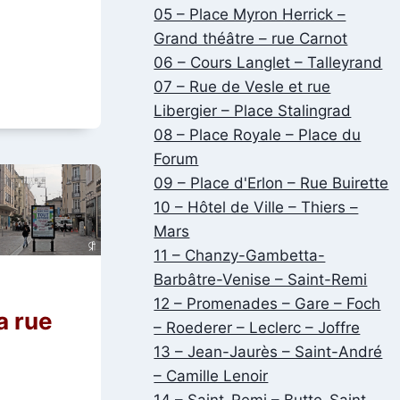
05 – Place Myron Herrick –
Grand théâtre – rue Carnot
06 – Cours Langlet – Talleyrand
07 – Rue de Vesle et rue
Libergier – Place Stalingrad
08 – Place Royale – Place du
Forum
09 – Place d'Erlon – Rue Buirette
10 – Hôtel de Ville – Thiers –
Mars
11 – Chanzy-Gambetta-
Barbâtre-Venise – Saint-Remi
e
12 – Promenades – Gare – Foch
a rue
– Roederer – Leclerc – Joffre
13 – Jean-Jaurès – Saint-André
– Camille Lenoir
14 – Saint-Remi – Butte-Saint-