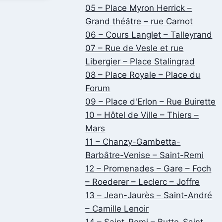
05 – Place Myron Herrick –
Grand théâtre – rue Carnot
06 – Cours Langlet – Talleyrand
07 – Rue de Vesle et rue
Libergier – Place Stalingrad
08 – Place Royale – Place du
Forum
09 – Place d'Erlon – Rue Buirette
10 – Hôtel de Ville – Thiers –
Mars
11 – Chanzy-Gambetta-
Barbâtre-Venise – Saint-Remi
12 – Promenades – Gare – Foch
– Roederer – Leclerc – Joffre
13 – Jean-Jaurès – Saint-André
– Camille Lenoir
14 – Saint-Remi – Butte-Saint-