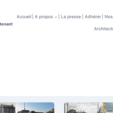
Accueil
| A propos
| La presse
| Adhérer
| Nos
ntenant
Architect