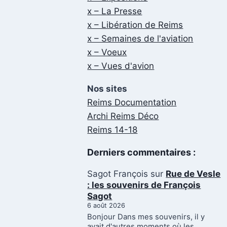
x – La Presse
x – Libération de Reims
x – Semaines de l'aviation
x – Voeux
x – Vues d'avion
Nos sites
Reims Documentation
Archi Reims Déco
Reims 14-18
Derniers commentaires :
Sagot François
sur
Rue de Vesle
: les souvenirs de François
Sagot
6 août 2026
Bonjour Dans mes souvenirs, il y
avait d'autres moments où les