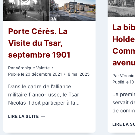
La bi
Porte Cérès. La
Holde
Visite du Tsar,
Commi
septembre 1901
avenu
Par
Véronique Valette
Publié le
20 décembre 2021
8 mai 2025
Par
Véroniq
Publié le
10
Dans le cadre de l’alliance
Le premie
militaire franco-russe, le Tsar
servait d
Nicolas II doit participer à la…
de commis
PORTE
LIRE LA SUITE
CÉRÈS.
LIRE LA S
LA
VISITE