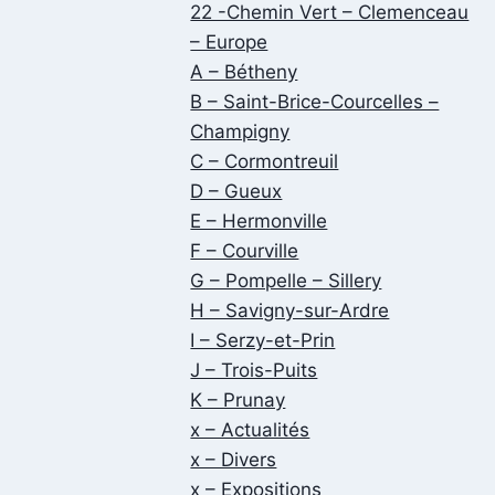
22 -Chemin Vert – Clemenceau
– Europe
A – Bétheny
B – Saint-Brice-Courcelles –
Champigny
C – Cormontreuil
D – Gueux
E – Hermonville
F – Courville
G – Pompelle – Sillery
H – Savigny-sur-Ardre
I – Serzy-et-Prin
J – Trois-Puits
K – Prunay
x – Actualités
x – Divers
x – Expositions