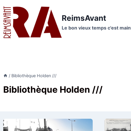
Aller
au
ReimsAvant
contenu
Le bon vieux temps c'est mai
/
Bibliothèque Holden ///
Bibliothèque Holden ///