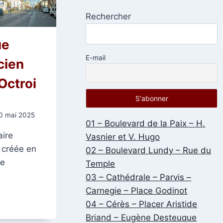
Rechercher
ue
E-mail
cien
Octroi
0 mai 2025
01 – Boulevard de la Paix – H.
aire
Vasnier et V. Hugo
 créée en
02 – Boulevard Lundy – Rue du
de
Temple
03 – Cathédrale – Parvis –
Carnegie – Place Godinot
04 – Cérès – Placer Aristide
ÈQUE
Briand – Eugène Desteuque