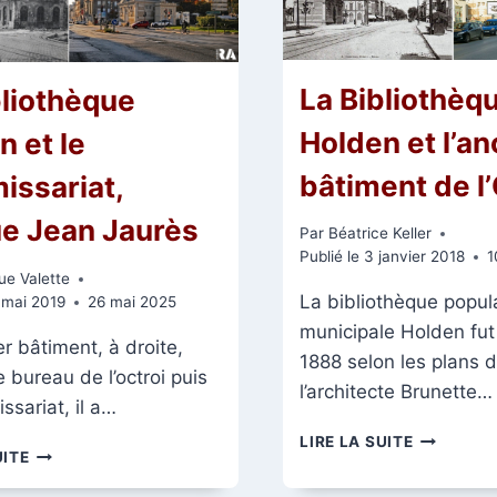
La Bibliothèq
bliothèque
Holden et l’an
n et le
bâtiment de l’
ssariat,
e Jean Jaurès
Par
Béatrice Keller
Publié le
3 janvier 2018
1
ue Valette
La bibliothèque popul
 mai 2019
26 mai 2025
municipale Holden fut
r bâtiment, à droite,
1888 selon les plans 
e bureau de l’octroi puis
l’architecte Brunette…
sariat, il a…
LA
LIRE LA SUITE
LA
UITE
BIBLIOTH
BIBLIOTHÈQUE
HOLDEN