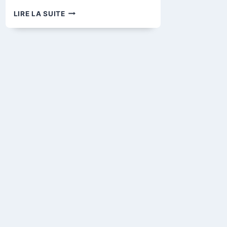
LA
LIRE LA SUITE
BIBLIOTHÈQUE
« HOLDEN »
1900-
1917