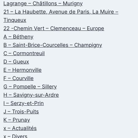
Lagrange – Châtillons – Murigny
21 – La Haubette, Avenue de Paris, La Muire –
Tinqueux
22 -Chemin Vert – Clemenceau – Europe
A – Bétheny
B – Saint-Brice-Courcelles – Champigny
C – Cormontreuil
D – Gueux
E – Hermonville
F – Courville
G – Pompelle – Sillery
H – Savigny-sur-Ardre
I – Serzy-et-Prin
J – Trois-Puits
K – Prunay
x – Actualités
x – Divers