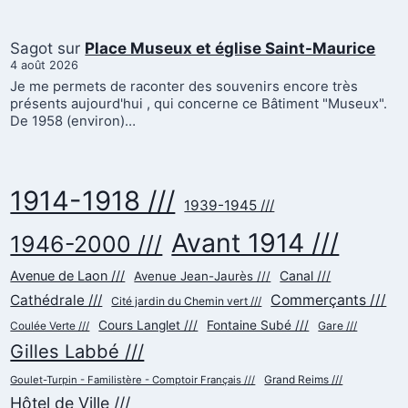
Sagot
sur
Place Museux et église Saint-Maurice
4 août 2026
Je me permets de raconter des souvenirs encore très
présents aujourd'hui , qui concerne ce Bâtiment "Museux".
De 1958 (environ)…
1914-1918 ///
1939-1945 ///
Avant 1914 ///
1946-2000 ///
Avenue de Laon ///
Canal ///
Avenue Jean-Jaurès ///
Cathédrale ///
Commerçants ///
Cité jardin du Chemin vert ///
Cours Langlet ///
Fontaine Subé ///
Gare ///
Coulée Verte ///
Gilles Labbé ///
Goulet-Turpin - Familistère - Comptoir Français ///
Grand Reims ///
Hôtel de Ville ///