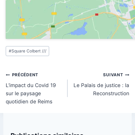
Étiquettes
#
Square Colbert ///
de
la
publication :
Navigation
PRÉCÉDENT
SUIVANT
de
L’impact du Covid 19
Le Palais de justice : la
sur le paysage
Reconstruction
l’article
quotidien de Reims