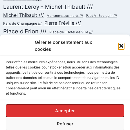
Laurent Leroy - Michel Thibault ///
Michel Thibault ///
Monument aux morts ///
P. et M. Bourquin ///
Pierre Fréville ///
Parc de Champagne ///
Place d'Erlon ///
Place de l'Hôtel de Ville ///
Place de la République ///
Place du Cardinal Luçon ///
Gérer le consentement aux
Place du Forum/des Marchés ///
Place Myron Herrick ///
cookies
Reconstruction ///
Place Royale ///
Pour offrir les meilleures expériences, nous utilisons des technologies
Rue Chanzy ///
telles que les cookies pour stocker et/ou accéder aux informations des
Rue Buirette ///
Rue Carnot ///
Rue Colbert ///
appareils. Le fait de consentir à ces technologies nous permettra de
Rue Cérès ///
Rue de Talleyrand ///
Rue de l'Etape ///
Rue de Mars ///
traiter des données telles que le comportement de navigation ou les ID
Rue de Vesle ///
Tramway ///
Rue Thiers ///
uniques sur ce site. Le fait de ne pas consentir ou de retirer son
Succursalisme ///
consentement peut avoir un effet négatif sur certaines caractéristiques
École ///
et fonctions.
Accepter
Refuser