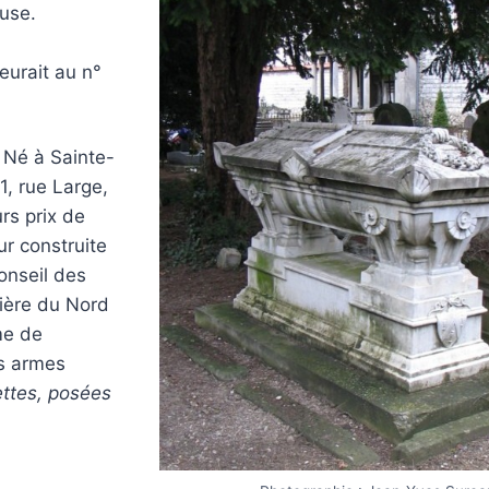
buse.
eurait au n°
Né à Sainte-
, rue Large,
rs prix de
r construite
Conseil des
tière du Nord
me de
es armes
ettes, posées