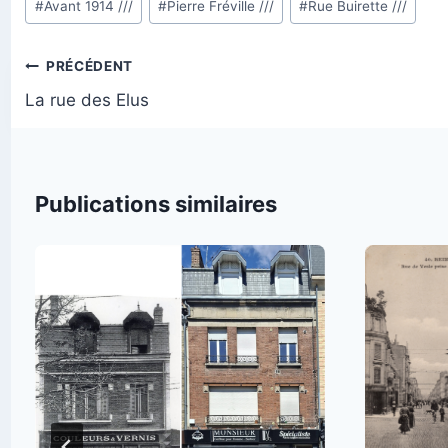
#
Avant 1914 ///
#
Pierre Fréville ///
#
Rue Buirette ///
de
la
Navigation
PRÉCÉDENT
publication :
de
La rue des Elus
l’article
Publications similaires