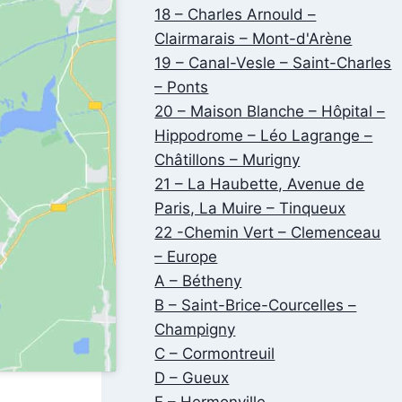
18 – Charles Arnould –
Clairmarais – Mont-d'Arène
19 – Canal-Vesle – Saint-Charles
– Ponts
20 – Maison Blanche – Hôpital –
Hippodrome – Léo Lagrange –
Châtillons – Murigny
21 – La Haubette, Avenue de
Paris, La Muire – Tinqueux
22 -Chemin Vert – Clemenceau
– Europe
A – Bétheny
B – Saint-Brice-Courcelles –
Champigny
C – Cormontreuil
D – Gueux
E – Hermonville