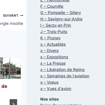
F – Courville
G – Pompelle – Sillery
SUIVANT
H – Savigny-sur-Ardre
gle insolite
I – Serzy-et-Prin
J – Trois-Puits
K – Prunay
x – Actualités
x – Divers
x – Expositions
x – La Presse
x – Libération de Reims
x – Semaines de l'aviation
x – Voeux
l de
Pierre Fréville
x – Vues d'avion
Par
Véronique Valette
Nos sites
Publié le
26 mars 2026
3 avril 2026