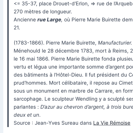
<= 35-37, place Drouet-d’Erlon, => rue de l’Arque
270 mètres de longueur.
Ancienne
rue Large
,
où Pierre Marie Buirette dem
21.
(1783-1866). Pierre Marie Buirette,
Manufacturier.
Ménehould le 28 décembre 1783, mort à Reims, 21
le 16 mai 1866. Pierre Marie Buirette fonda plusieu
vertu et légua une importante somme d’argent pou
des bâtiments à l’Hôtel-Dieu. Il fut président du 
prud’hommes. Mort célibataire, il repose au Cime
sous un monument en marbre de Carrare, en for
sarcophage. Le sculpteur Wendling y a sculpté s
parlantes :
D’azur au chevron d’argent, à trois bur
deux et un
.
Source : Jean-Yves Sureau dans
La Vie Rémoise