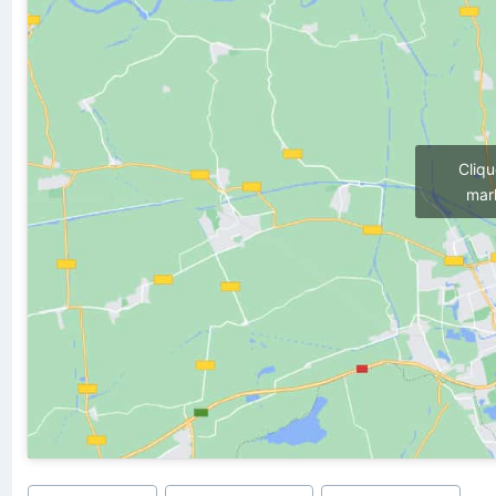
Cliq
mark
Étiquettes