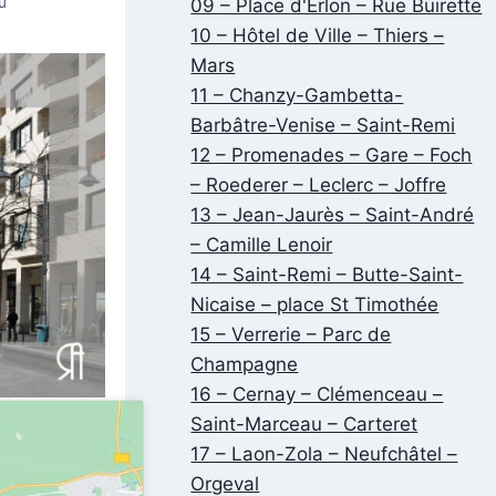
u
09 – Place d'Erlon – Rue Buirette
10 – Hôtel de Ville – Thiers –
Mars
11 – Chanzy-Gambetta-
Barbâtre-Venise – Saint-Remi
12 – Promenades – Gare – Foch
– Roederer – Leclerc – Joffre
13 – Jean-Jaurès – Saint-André
– Camille Lenoir
14 – Saint-Remi – Butte-Saint-
Nicaise – place St Timothée
15 – Verrerie – Parc de
Champagne
16 – Cernay – Clémenceau –
Saint-Marceau – Carteret
17 – Laon-Zola – Neufchâtel –
Orgeval