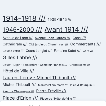
1914-1918 ///
1939-1945 ///
Avant 1914 ///
1946-2000 ///
Avenue de Laon ///
Canal ///
Avenue Jean-Jaurès ///
Commerçants ///
Cathédrale ///
Cité jardin du Chemin vert ///
Cours Langlet ///
Fontaine Subé ///
Coulée Verte ///
Gare ///
Gilles Labbé ///
Goulet-Turpin - Familistère - Comptoir Français ///
Grand Reims ///
Hôtel de Ville ///
Laurent Leroy - Michel Thibault ///
Michel Thibault ///
Monument aux morts ///
P. et M. Bourquin ///
Pierre Fréville ///
Parc de Champagne ///
Place d'Erlon ///
Place de l'Hôtel de Ville ///
Place de la République ///
Place du Cardinal Luçon ///