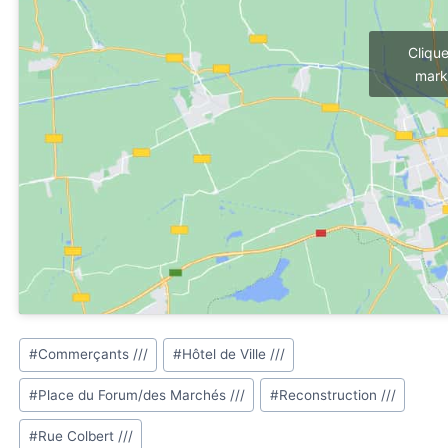
Cliqu
mark
Étiquettes
#
Commerçants ///
#
Hôtel de Ville ///
de
#
Place du Forum/des Marchés ///
#
Reconstruction ///
la
publication :
#
Rue Colbert ///