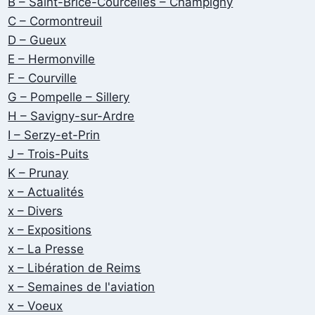
B – Saint-Brice-Courcelles – Champigny
C – Cormontreuil
D – Gueux
E – Hermonville
F – Courville
G – Pompelle – Sillery
H – Savigny-sur-Ardre
I – Serzy-et-Prin
J – Trois-Puits
K – Prunay
x – Actualités
x – Divers
x – Expositions
x – La Presse
x – Libération de Reims
x – Semaines de l'aviation
x – Voeux