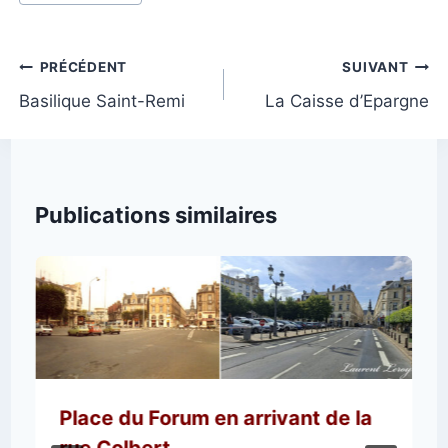
Navigation
PRÉCÉDENT
SUIVANT
de
Basilique Saint-Remi
La Caisse d’Epargne
l’article
Publications similaires
Place du Forum en arrivant de la
rue Colbert