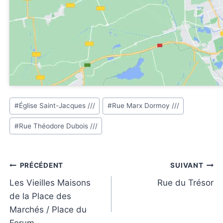
Étiquettes
#
Église Saint-Jacques ///
#
Rue Marx Dormoy ///
de
#
Rue Théodore Dubois ///
la
publication :
Navigation
PRÉCÉDENT
SUIVANT
de
Les Vieilles Maisons
Rue du Trésor
de la Place des
l’article
Marchés / Place du
Forum