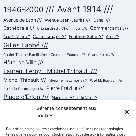
Avant 1914 ///
1946-2000 ///
Avenue de Laon ///
Canal ///
Avenue Jean-Jaurès ///
Cathédrale ///
Commerçants ///
Cité jardin du Chemin vert ///
Cours Langlet ///
Fontaine Subé ///
Gare ///
Coulée Verte ///
Gilles Labbé ///
Goulet-Turpin - Familistère - Comptoir Français ///
Grand Reims ///
Hôtel de Ville ///
Laurent Leroy - Michel Thibault ///
Michel Thibault ///
Monument aux morts ///
P. et M. Bourquin ///
Pierre Fréville ///
Parc de Champagne ///
Place d'Erlon ///
Place de l'Hôtel de Ville ///
Place de la République ///
Place du Cardinal Luçon ///
Gérer le consentement aux
Place du Forum/des Marchés ///
Place Myron Herrick ///
cookies
Reconstruction ///
Place Royale ///
Pour offrir les meilleures expériences, nous utilisons des technologies
telles que les cookies pour stocker et/ou accéder aux informations des
Rue Chanzy ///
Rue Buirette ///
Rue Carnot ///
Rue Colbert ///