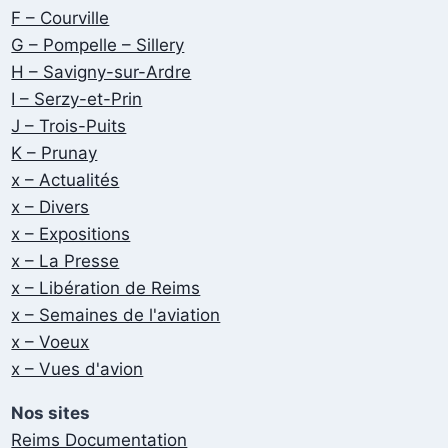
F – Courville
G – Pompelle – Sillery
H – Savigny-sur-Ardre
I – Serzy-et-Prin
J – Trois-Puits
K – Prunay
x – Actualités
x – Divers
x – Expositions
x – La Presse
x – Libération de Reims
x – Semaines de l'aviation
x – Voeux
x – Vues d'avion
Nos sites
Reims Documentation