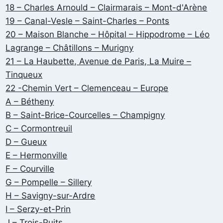
18 – Charles Arnould – Clairmarais – Mont-d'Arène
19 – Canal-Vesle – Saint-Charles – Ponts
20 – Maison Blanche – Hôpital – Hippodrome – Léo
Lagrange – Châtillons – Murigny
21 – La Haubette, Avenue de Paris, La Muire –
Tinqueux
22 -Chemin Vert – Clemenceau – Europe
A – Bétheny
B – Saint-Brice-Courcelles – Champigny
C – Cormontreuil
D – Gueux
E – Hermonville
F – Courville
G – Pompelle – Sillery
H – Savigny-sur-Ardre
I – Serzy-et-Prin
J – Trois-Puits