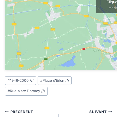
Cliqu
mark
Étiquettes
#
1946-2000 ///
#
Place d'Erlon ///
de
#
Rue Marx Dormoy ///
la
publication :
Navigation
PRÉCÉDENT
SUIVANT