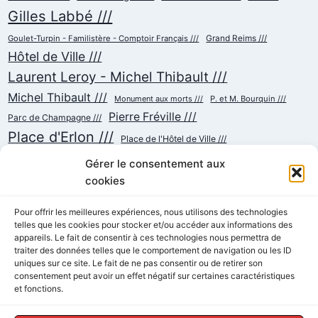
Gilles Labbé ///
Goulet-Turpin - Familistère - Comptoir Français ///
Grand Reims ///
Hôtel de Ville ///
Laurent Leroy - Michel Thibault ///
Michel Thibault ///
Monument aux morts ///
P. et M. Bourquin ///
Pierre Fréville ///
Parc de Champagne ///
Place d'Erlon ///
Place de l'Hôtel de Ville ///
Place de la République ///
Place du Cardinal Luçon ///
Gérer le consentement aux
Place du Forum/des Marchés ///
Place Myron Herrick ///
cookies
Reconstruction ///
Place Royale ///
Pour offrir les meilleures expériences, nous utilisons des technologies
Rue Chanzy ///
telles que les cookies pour stocker et/ou accéder aux informations des
Rue Buirette ///
Rue Carnot ///
Rue Colbert ///
appareils. Le fait de consentir à ces technologies nous permettra de
Rue Cérès ///
Rue de Talleyrand ///
Rue de l'Etape ///
Rue de Mars ///
traiter des données telles que le comportement de navigation ou les ID
Rue de Vesle ///
Tramway ///
Rue Thiers ///
uniques sur ce site. Le fait de ne pas consentir ou de retirer son
Succursalisme ///
consentement peut avoir un effet négatif sur certaines caractéristiques
École ///
et fonctions.