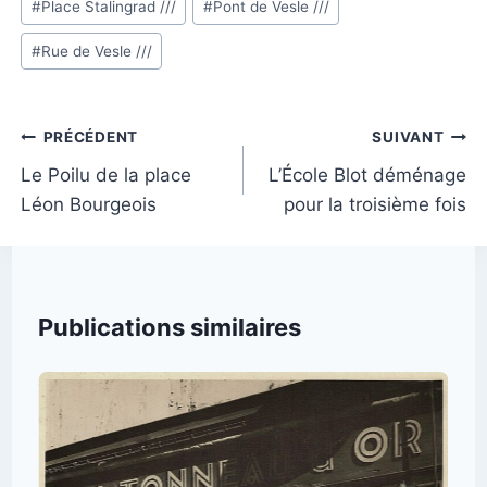
#
Place Stalingrad ///
#
Pont de Vesle ///
de
#
Rue de Vesle ///
la
publication :
Navigation
PRÉCÉDENT
SUIVANT
de
Le Poilu de la place
L’École Blot déménage
Léon Bourgeois
pour la troisième fois
l’article
Publications similaires