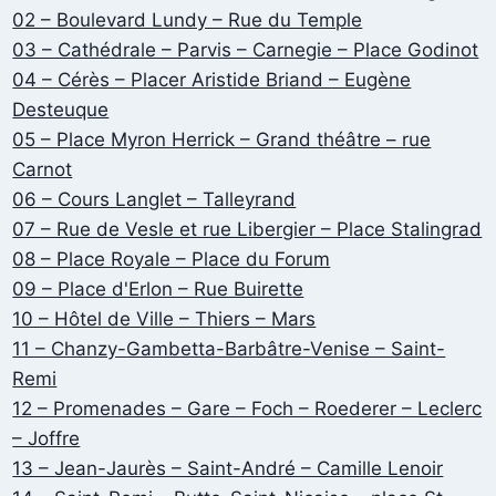
02 – Boulevard Lundy – Rue du Temple
03 – Cathédrale – Parvis – Carnegie – Place Godinot
04 – Cérès – Placer Aristide Briand – Eugène
Desteuque
05 – Place Myron Herrick – Grand théâtre – rue
Carnot
06 – Cours Langlet – Talleyrand
07 – Rue de Vesle et rue Libergier – Place Stalingrad
08 – Place Royale – Place du Forum
09 – Place d'Erlon – Rue Buirette
10 – Hôtel de Ville – Thiers – Mars
11 – Chanzy-Gambetta-Barbâtre-Venise – Saint-
Remi
12 – Promenades – Gare – Foch – Roederer – Leclerc
– Joffre
13 – Jean-Jaurès – Saint-André – Camille Lenoir