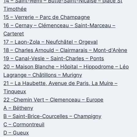
14 – Saint-Remi – Butte-Saint-Nicaise – place St
Timothée
15 – Verrerie – Parc de Champagne
16 – Cernay – Clémenceau – Saint-Marceau –
Carteret
17 – Laon-Zola – Neufchâtel – Orgeval
18 – Charles Arnould – Clairmarais – Mont-d'Arène
19 – Canal-Vesle – Saint-Charles – Ponts
20 – Maison Blanche – Hôpital – Hippodrome – Léo
Lagrange – Châtillons – Murigny
21 – La Haubette, Avenue de Paris, La Muire –
Tinqueux
22 -Chemin Vert – Clemenceau – Europe
A – Bétheny
B – Saint-Brice-Courcelles – Champigny
C – Cormontreuil
D – Gueux