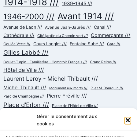
1914-1918 ///
1939-1945 ///
Avant 1914 ///
1946-2000 ///
Avenue de Laon ///
Canal ///
Avenue Jean-Jaurès ///
Commerçants ///
Cathédrale ///
Cité jardin du Chemin vert ///
Cours Langlet ///
Fontaine Subé ///
Coulée Verte ///
Gare ///
Gilles Labbé ///
Goulet-Turpin - Familistère - Comptoir Français ///
Grand Reims ///
Hôtel de Ville ///
Laurent Leroy - Michel Thibault ///
Michel Thibault ///
Monument aux morts ///
P. et M. Bourquin ///
Pierre Fréville ///
Parc de Champagne ///
Place d'Erlon ///
Place de l'Hôtel de Ville ///
Place de la République ///
Place du Cardinal Luçon ///
Gérer le consentement aux
Place du Forum/des Marchés ///
Place Myron Herrick ///
cookies
Reconstruction ///
Place Royale ///