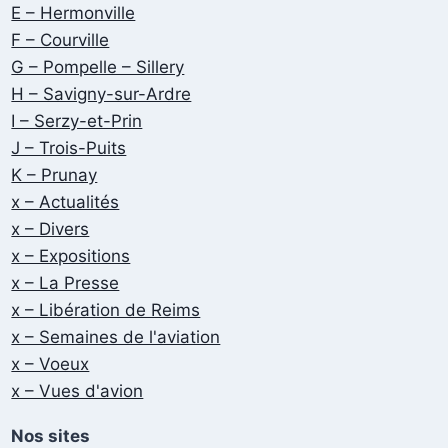
E – Hermonville
F – Courville
G – Pompelle – Sillery
H – Savigny-sur-Ardre
I – Serzy-et-Prin
J – Trois-Puits
K – Prunay
x – Actualités
x – Divers
x – Expositions
x – La Presse
x – Libération de Reims
x – Semaines de l'aviation
x – Voeux
x – Vues d'avion
Nos sites