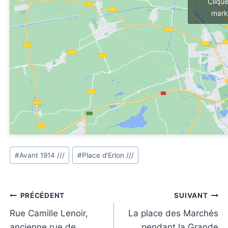
Cliqu
mark
Étiquettes
#
Avant 1914 ///
#
Place d'Erlon ///
de
la
publication :
Navigation
PRÉCÉDENT
SUIVANT
de
Rue Camille Lenoir,
La place des Marchés
ancienne rue de
pendant la Grande