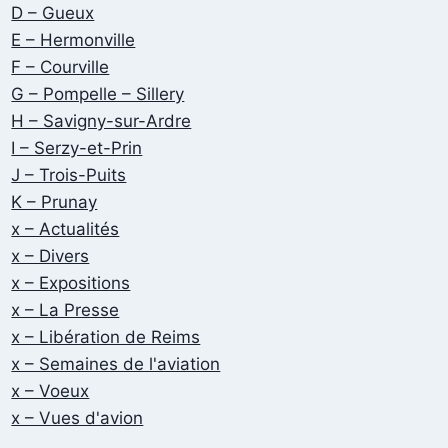
D – Gueux
E – Hermonville
F – Courville
G – Pompelle – Sillery
H – Savigny-sur-Ardre
I – Serzy-et-Prin
J – Trois-Puits
K – Prunay
x – Actualités
x – Divers
x – Expositions
x – La Presse
x – Libération de Reims
x – Semaines de l'aviation
x – Voeux
x – Vues d'avion