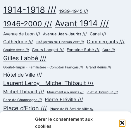
1914-1918 ///
1939-1945 ///
Avant 1914 ///
1946-2000 ///
Avenue de Laon ///
Canal ///
Avenue Jean-Jaurès ///
Commerçants ///
Cathédrale ///
Cité jardin du Chemin vert ///
Cours Langlet ///
Fontaine Subé ///
Coulée Verte ///
Gare ///
Gilles Labbé ///
Goulet-Turpin - Familistère - Comptoir Français ///
Grand Reims ///
Hôtel de Ville ///
Laurent Leroy - Michel Thibault ///
Michel Thibault ///
Monument aux morts ///
P. et M. Bourquin ///
Pierre Fréville ///
Parc de Champagne ///
Place d'Erlon ///
Place de l'Hôtel de Ville ///
Place de la République ///
Place du Cardinal Luçon ///
Gérer le consentement aux
Place du Forum/des Marchés ///
Place Myron Herrick ///
cookies