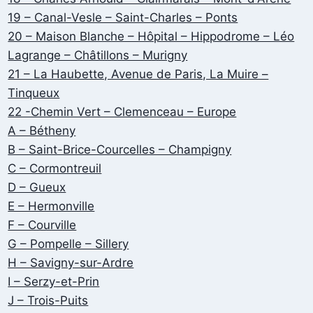
19 – Canal-Vesle – Saint-Charles – Ponts
20 – Maison Blanche – Hôpital – Hippodrome – Léo
Lagrange – Châtillons – Murigny
21 – La Haubette, Avenue de Paris, La Muire –
Tinqueux
22 -Chemin Vert – Clemenceau – Europe
A – Bétheny
B – Saint-Brice-Courcelles – Champigny
C – Cormontreuil
D – Gueux
E – Hermonville
F – Courville
G – Pompelle – Sillery
H – Savigny-sur-Ardre
I – Serzy-et-Prin
J – Trois-Puits