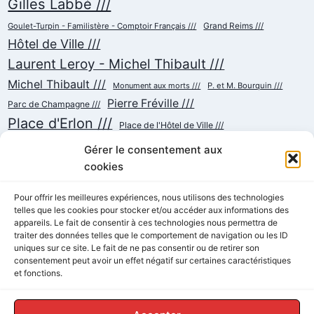
Gilles Labbé ///
Goulet-Turpin - Familistère - Comptoir Français ///
Grand Reims ///
Hôtel de Ville ///
Laurent Leroy - Michel Thibault ///
Michel Thibault ///
Monument aux morts ///
P. et M. Bourquin ///
Pierre Fréville ///
Parc de Champagne ///
Place d'Erlon ///
Place de l'Hôtel de Ville ///
Place de la République ///
Place du Cardinal Luçon ///
Gérer le consentement aux
Place du Forum/des Marchés ///
Place Myron Herrick ///
cookies
Reconstruction ///
Place Royale ///
Pour offrir les meilleures expériences, nous utilisons des technologies
Rue Chanzy ///
telles que les cookies pour stocker et/ou accéder aux informations des
Rue Buirette ///
Rue Carnot ///
Rue Colbert ///
appareils. Le fait de consentir à ces technologies nous permettra de
Rue Cérès ///
Rue de Talleyrand ///
Rue de l'Etape ///
Rue de Mars ///
traiter des données telles que le comportement de navigation ou les ID
Rue de Vesle ///
Tramway ///
Rue Thiers ///
uniques sur ce site. Le fait de ne pas consentir ou de retirer son
Succursalisme ///
consentement peut avoir un effet négatif sur certaines caractéristiques
École ///
et fonctions.