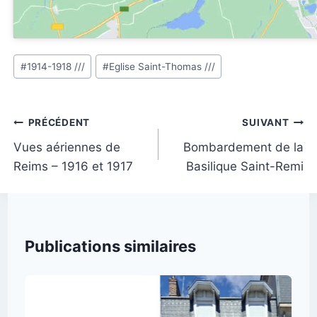
Étiquettes
#
1914-1918 ///
#
Eglise Saint-Thomas ///
de
la
publication :
Navigation
PRÉCÉDENT
SUIVANT
de
Vues aériennes de
Bombardement de la
Reims – 1916 et 1917
Basilique Saint-Remi
l’article
Publications similaires