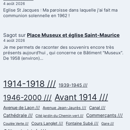
4 août 2026
Eglise St Jacques : Ma paroisse dans laquelle j'ai fait ma
communion solennelle en 1962 !
Sagot
sur
Place Museux et église Saint-Maurice
4 août 2026
Je me permets de raconter des souvenirs encore très
présents aujourd'hui , qui concerne ce Bâtiment "Museux".
De 1958 (environ)…
1914-1918 ///
1939-1945 ///
Avant 1914 ///
1946-2000 ///
Avenue de Laon ///
Canal ///
Avenue Jean-Jaurès ///
Cathédrale ///
Commerçants ///
Cité jardin du Chemin vert ///
Cours Langlet ///
Fontaine Subé ///
Gare ///
Coulée Verte ///