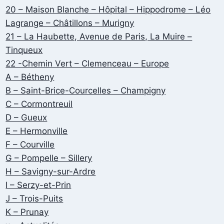
20 – Maison Blanche – Hôpital – Hippodrome – Léo
Lagrange – Châtillons – Murigny
21 – La Haubette, Avenue de Paris, La Muire –
Tinqueux
22 -Chemin Vert – Clemenceau – Europe
A – Bétheny
B – Saint-Brice-Courcelles – Champigny
C – Cormontreuil
D – Gueux
E – Hermonville
F – Courville
G – Pompelle – Sillery
H – Savigny-sur-Ardre
I – Serzy-et-Prin
J – Trois-Puits
K – Prunay