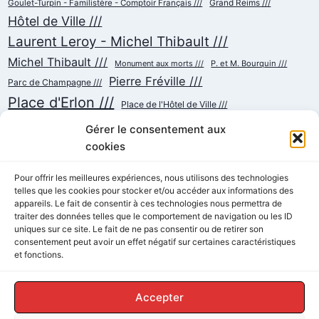
Goulet-Turpin - Familistère - Comptoir Français ///
Grand Reims ///
Hôtel de Ville ///
Laurent Leroy - Michel Thibault ///
Michel Thibault ///
Monument aux morts ///
P. et M. Bourquin ///
Pierre Fréville ///
Parc de Champagne ///
Place d'Erlon ///
Place de l'Hôtel de Ville ///
Place de la République ///
Place du Cardinal Luçon ///
Gérer le consentement aux
Place du Forum/des Marchés ///
Place Myron Herrick ///
cookies
Reconstruction ///
Place Royale ///
Pour offrir les meilleures expériences, nous utilisons des technologies
Rue Chanzy ///
telles que les cookies pour stocker et/ou accéder aux informations des
Rue Buirette ///
Rue Carnot ///
Rue Colbert ///
appareils. Le fait de consentir à ces technologies nous permettra de
Rue Cérès ///
Rue de Talleyrand ///
Rue de l'Etape ///
Rue de Mars ///
traiter des données telles que le comportement de navigation ou les ID
Rue de Vesle ///
Tramway ///
Rue Thiers ///
Succursalisme ///
uniques sur ce site. Le fait de ne pas consentir ou de retirer son
consentement peut avoir un effet négatif sur certaines caractéristiques
École ///
et fonctions.
Accepter