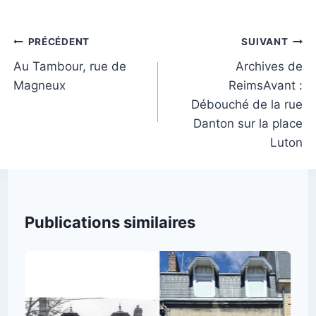
la
publication :
Navigation
PRÉCÉDENT
SUIVANT
de
Au Tambour, rue de
Archives de
Magneux
ReimsAvant :
l’article
Débouché de la rue
Danton sur la place
Luton
Publications similaires