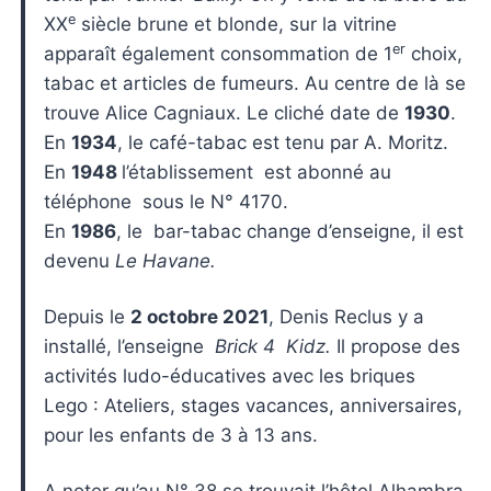
e
XX
siècle brune et blonde, sur la vitrine
er
apparaît également consommation de 1
choix,
tabac et articles de fumeurs. Au centre de là se
trouve Alice Cagniaux. Le cliché date de
1930
.
En
1934
, le café-tabac est tenu par A. Moritz.
En
1948
l’établissement est abonné au
téléphone sous le N° 4170.
En
1986
, le bar-tabac change d’enseigne, il est
devenu
Le Havane.
Depuis le
2 octobre 2021
, Denis Reclus y a
installé, l’enseigne
Brick 4 Kidz.
Il propose des
activités ludo-éducatives avec les briques
Lego : Ateliers, stages vacances, anniversaires,
pour les enfants de 3 à 13 ans.
A noter qu’au N° 38 se trouvait l’hôtel Alhambra,