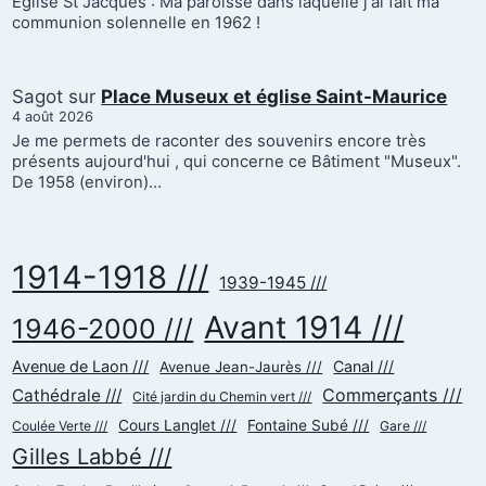
Eglise St Jacques : Ma paroisse dans laquelle j'ai fait ma
communion solennelle en 1962 !
Sagot
sur
Place Museux et église Saint-Maurice
4 août 2026
Je me permets de raconter des souvenirs encore très
présents aujourd'hui , qui concerne ce Bâtiment "Museux".
De 1958 (environ)…
1914-1918 ///
1939-1945 ///
Avant 1914 ///
1946-2000 ///
Avenue de Laon ///
Canal ///
Avenue Jean-Jaurès ///
Commerçants ///
Cathédrale ///
Cité jardin du Chemin vert ///
Cours Langlet ///
Fontaine Subé ///
Coulée Verte ///
Gare ///
Gilles Labbé ///