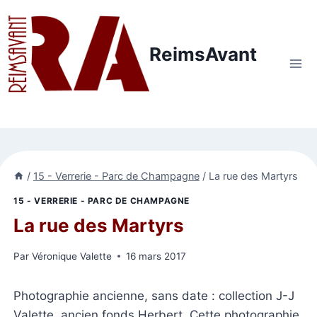
Aller
au
contenu
ReimsAvant
/
15 - Verrerie - Parc de Champagne
/
La rue des Martyrs
15 - VERRERIE - PARC DE CHAMPAGNE
La rue des Martyrs
Par
Véronique Valette
16 mars 2017
Photographie ancienne, sans date : collection J-J
Valette, ancien fonds Herbert. Cette photographie