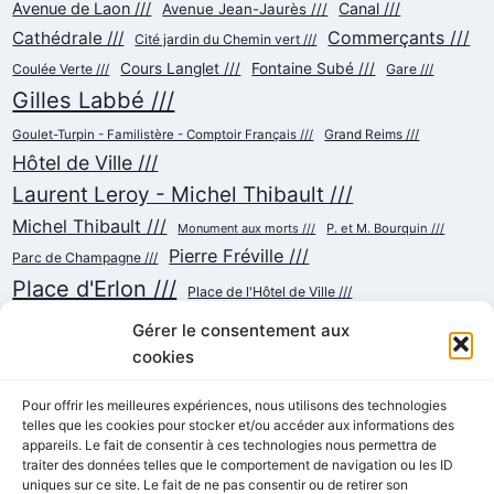
Avenue de Laon ///
Canal ///
Avenue Jean-Jaurès ///
Commerçants ///
Cathédrale ///
Cité jardin du Chemin vert ///
Cours Langlet ///
Fontaine Subé ///
Coulée Verte ///
Gare ///
Gilles Labbé ///
Goulet-Turpin - Familistère - Comptoir Français ///
Grand Reims ///
Hôtel de Ville ///
Laurent Leroy - Michel Thibault ///
Michel Thibault ///
Monument aux morts ///
P. et M. Bourquin ///
Pierre Fréville ///
Parc de Champagne ///
Place d'Erlon ///
Place de l'Hôtel de Ville ///
Place de la République ///
Place du Cardinal Luçon ///
Gérer le consentement aux
Place du Forum/des Marchés ///
Place Myron Herrick ///
cookies
Reconstruction ///
Place Royale ///
Pour offrir les meilleures expériences, nous utilisons des technologies
telles que les cookies pour stocker et/ou accéder aux informations des
Rue Chanzy ///
Rue Buirette ///
Rue Carnot ///
Rue Colbert ///
appareils. Le fait de consentir à ces technologies nous permettra de
Rue Cérès ///
Rue de Talleyrand ///
Rue de l'Etape ///
Rue de Mars ///
traiter des données telles que le comportement de navigation ou les ID
Rue de Vesle ///
Tramway ///
uniques sur ce site. Le fait de ne pas consentir ou de retirer son
Rue Thiers ///
Succursalisme ///