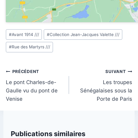
Étiquettes
#
Avant 1914 ///
#
Collection Jean-Jacques Valette ///
de
#
Rue des Martyrs ///
la
publication :
Navigation
PRÉCÉDENT
SUIVANT
de
Le pont Charles-de-
Les troupes
Gaulle vu du pont de
Sénégalaises sous la
l’article
Venise
Porte de Paris
Publications similaires