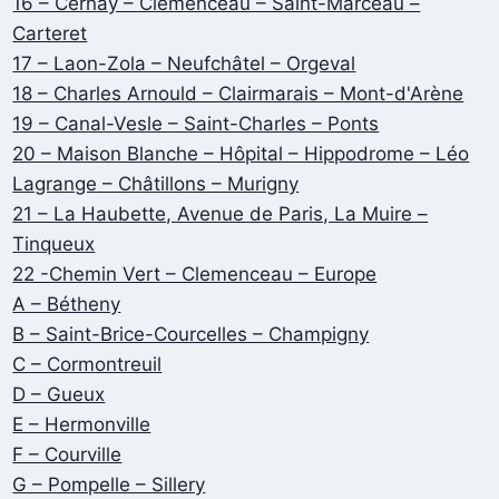
16 – Cernay – Clémenceau – Saint-Marceau –
Carteret
17 – Laon-Zola – Neufchâtel – Orgeval
18 – Charles Arnould – Clairmarais – Mont-d'Arène
19 – Canal-Vesle – Saint-Charles – Ponts
20 – Maison Blanche – Hôpital – Hippodrome – Léo
Lagrange – Châtillons – Murigny
21 – La Haubette, Avenue de Paris, La Muire –
Tinqueux
22 -Chemin Vert – Clemenceau – Europe
A – Bétheny
B – Saint-Brice-Courcelles – Champigny
C – Cormontreuil
D – Gueux
E – Hermonville
F – Courville
G – Pompelle – Sillery