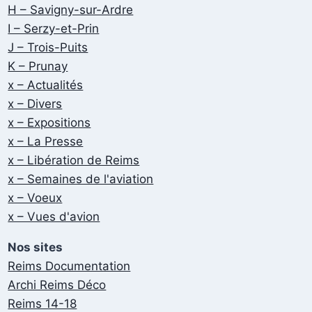
H – Savigny-sur-Ardre
I – Serzy-et-Prin
J – Trois-Puits
K – Prunay
x – Actualités
x – Divers
x – Expositions
x – La Presse
x – Libération de Reims
x – Semaines de l'aviation
x – Voeux
x – Vues d'avion
Nos sites
Reims Documentation
Archi Reims Déco
Reims 14-18