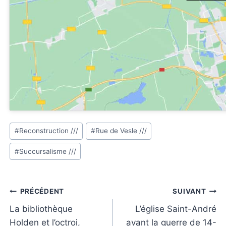
Étiquettes
#
Reconstruction ///
#
Rue de Vesle ///
de
#
Succursalisme ///
la
publication :
Navigation
PRÉCÉDENT
SUIVANT
de
La bibliothèque
L’église Saint-André
Holden et l’octroi,
avant la guerre de 14-
l’article