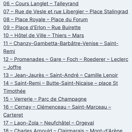
06 – Cours Langlet – Talleyrand
07 – Rue de Vesle et rue Libergier – Place Stalingrad
08 – Place Royale – Place du Forum
09 – Place d'Erlon – Rue Buirette
10 – Hôtel de Ville – Thiers – Mars
11 – Chanzy-Gambetta-Barbâtre-Venise – Saint-
Remi
12 – Promenades – Gare – Foch – Roederer – Leclerc
– Joffre
13 – Jean-Jaurès – Saint-André – Camille Lenoir
14 – Saint-Remi – Butte-Saint-Nicaise – place St
Timothée
15 – Verrerie – Parc de Champagne
16 – Cernay – Clémenceau – Saint-Marceau –
Carteret
17 – Laon-Zola – Neufchâtel – Orgeval
18 – Charles Arnould – Clairmarais – Mont-d'Arène