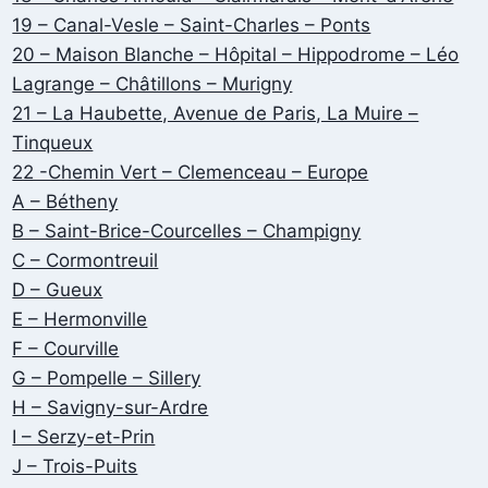
19 – Canal-Vesle – Saint-Charles – Ponts
20 – Maison Blanche – Hôpital – Hippodrome – Léo
Lagrange – Châtillons – Murigny
21 – La Haubette, Avenue de Paris, La Muire –
Tinqueux
22 -Chemin Vert – Clemenceau – Europe
A – Bétheny
B – Saint-Brice-Courcelles – Champigny
C – Cormontreuil
D – Gueux
E – Hermonville
F – Courville
G – Pompelle – Sillery
H – Savigny-sur-Ardre
I – Serzy-et-Prin
J – Trois-Puits