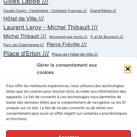
Gilles Labbé ///
Goulet-Turpin - Familistère - Comptoir Français ///
Grand Reims ///
Hôtel de Ville ///
Laurent Leroy - Michel Thibault ///
Michel Thibault ///
Monument aux morts ///
P. et M. Bourquin ///
Pierre Fréville ///
Parc de Champagne ///
Place d'Erlon ///
Place de l'Hôtel de Ville ///
Place de la République ///
Place du Cardinal Luçon ///
Gérer le consentement aux
Place du Forum/des Marchés ///
Place Myron Herrick ///
cookies
Reconstruction ///
Place Royale ///
Pour offrir les meilleures expériences, nous utilisons des technologies
Rue Chanzy ///
telles que les cookies pour stocker et/ou accéder aux informations des
Rue Buirette ///
Rue Carnot ///
Rue Colbert ///
appareils. Le fait de consentir à ces technologies nous permettra de
Rue Cérès ///
Rue de Talleyrand ///
Rue de l'Etape ///
Rue de Mars ///
traiter des données telles que le comportement de navigation ou les ID
Rue de Vesle ///
Tramway ///
Rue Thiers ///
Succursalisme ///
uniques sur ce site. Le fait de ne pas consentir ou de retirer son
consentement peut avoir un effet négatif sur certaines caractéristiques
École ///
et fonctions.