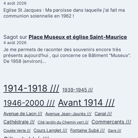
4 août 2026
Eglise St Jacques : Ma paroisse dans laquelle j'ai fait ma
communion solennelle en 1962 !
Sagot
sur
Place Museux et église Saint-Maurice
4 août 2026
Je me permets de raconter des souvenirs encore très
présents aujourd'hui , qui concerne ce Bâtiment "Museux".
De 1958 (environ)…
1914-1918 ///
1939-1945 ///
Avant 1914 ///
1946-2000 ///
Avenue de Laon ///
Canal ///
Avenue Jean-Jaurès ///
Commerçants ///
Cathédrale ///
Cité jardin du Chemin vert ///
Cours Langlet ///
Fontaine Subé ///
Coulée Verte ///
Gare ///