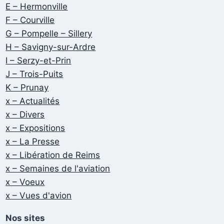
E – Hermonville
F – Courville
G – Pompelle – Sillery
H – Savigny-sur-Ardre
I – Serzy-et-Prin
J – Trois-Puits
K – Prunay
x – Actualités
x – Divers
x – Expositions
x – La Presse
x – Libération de Reims
x – Semaines de l'aviation
x – Voeux
x – Vues d'avion
Nos sites