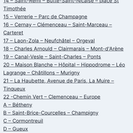
14 – Saint-Remi – Butte-Saint-Nicaise – place St
Timothée
15 – Verrerie – Parc de Champagne
16 – Cernay – Clémenceau – Saint-Marceau –
Carteret
17 – Laon-Zola – Neufchâtel – Orgeval
18 – Charles Arnould – Clairmarais – Mont-d'Arène
19 – Canal-Vesle – Saint-Charles – Ponts
20 – Maison Blanche – Hôpital – Hippodrome – Léo
Lagrange – Châtillons – Murigny
21 – La Haubette, Avenue de Paris, La Muire –
Tinqueux
22 -Chemin Vert – Clemenceau – Europe
A – Bétheny
B – Saint-Brice-Courcelles – Champigny
C – Cormontreuil
D – Gueux