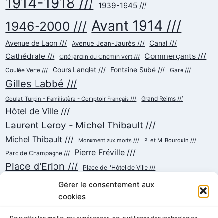
1914-1918 ///
1939-1945 ///
Avant 1914 ///
1946-2000 ///
Avenue de Laon ///
Canal ///
Avenue Jean-Jaurès ///
Cathédrale ///
Commerçants ///
Cité jardin du Chemin vert ///
Cours Langlet ///
Fontaine Subé ///
Gare ///
Coulée Verte ///
Gilles Labbé ///
Goulet-Turpin - Familistère - Comptoir Français ///
Grand Reims ///
Hôtel de Ville ///
Laurent Leroy - Michel Thibault ///
Michel Thibault ///
Monument aux morts ///
P. et M. Bourquin ///
Pierre Fréville ///
Parc de Champagne ///
Place d'Erlon ///
Place de l'Hôtel de Ville ///
Place de la République ///
Place du Cardinal Luçon ///
Gérer le consentement aux
Place du Forum/des Marchés ///
Place Myron Herrick ///
cookies
Reconstruction ///
Place Royale ///
Pour offrir les meilleures expériences, nous utilisons des technologies