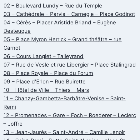
02 – Boulevard Lundy – Rue du Temple
03 – Cathédrale – Parvis – Carnegie – Place Godinot
04 – Cérès – Placer Aristide Briand – Eugène
Desteuque
05 – Place Myron Herrick – Grand théâtre – rue
Carnot
06 – Cours Langlet – Talleyrand
07 – Rue de Vesle et rue Libergier – Place Stalingrad
08 – Place Royale – Place du Forum
09 – Place d'Erlon – Rue Buirette
10 – Hôtel de Ville – Thiers – Mars
11 – Chanzy-Gambetta-Barbâtre-Venise – Saint-
Remi
12 – Promenades – Gare – Foch – Roederer – Leclerc
– Joffre
13 – Jean-Jaurès – Saint-André – Camille Lenoir