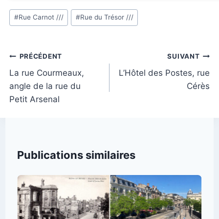
Étiquettes
#
Rue Carnot ///
#
Rue du Trésor ///
de
la
publication :
Navigation
PRÉCÉDENT
SUIVANT
de
La rue Courmeaux,
L’Hôtel des Postes, rue
angle de la rue du
Cérès
l’article
Petit Arsenal
Publications similaires