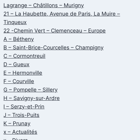
Lagrange – Châtillons – Murigny
21 – La Haubette, Avenue de Paris, La Muire –
Tinqueux
22 -Chemin Vert – Clemenceau – Europe
A – Bétheny
B – Saint-Brice-Courcelles – Champigny
C – Cormontreuil
D – Gueux
E – Hermonville
F – Courville
G – Pompelle – Sillery
H – Savigny-sur-Ardre
I – Serzy-et-Prin
J – Trois-Puits
K – Prunay
x – Actualités