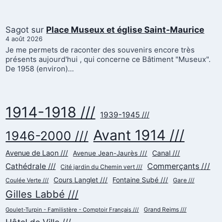
Sagot
sur
Place Museux et église Saint-Maurice
4 août 2026
Je me permets de raconter des souvenirs encore très
présents aujourd'hui , qui concerne ce Bâtiment "Museux".
De 1958 (environ)…
1914-1918 ///
1939-1945 ///
Avant 1914 ///
1946-2000 ///
Avenue de Laon ///
Canal ///
Avenue Jean-Jaurès ///
Cathédrale ///
Commerçants ///
Cité jardin du Chemin vert ///
Cours Langlet ///
Fontaine Subé ///
Gare ///
Coulée Verte ///
Gilles Labbé ///
Goulet-Turpin - Familistère - Comptoir Français ///
Grand Reims ///