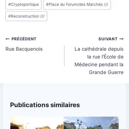
Étiquettes
#
Cryptoportique
#
Place du Forum/des Marchés ///
de
#
Reconstruction ///
la
publication :
Navigation
PRÉCÉDENT
SUIVANT
de
Rue Bacquenois
La cathédrale depuis
la rue l’École de
l’article
Médecine pendant la
Grande Guerre
Publications similaires