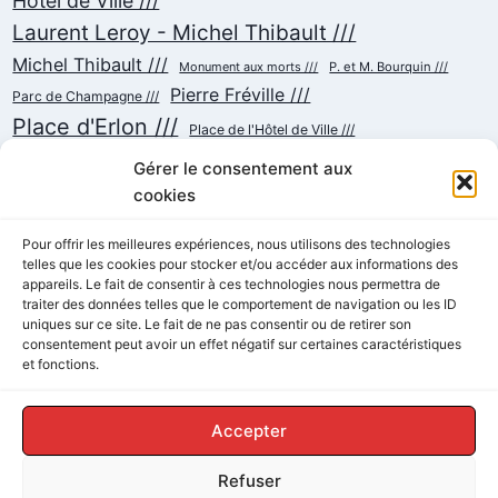
Hôtel de Ville ///
Laurent Leroy - Michel Thibault ///
Michel Thibault ///
Monument aux morts ///
P. et M. Bourquin ///
Pierre Fréville ///
Parc de Champagne ///
Place d'Erlon ///
Place de l'Hôtel de Ville ///
Place de la République ///
Place du Cardinal Luçon ///
Gérer le consentement aux
Place du Forum/des Marchés ///
Place Myron Herrick ///
cookies
Reconstruction ///
Place Royale ///
Pour offrir les meilleures expériences, nous utilisons des technologies
telles que les cookies pour stocker et/ou accéder aux informations des
Rue Chanzy ///
Rue Buirette ///
Rue Carnot ///
Rue Colbert ///
appareils. Le fait de consentir à ces technologies nous permettra de
Rue Cérès ///
Rue de Talleyrand ///
Rue de l'Etape ///
Rue de Mars ///
traiter des données telles que le comportement de navigation ou les ID
Rue de Vesle ///
Tramway ///
uniques sur ce site. Le fait de ne pas consentir ou de retirer son
Rue Thiers ///
Succursalisme ///
consentement peut avoir un effet négatif sur certaines caractéristiques
École ///
et fonctions.
Accepter
Refuser