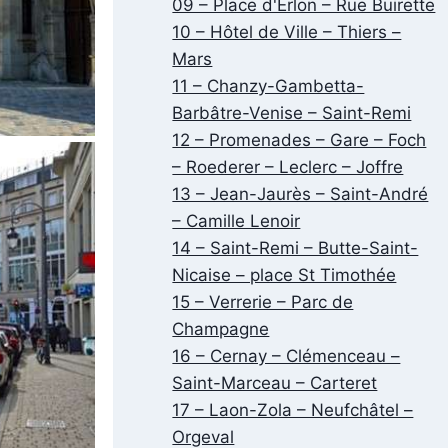
09 – Place d'Erlon – Rue Buirette
10 – Hôtel de Ville – Thiers –
Mars
11 – Chanzy-Gambetta-
Barbâtre-Venise – Saint-Remi
12 – Promenades – Gare – Foch
– Roederer – Leclerc – Joffre
13 – Jean-Jaurès – Saint-André
– Camille Lenoir
14 – Saint-Remi – Butte-Saint-
Nicaise – place St Timothée
15 – Verrerie – Parc de
Champagne
16 – Cernay – Clémenceau –
Saint-Marceau – Carteret
17 – Laon-Zola – Neufchâtel –
Orgeval