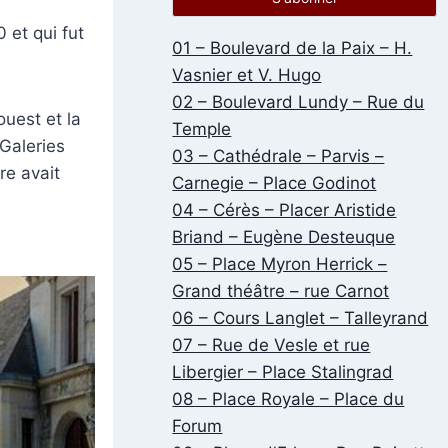
 et qui fut
01 – Boulevard de la Paix – H.
Vasnier et V. Hugo
02 – Boulevard Lundy – Rue du
ouest et la
Temple
 Galeries
03 – Cathédrale – Parvis –
re avait
Carnegie – Place Godinot
04 – Cérès – Placer Aristide
Briand – Eugène Desteuque
05 – Place Myron Herrick –
Grand théâtre – rue Carnot
06 – Cours Langlet – Talleyrand
07 – Rue de Vesle et rue
Libergier – Place Stalingrad
08 – Place Royale – Place du
Forum