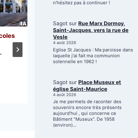
n'hésitez pas à continuer !
Sagot
sur
Rue Marx Dormoy,
Saint-Jacques, vers la rue de
Reims, ville sportive #32
coles
Vesle
4 août 2026
Par
Charles De Carvalho
Eglise St Jacques : Ma paroisse dans
Publié le
6 avril 2026
laquelle j'ai fait ma communion
20 décembre 2025
solennelle en 1962 !
Sagot
sur
Place Museux et
église Saint-Maurice
4 août 2026
Je me permets de raconter des
souvenirs encore très présents
aujourd'hui , qui concerne ce
Bâtiment "Museux". De 1958
(environ)…