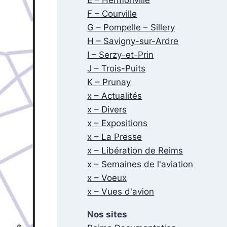
F – Courville
G – Pompelle – Sillery
H – Savigny-sur-Ardre
I – Serzy-et-Prin
J – Trois-Puits
K – Prunay
x – Actualités
x – Divers
x – Expositions
x – La Presse
x – Libération de Reims
x – Semaines de l'aviation
x – Voeux
x – Vues d'avion
Nos sites