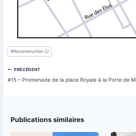
Étiquettes
#
Reconstruction ///
de
la
Navigation
PRÉCÉDENT
publication :
de
#15 – Promenade de la place Royale à la Porte de M
l’article
Publications similaires