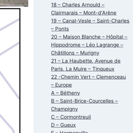
18 – Charles Arnould –
Clairmarais – Mont-d'Arène
19 – Canal-Vesle – Saint-Charles
– Ponts
20 – Maison Blanche – Hôpital –
Hippodrome – Léo Lagrange –
Châtillons – Murigny
21 – La Haubette, Avenue de
Paris, La Muire – Tinqueux
22 -Chemin Vert – Clemenceau
– Europe
A – Bétheny
B – Saint-Brice-Courcelles –
Champigny
C – Cormontreuil
D – Gueux
E – Hermonville