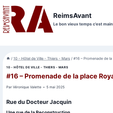
Aller
au
ReimsAvant
contenu
Le bon vieux temps c'est mai
/
10 - Hôtel de Ville - Thiers - Mars
/
#16 – Promenade de la 
10 - HÔTEL DE VILLE - THIERS - MARS
#16 – Promenade de la place Roya
Par
Véronique Valette
5 mai 2025
Rue du Docteur Jacquin
Une rue de la Reconstruction