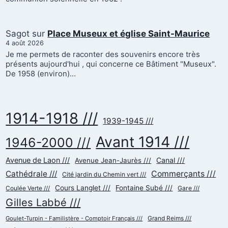
Sagot
sur
Place Museux et église Saint-Maurice
4 août 2026
Je me permets de raconter des souvenirs encore très
présents aujourd'hui , qui concerne ce Bâtiment "Museux".
De 1958 (environ)…
1914-1918 ///
1939-1945 ///
Avant 1914 ///
1946-2000 ///
Avenue de Laon ///
Canal ///
Avenue Jean-Jaurès ///
Cathédrale ///
Commerçants ///
Cité jardin du Chemin vert ///
Cours Langlet ///
Fontaine Subé ///
Gare ///
Coulée Verte ///
Gilles Labbé ///
Goulet-Turpin - Familistère - Comptoir Français ///
Grand Reims ///