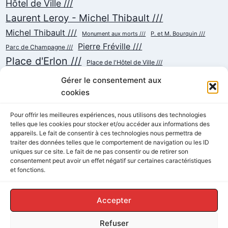
Hôtel de Ville ///
Laurent Leroy - Michel Thibault ///
Michel Thibault ///
Monument aux morts ///
P. et M. Bourquin ///
Pierre Fréville ///
Parc de Champagne ///
Place d'Erlon ///
Place de l'Hôtel de Ville ///
Place de la République ///
Place du Cardinal Luçon ///
Gérer le consentement aux
Place du Forum/des Marchés ///
Place Myron Herrick ///
cookies
Reconstruction ///
Place Royale ///
Pour offrir les meilleures expériences, nous utilisons des technologies
Rue Chanzy ///
telles que les cookies pour stocker et/ou accéder aux informations des
Rue Buirette ///
Rue Carnot ///
Rue Colbert ///
appareils. Le fait de consentir à ces technologies nous permettra de
Rue Cérès ///
Rue de Talleyrand ///
Rue de l'Etape ///
Rue de Mars ///
traiter des données telles que le comportement de navigation ou les ID
Rue de Vesle ///
Tramway ///
Rue Thiers ///
uniques sur ce site. Le fait de ne pas consentir ou de retirer son
Succursalisme ///
consentement peut avoir un effet négatif sur certaines caractéristiques
École ///
et fonctions.
Accepter
Refuser