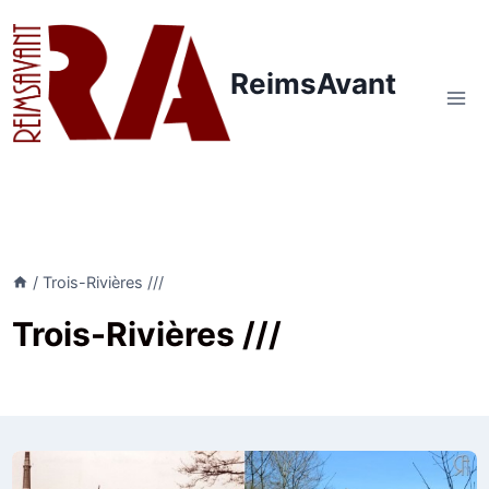
Aller
au
contenu
ReimsAvant
/
Trois-Rivières ///
Trois-Rivières ///