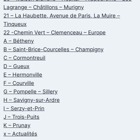
Lagrange – Châtillons – Murigny
21 – La Haubette, Avenue de Paris, La Muire –
Tinqueux
22 -Chemin Vert – Clemenceau – Europe
A – Bétheny
B – Saint-Brice-Courcelles – Champigny
C – Cormontreuil
D – Gueux
E – Hermonville
F – Courville
G – Pompelle – Sillery
H – Savigny-sur-Ardre
I – Serzy-et-Prin
J – Trois-Puits
K – Prunay
x – Actualités