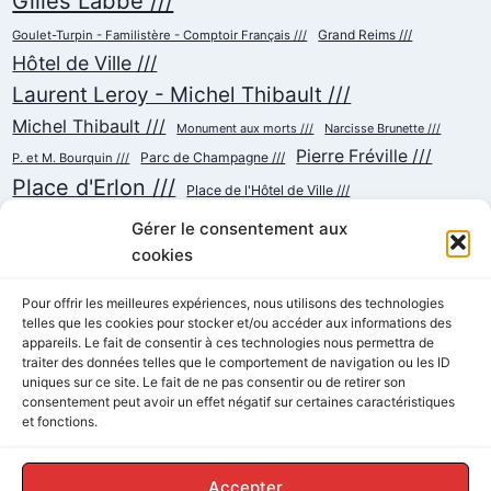
Gilles Labbé ///
Goulet-Turpin - Familistère - Comptoir Français ///
Grand Reims ///
Hôtel de Ville ///
Laurent Leroy - Michel Thibault ///
Michel Thibault ///
Monument aux morts ///
Narcisse Brunette ///
Pierre Fréville ///
Parc de Champagne ///
P. et M. Bourquin ///
Place d'Erlon ///
Place de l'Hôtel de Ville ///
Place de la République ///
Place du Cardinal Luçon ///
Gérer le consentement aux
Place du Forum/des Marchés ///
Place Myron Herrick ///
cookies
Reconstruction ///
Place Royale ///
Pour offrir les meilleures expériences, nous utilisons des technologies
Rue Cérès ///
telles que les cookies pour stocker et/ou accéder aux informations des
Rue Chanzy ///
Rue Buirette ///
Rue Carnot ///
appareils. Le fait de consentir à ces technologies nous permettra de
Rue de Talleyrand ///
Rue de l'Etape ///
Rue de Mars ///
traiter des données telles que le comportement de navigation ou les ID
Rue de Vesle ///
Tramway ///
uniques sur ce site. Le fait de ne pas consentir ou de retirer son
Rue Thiers ///
Succursalisme ///
consentement peut avoir un effet négatif sur certaines caractéristiques
École ///
et fonctions.
Accepter