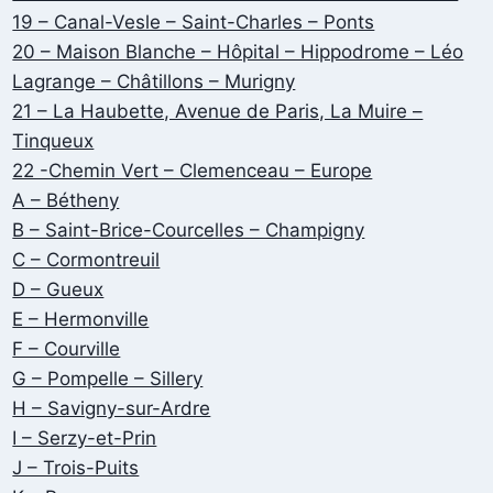
19 – Canal-Vesle – Saint-Charles – Ponts
20 – Maison Blanche – Hôpital – Hippodrome – Léo
Lagrange – Châtillons – Murigny
21 – La Haubette, Avenue de Paris, La Muire –
Tinqueux
22 -Chemin Vert – Clemenceau – Europe
A – Bétheny
B – Saint-Brice-Courcelles – Champigny
C – Cormontreuil
D – Gueux
E – Hermonville
F – Courville
G – Pompelle – Sillery
H – Savigny-sur-Ardre
I – Serzy-et-Prin
J – Trois-Puits