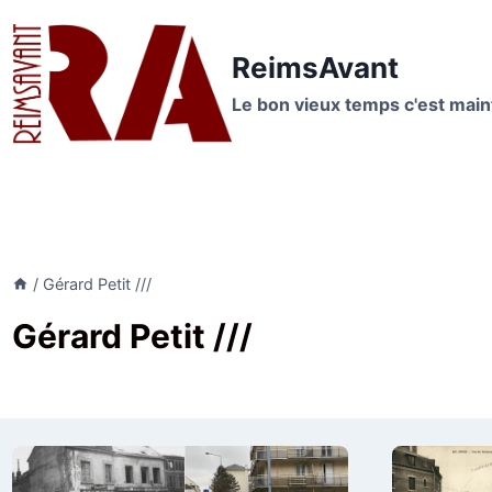
Aller
au
ReimsAvant
contenu
Le bon vieux temps c'est mai
/
Gérard Petit ///
Gérard Petit ///