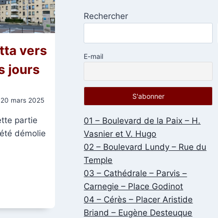
Rechercher
tta vers
E-mail
s jours
20 mars 2025
ette partie
01 – Boulevard de la Paix – H.
 été démolie
Vasnier et V. Hugo
02 – Boulevard Lundy – Rue du
Temple
03 – Cathédrale – Parvis –
Carnegie – Place Godinot
A
04 – Cérès – Placer Aristide
Briand – Eugène Desteuque