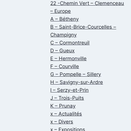
22 -Chemin Vert – Clemenceau
– Europe
A – Bétheny
B – Saint-Brice-Courcelles –
Champigny
C – Cormontreuil
D – Gueux
E – Hermonville
F – Courville
G – Pompelle – Sillery
H – Savigny-sur-Ardre
I – Serzy-et-Prin
J – Trois-Puits
K – Prunay
x – Actualités
x – Divers
x – Expositions