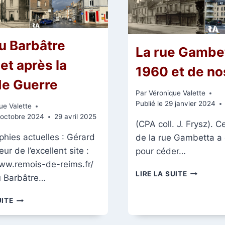
u Barbâtre
La rue Gambe
et après la
1960 et de no
e Guerre
Par
Véronique Valette
Publié le
29 janvier 2024
ue Valette
 octobre 2024
29 avril 2025
(CPA coll. J. Frysz). C
hies actuelles : Gérard
de la rue Gambetta a
eur de l’excellent site :
pour céder…
www.remois-de-reims.fr/
LA
LIRE LA SUITE
u Barbâtre…
RUE
GAMBETT
RUE
UITE
VERS
DU
1960
BARBÂTRE
ET