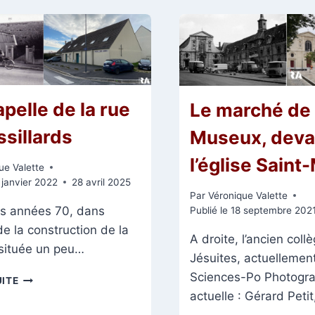
AVANT
DE
ET
NOS
APRÈS
JOURS
LA
GRANDE
GUERRE
pelle de la rue
Le marché de 
ssillards
Museux, deva
l’église Saint
ue Valette
 janvier 2022
28 avril 2025
Par
Véronique Valette
s années 70, dans
Publié le
18 septembre 202
 de la construction de la
A droite, l’ancien coll
 située un peu…
Jésuites, actuellement
Sciences-Po Photogra
LA
UITE
CHAPELLE
actuelle : Gérard Peti
DE