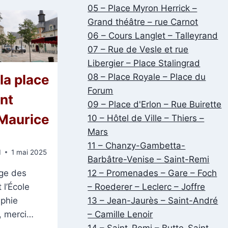
05 – Place Myron Herrick –
Grand théâtre – rue Carnot
06 – Cours Langlet – Talleyrand
07 – Rue de Vesle et rue
Libergier – Place Stalingrad
la place
08 – Place Royale – Place du
Forum
nt
09 – Place d'Erlon – Rue Buirette
-Maurice
10 – Hôtel de Ville – Thiers –
Mars
11 – Chanzy-Gambetta-
1
1 mai 2025
Barbâtre-Venise – Saint-Remi
ège des
12 – Promenades – Gare – Foch
 l’École
– Roederer – Leclerc – Joffre
phie
13 – Jean-Jaurès – Saint-André
t, merci…
– Camille Lenoir
14 – Saint-Remi – Butte-Saint-