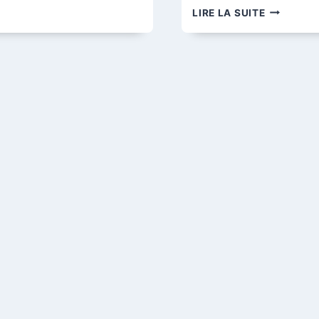
LA
LE
LIRE LA SUITE
RUE
MARCHÉ
DES
DE
ESSILLARDS
LA
PLACE
MUSEUX,
DEVANT
L’ÉGLISE
SAINT-
MAURICE