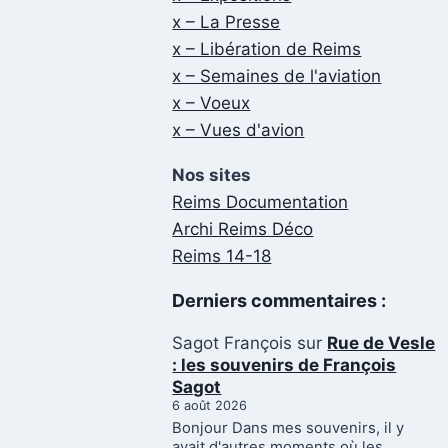
x – La Presse
x – Libération de Reims
x – Semaines de l'aviation
x – Voeux
x – Vues d'avion
Nos sites
Reims Documentation
Archi Reims Déco
Reims 14-18
Derniers commentaires :
Sagot François
sur
Rue de Vesle
: les souvenirs de François
Sagot
6 août 2026
Bonjour Dans mes souvenirs, il y
avait d'autres moments où les