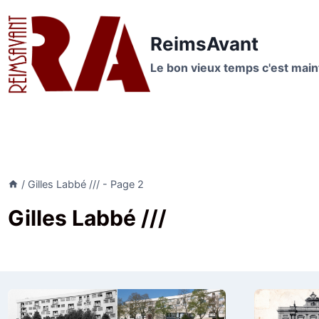
Aller
au
ReimsAvant
contenu
Le bon vieux temps c'est mai
/
Gilles Labbé ///
- Page 2
Gilles Labbé ///