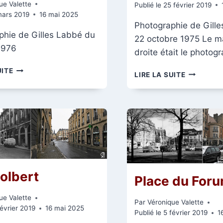
ue Valette
Publié le
25 février 2019
mars 2019
16 mai 2025
Photographie de Gill
phie de Gilles Labbé du
22 octobre 1975 Le m
1976
droite était le photo
RUE
UITE
RUE
LIRE LA SUITE
DES
DE
TELLIERS
L’ETAPE
olbert
Place du For
ue Valette
Par
Véronique Valette
février 2019
16 mai 2025
Publié le
5 février 2019
1