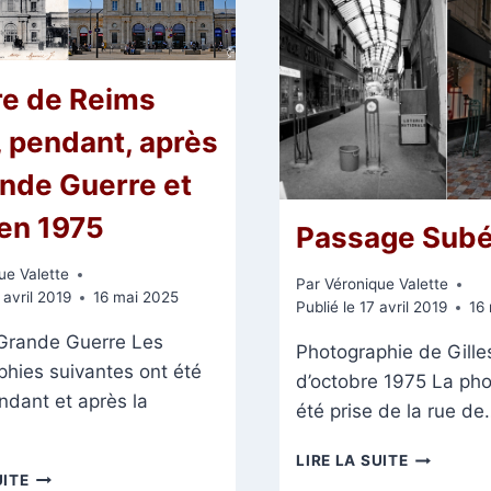
re de Reims
, pendant, après
ande Guerre et
 en 1975
Passage Sub
ue Valette
Par
Véronique Valette
 avril 2019
16 mai 2025
Publié le
17 avril 2019
16
 Grande Guerre Les
Photographie de Gill
hies suivantes ont été
d’octobre 1975 La pho
ndant et après la
été prise de la rue d
PASSAGE
LIRE LA SUITE
LA
SUBÉ
UITE