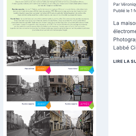
Par
Véroniq
Publié le
1 
La maiso
électrom
Photograp
Labbé Ci
LIRE LA S