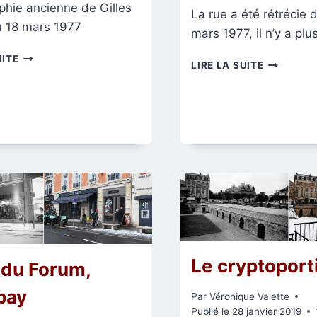
phie ancienne de Gilles
La rue a été rétrécie 
 18 mars 1977
mars 1977, il n’y a pl
RUE
UITE
PLACE
LIRE LA SUITE
COLBERT
DU
FORUM
Le cryptoport
 du Forum,
pay
Par
Véronique Valette
Publié le
28 janvier 2019