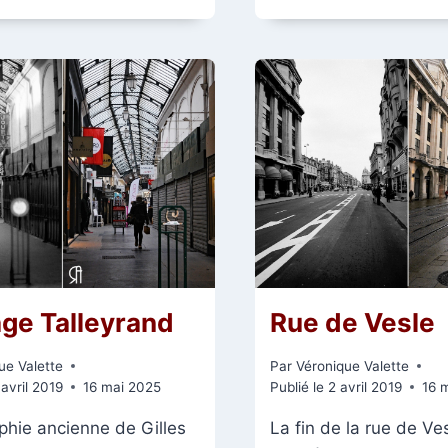
GARE
DE
REIMS
AVANT,
PENDANT,
APRÈS
LA
GRANDE
GUERRE
ET
ENFIN
EN
1975
Rue de Vesle
ge Talleyrand
Par
Véronique Valette
ue Valette
Publié le
2 avril 2019
16 
 avril 2019
16 mai 2025
La fin de la rue de Ve
phie ancienne de Gilles