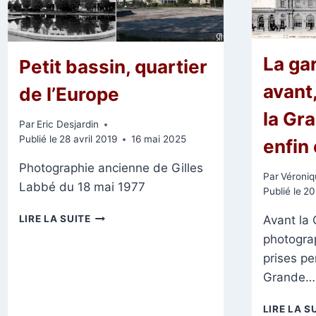
La ga
Petit bassin, quartier
avant
de l’Europe
la Gr
Par
Eric Desjardin
Publié le
28 avril 2019
16 mai 2025
enfin
Photographie ancienne de Gilles
Par
Véroniq
Labbé du 18 mai 1977
Publié le
20
PETIT
LIRE LA SUITE
Avant la
BASSIN,
photograp
QUARTIER
prises pe
DE
L’EUROPE
Grande…
LIRE LA S