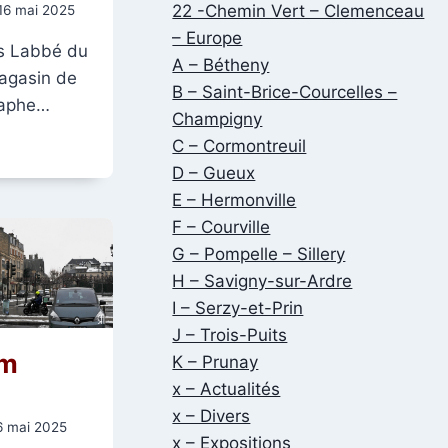
22 -Chemin Vert – Clemenceau
16 mai 2025
– Europe
es Labbé du
A – Bétheny
agasin de
B – Saint-Brice-Courcelles –
graphe…
Champigny
C – Cormontreuil
D – Gueux
E – Hermonville
F – Courville
G – Pompelle – Sillery
H – Savigny-sur-Ardre
I – Serzy-et-Prin
J – Trois-Puits
um
K – Prunay
x – Actualités
x – Divers
6 mai 2025
x – Expositions