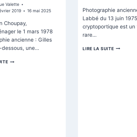
ue Valette
Photographie ancienne
février 2019
16 mai 2025
Labbé du 13 juin 197
n Choupay,
cryptoportique est u
énager le 1 mars 1978
rare…
hie ancienne : Gilles
LE
-dessous, une…
LIRE LA SUITE
CRYPTOP
PLACE
UITE
DU
FORUM,
CHOUPAY