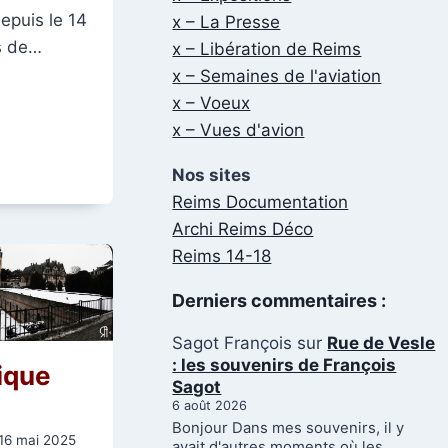
depuis le 14
x – La Presse
us de…
x – Libération de Reims
x – Semaines de l'aviation
x – Voeux
x – Vues d'avion
Nos sites
Reims Documentation
Archi Reims Déco
Reims 14-18
Derniers commentaires :
Sagot François
sur
Rue de Vesle
: les souvenirs de François
ique
Sagot
6 août 2026
Bonjour Dans mes souvenirs, il y
16 mai 2025
avait d'autres moments où les