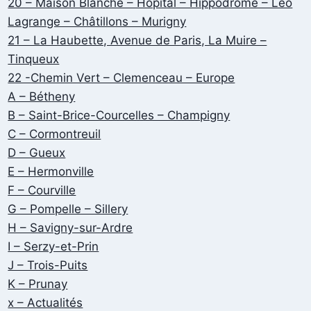
20 – Maison Blanche – Hôpital – Hippodrome – Léo
Lagrange – Châtillons – Murigny
21 – La Haubette, Avenue de Paris, La Muire –
Tinqueux
22 -Chemin Vert – Clemenceau – Europe
A – Bétheny
B – Saint-Brice-Courcelles – Champigny
C – Cormontreuil
D – Gueux
E – Hermonville
F – Courville
G – Pompelle – Sillery
H – Savigny-sur-Ardre
I – Serzy-et-Prin
J – Trois-Puits
K – Prunay
x – Actualités