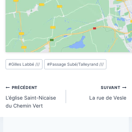
Étiquettes
#
Gilles Labbé ///
#
Passage Subé/Talleyrand ///
de
la
publication :
Navigation
PRÉCÉDENT
SUIVANT
de
L’église Saint-Nicaise
La rue de Vesle
du Chemin Vert
l’article