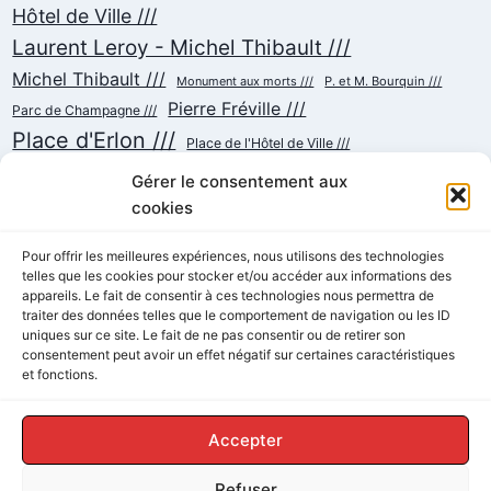
Hôtel de Ville ///
Laurent Leroy - Michel Thibault ///
Michel Thibault ///
Monument aux morts ///
P. et M. Bourquin ///
Pierre Fréville ///
Parc de Champagne ///
Place d'Erlon ///
Place de l'Hôtel de Ville ///
Place de la République ///
Place du Cardinal Luçon ///
Gérer le consentement aux
Place du Forum/des Marchés ///
Place Myron Herrick ///
cookies
Reconstruction ///
Place Royale ///
Pour offrir les meilleures expériences, nous utilisons des technologies
Rue Chanzy ///
telles que les cookies pour stocker et/ou accéder aux informations des
Rue Buirette ///
Rue Carnot ///
Rue Colbert ///
appareils. Le fait de consentir à ces technologies nous permettra de
Rue Cérès ///
Rue de Talleyrand ///
Rue de l'Etape ///
Rue de Mars ///
traiter des données telles que le comportement de navigation ou les ID
Rue de Vesle ///
Tramway ///
Rue Thiers ///
uniques sur ce site. Le fait de ne pas consentir ou de retirer son
Succursalisme ///
consentement peut avoir un effet négatif sur certaines caractéristiques
École ///
et fonctions.
Accepter
Refuser