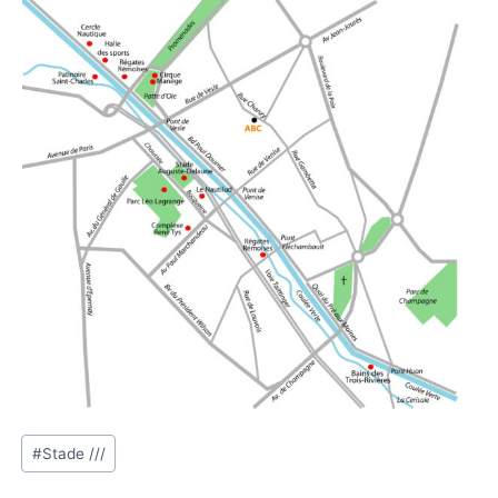
Étiquettes
#
Stade ///
de