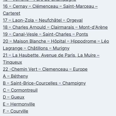
16 – Cernay – Clémenceau – Saint-Marceau –
Carteret
17 – Laon-Zola – Neufchâtel – Orgeval
18 – Charles Arnould – Clairmarais – Mont-d'Arène
19 – Canal-Vesle – Saint-Charles – Ponts
20 – Maison Blanche – Hôpital – Hippodrome – Léo
Lagrange – Châtillons – Murigny
21 – La Haubette, Avenue de Paris, La Muire –
Tinqueux
22 -Chemin Vert – Clemenceau – Europe
A – Bétheny
B – Saint-Brice-Courcelles – Champigny
C – Cormontreuil
D – Gueux
E – Hermonville
F – Courville