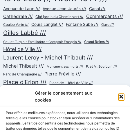
Avenue de Laon ///
Canal ///
Avenue Jean-Jaurès ///
Cathédrale ///
Commerçants ///
Cité jardin du Chemin vert ///
Cours Langlet ///
Fontaine Subé ///
Gare ///
Coulée Verte ///
Gilles Labbé ///
Goulet-Turpin - Familistère - Comptoir Français ///
Grand Reims ///
Hôtel de Ville ///
Laurent Leroy - Michel Thibault ///
Michel Thibault ///
Monument aux morts ///
P. et M. Bourquin ///
Pierre Fréville ///
Parc de Champagne ///
Place d'Erlon ///
Place de l'Hôtel de Ville ///
Place de la République ///
Place du Cardinal Luçon ///
Gérer le consentement aux
Place du Forum/des Marchés ///
Place Myron Herrick ///
cookies
Reconstruction ///
Place Royale ///
Pour offrir les meilleures expériences, nous utilisons des technologies
Rue Chanzy ///
telles que les cookies pour stocker et/ou accéder aux informations des
Rue Buirette ///
Rue Carnot ///
Rue Colbert ///
appareils. Le fait de consentir à ces technologies nous permettra de
Rue Cérès ///
Rue de Talleyrand ///
Rue de l'Etape ///
Rue de Mars ///
traiter des données telles que le comportement de navigation ou les ID