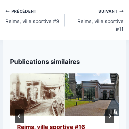
la
publication :
Navigation
PRÉCÉDENT
SUIVANT
de
Reims, ville sportive #9
Reims, ville sportive
#11
l’article
Publications similaires
Reims, ville sportive #16