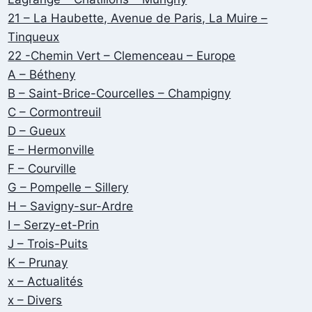
21 – La Haubette, Avenue de Paris, La Muire –
Tinqueux
22 -Chemin Vert – Clemenceau – Europe
A – Bétheny
B – Saint-Brice-Courcelles – Champigny
C – Cormontreuil
D – Gueux
E – Hermonville
F – Courville
G – Pompelle – Sillery
H – Savigny-sur-Ardre
I – Serzy-et-Prin
J – Trois-Puits
K – Prunay
x – Actualités
x – Divers