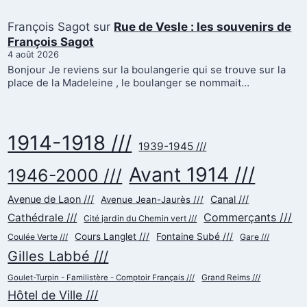
François Sagot
sur
Rue de Vesle : les souvenirs de
François Sagot
4 août 2026
Bonjour Je reviens sur la boulangerie qui se trouve sur la
place de la Madeleine , le boulanger se nommait…
1914-1918 ///
1939-1945 ///
Avant 1914 ///
1946-2000 ///
Avenue de Laon ///
Canal ///
Avenue Jean-Jaurès ///
Commerçants ///
Cathédrale ///
Cité jardin du Chemin vert ///
Cours Langlet ///
Fontaine Subé ///
Coulée Verte ///
Gare ///
Gilles Labbé ///
Goulet-Turpin - Familistère - Comptoir Français ///
Grand Reims ///
Hôtel de Ville ///