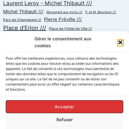
Laurent Leroy - Michel Thibault ///
Michel Thibault ///
Monument aux morts ///
P. et M. Bourquin ///
Pierre Fréville ///
Parc de Champagne ///
Place d'Erlon ///
Place de l'Hôtel de Ville ///
Place de la République ///
Place du Cardinal Luçon ///
Gérer le consentement aux
Place du Forum/des Marchés ///
Place Myron Herrick ///
cookies
Reconstruction ///
Place Royale ///
Pour offrir les meilleures expériences, nous utilisons des technologies
Rue Chanzy ///
telles que les cookies pour stocker et/ou accéder aux informations des
Rue Buirette ///
Rue Carnot ///
Rue Colbert ///
appareils. Le fait de consentir à ces technologies nous permettra de
Rue Cérès ///
Rue de Talleyrand ///
Rue de l'Etape ///
Rue de Mars ///
traiter des données telles que le comportement de navigation ou les ID
Rue de Vesle ///
Tramway ///
Rue Thiers ///
Succursalisme ///
uniques sur ce site. Le fait de ne pas consentir ou de retirer son
consentement peut avoir un effet négatif sur certaines caractéristiques
École ///
et fonctions.
Accepter
Refuser
© 2026 ReimsAvant - Thème WordPress par