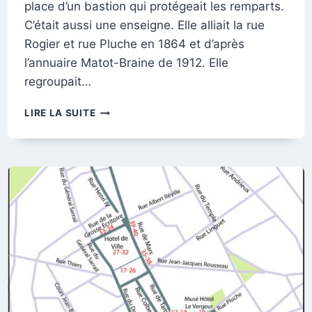
place d’un bastion qui protégeait les remparts.
C’était aussi une enseigne. Elle alliait la rue
Rogier et rue Pluche en 1864 et d’après
l’annuaire Matot-Braine de 1912. Elle
regroupait…
ANCIENNE
LIRE LA SUITE
RUE
DE
L’AVANT-
GARDE,
ACTUELLE
RUE
NOTRE-
DAME-
DE-
L’ÉPINE