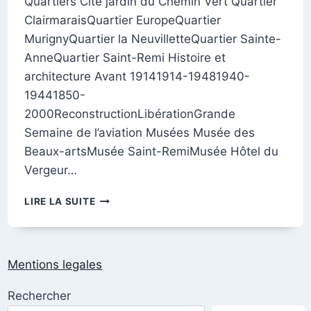
Quartiers Cité jardin du Chemin Vert Quartier
ClairmaraisQuartier EuropeQuartier
MurignyQuartier la NeuvilletteQuartier Sainte-
AnneQuartier Saint-Remi Histoire et
architecture Avant 19141914-19481940-
19441850-
2000ReconstructionLibérationGrande
Semaine de l’aviation Musées Musée des
Beaux-artsMusée Saint-RemiMusée Hôtel du
Vergeur…
RECHERCHE
LIRE LA SUITE
PAR
RUES,
LIEUX,
MONUMENTS…
Mentions legales
Rechercher