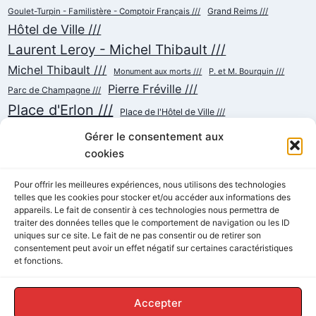
Goulet-Turpin - Familistère - Comptoir Français ///
Grand Reims ///
Hôtel de Ville ///
Laurent Leroy - Michel Thibault ///
Michel Thibault ///
Monument aux morts ///
P. et M. Bourquin ///
Pierre Fréville ///
Parc de Champagne ///
Place d'Erlon ///
Place de l'Hôtel de Ville ///
Place de la République ///
Place du Cardinal Luçon ///
Gérer le consentement aux
Place du Forum/des Marchés ///
Place Myron Herrick ///
cookies
Reconstruction ///
Place Royale ///
Pour offrir les meilleures expériences, nous utilisons des technologies
telles que les cookies pour stocker et/ou accéder aux informations des
Rue Chanzy ///
Rue Buirette ///
Rue Carnot ///
Rue Colbert ///
appareils. Le fait de consentir à ces technologies nous permettra de
Rue Cérès ///
Rue de Talleyrand ///
Rue de l'Etape ///
Rue de Mars ///
traiter des données telles que le comportement de navigation ou les ID
Rue de Vesle ///
Tramway ///
uniques sur ce site. Le fait de ne pas consentir ou de retirer son
Rue Thiers ///
Succursalisme ///
consentement peut avoir un effet négatif sur certaines caractéristiques
École ///
et fonctions.
Accepter