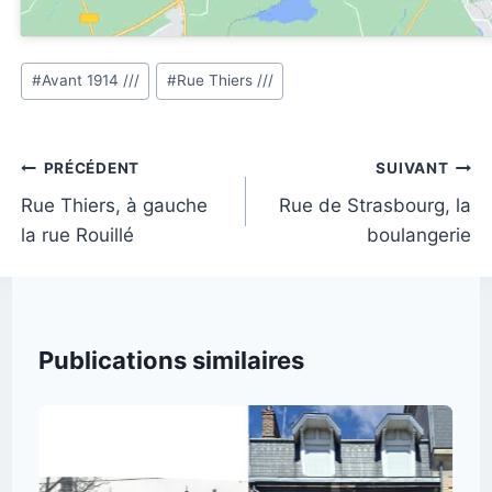
Étiquettes
#
Avant 1914 ///
#
Rue Thiers ///
de
la
publication :
Navigation
PRÉCÉDENT
SUIVANT
de
Rue Thiers, à gauche
Rue de Strasbourg, la
la rue Rouillé
boulangerie
l’article
Publications similaires