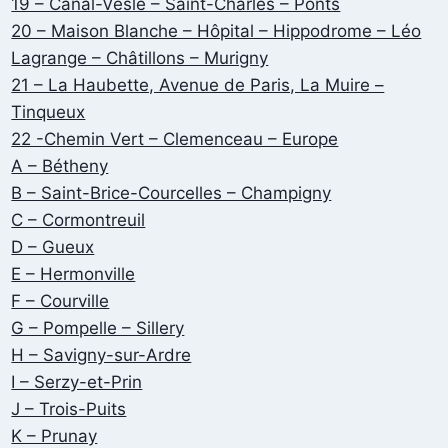
19 – Canal-Vesle – Saint-Charles – Ponts
20 – Maison Blanche – Hôpital – Hippodrome – Léo
Lagrange – Châtillons – Murigny
21 – La Haubette, Avenue de Paris, La Muire –
Tinqueux
22 -Chemin Vert – Clemenceau – Europe
A – Bétheny
B – Saint-Brice-Courcelles – Champigny
C – Cormontreuil
D – Gueux
E – Hermonville
F – Courville
G – Pompelle – Sillery
H – Savigny-sur-Ardre
I – Serzy-et-Prin
J – Trois-Puits
K – Prunay