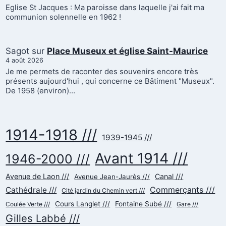
Eglise St Jacques : Ma paroisse dans laquelle j'ai fait ma
communion solennelle en 1962 !
Sagot
sur
Place Museux et église Saint-Maurice
4 août 2026
Je me permets de raconter des souvenirs encore très
présents aujourd'hui , qui concerne ce Bâtiment "Museux".
De 1958 (environ)…
1914-1918 ///
1939-1945 ///
Avant 1914 ///
1946-2000 ///
Avenue de Laon ///
Canal ///
Avenue Jean-Jaurès ///
Commerçants ///
Cathédrale ///
Cité jardin du Chemin vert ///
Cours Langlet ///
Fontaine Subé ///
Coulée Verte ///
Gare ///
Gilles Labbé ///